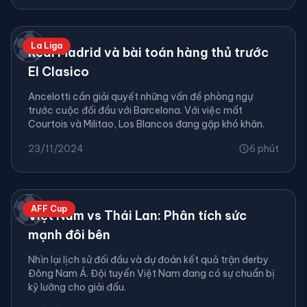
⚽
La Liga
Real Madrid và bài toán hàng thủ trước
El Clasico
Ancelotti cần giải quyết những vấn đề phòng ngự
trước cuộc đối đầu với Barcelona. Với việc mất
Courtois và Militao, Los Blancos đang gặp khó khăn.
23/11/2024
6 phút
⚽
AFF Cup
Việt Nam vs Thái Lan: Phân tích sức
mạnh đôi bên
Nhìn lại lịch sử đối đầu và dự đoán kết quả trận derby
Đông Nam Á. Đội tuyển Việt Nam đang có sự chuẩn bị
kỹ lưỡng cho giải đấu.