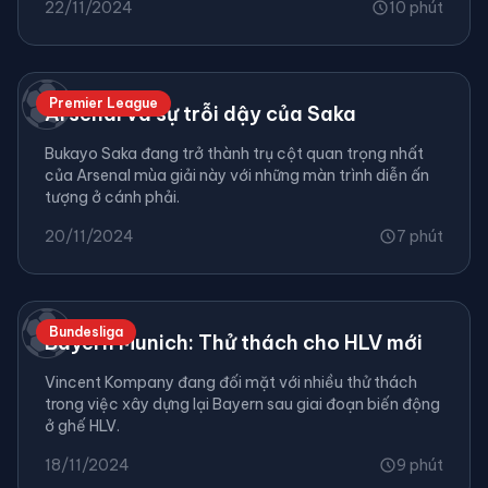
22/11/2024
10 phút
⚽
Premier League
Arsenal và sự trỗi dậy của Saka
Bukayo Saka đang trở thành trụ cột quan trọng nhất
của Arsenal mùa giải này với những màn trình diễn ấn
tượng ở cánh phải.
20/11/2024
7 phút
⚽
Bundesliga
Bayern Munich: Thử thách cho HLV mới
Vincent Kompany đang đối mặt với nhiều thử thách
trong việc xây dựng lại Bayern sau giai đoạn biến động
ở ghế HLV.
18/11/2024
9 phút