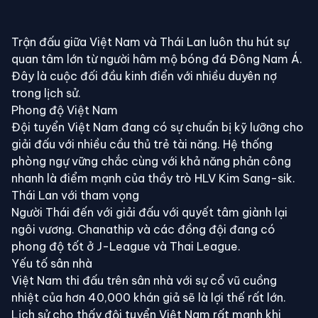
⚽
Trận đấu giữa Việt Nam và Thái Lan luôn thu hút sự
quan tâm lớn từ người hâm mộ bóng đá Đông Nam Á.
Đây là cuộc đối đầu kinh điển với nhiều duyên nợ
trong lịch sử.
Phong độ Việt Nam
Đội tuyển Việt Nam đang có sự chuẩn bị kỹ lưỡng cho
giải đấu với nhiều cầu thủ trẻ tài năng. Hệ thống
phòng ngự vững chắc cùng với khả năng phản công
nhanh là điểm mạnh của thầy trò HLV Kim Sang-sik.
Thái Lan với tham vọng
Người Thái đến với giải đấu với quyết tâm giành lại
ngôi vương. Chanathip và các đồng đội đang có
phong độ tốt ở J-League và Thai League.
Yếu tố sân nhà
Việt Nam thi đấu trên sân nhà với sự cổ vũ cuồng
nhiệt của hơn 40,000 khán giả sẽ là lợi thế rất lớn.
Lịch sử cho thấy đội tuyển Việt Nam rất mạnh khi