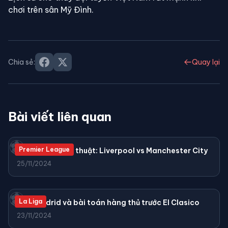
chơi trên sân Mỹ Đình.
Chia sẻ:
Quay lại
Bài viết liên quan
⚽
Premier League
Phân tích chiến thuật: Liverpool vs Manchester City
25/11/2024
⚽
La Liga
Real Madrid và bài toán hàng thủ trước El Clasico
23/11/2024