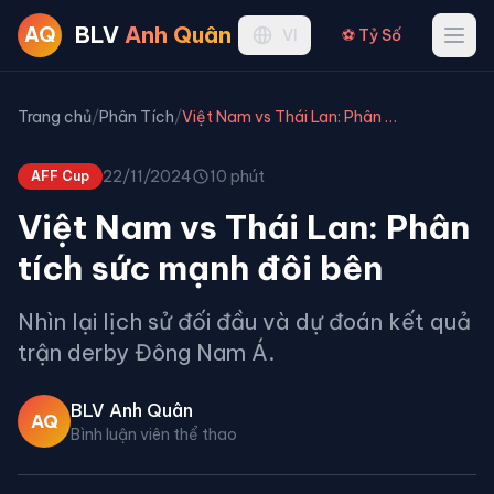
BLV
Anh Quân
AQ
Ope
VI
⚽ Tỷ Số
Trang chủ
/
Phân Tích
/
Việt Nam vs Thái Lan: Phân tích sức mạnh đôi bên
22/11/2024
10 phút
AFF Cup
Việt Nam vs Thái Lan: Phân
tích sức mạnh đôi bên
Nhìn lại lịch sử đối đầu và dự đoán kết quả
trận derby Đông Nam Á.
BLV Anh Quân
AQ
Bình luận viên thể thao
AFF Cup