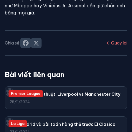
như Mbappe hay Vinicius Jr. Arsenal cần giữ chân anh
bằng mọi giá.
Chia sẻ:
Quay lại
Bài viết liên quan
⚽
Premier League
Phân tích chiến thuật: Liverpool vs Manchester City
25/11/2024
⚽
La Liga
Real Madrid và bài toán hàng thủ trước El Clasico
23/11/2024