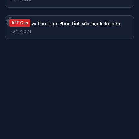
⚽
AFF Cup
Việt Nam vs Thái Lan: Phân tích sức mạnh đôi bên
22/11/2024