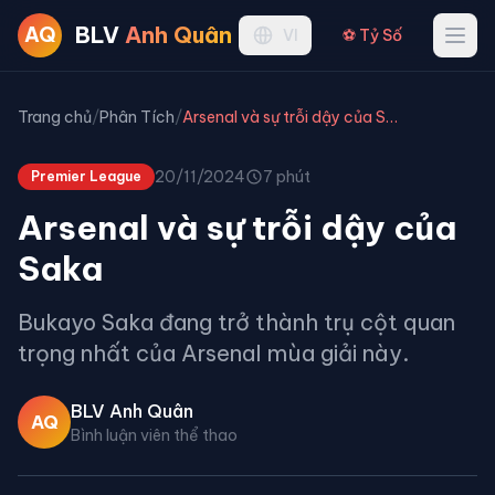
BLV
Anh Quân
AQ
Ope
VI
⚽ Tỷ Số
Trang chủ
/
Phân Tích
/
Arsenal và sự trỗi dậy của Saka
20/11/2024
7 phút
Premier League
Arsenal và sự trỗi dậy của
Saka
Bukayo Saka đang trở thành trụ cột quan
trọng nhất của Arsenal mùa giải này.
BLV Anh Quân
AQ
Bình luận viên thể thao
Premier League