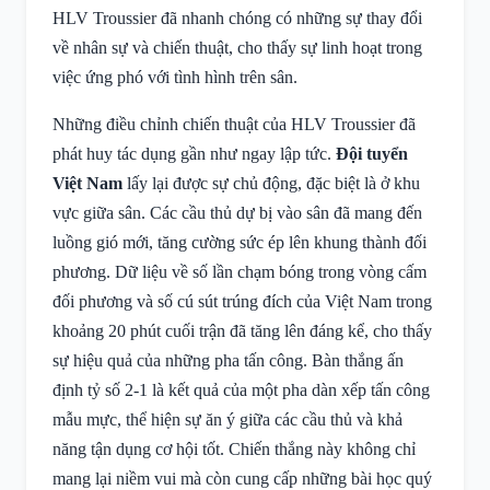
HLV Troussier đã nhanh chóng có những sự thay đổi
về nhân sự và chiến thuật, cho thấy sự linh hoạt trong
việc ứng phó với tình hình trên sân.
Những điều chỉnh chiến thuật của HLV Troussier đã
phát huy tác dụng gần như ngay lập tức.
Đội tuyển
Việt Nam
lấy lại được sự chủ động, đặc biệt là ở khu
vực giữa sân. Các cầu thủ dự bị vào sân đã mang đến
luồng gió mới, tăng cường sức ép lên khung thành đối
phương. Dữ liệu về số lần chạm bóng trong vòng cấm
đối phương và số cú sút trúng đích của Việt Nam trong
khoảng 20 phút cuối trận đã tăng lên đáng kể, cho thấy
sự hiệu quả của những pha tấn công. Bàn thắng ấn
định tỷ số 2-1 là kết quả của một pha dàn xếp tấn công
mẫu mực, thể hiện sự ăn ý giữa các cầu thủ và khả
năng tận dụng cơ hội tốt. Chiến thắng này không chỉ
mang lại niềm vui mà còn cung cấp những bài học quý