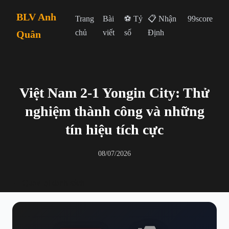
BLV Anh
Trang
Bài
⚽ Tỷ
📋 Nhận
99score
chủ
viết
số
Định
Quân
Việt Nam 2-1 Yongin City: Thử
nghiệm thành công và những
tín hiệu tích cực
08/07/2026
← Quay lại danh sách