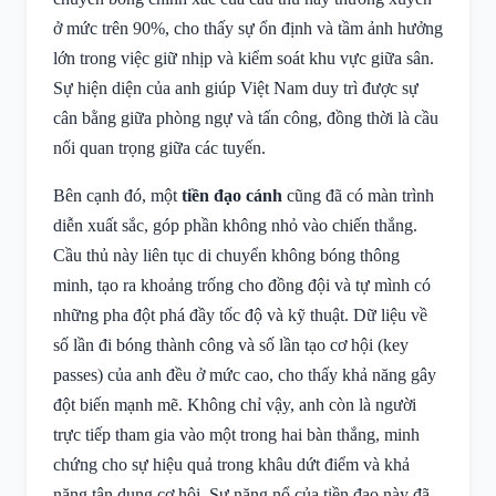
ở mức trên 90%, cho thấy sự ổn định và tầm ảnh hưởng
lớn trong việc giữ nhịp và kiểm soát khu vực giữa sân.
Sự hiện diện của anh giúp Việt Nam duy trì được sự
cân bằng giữa phòng ngự và tấn công, đồng thời là cầu
nối quan trọng giữa các tuyến.
Bên cạnh đó, một
tiền đạo cánh
cũng đã có màn trình
diễn xuất sắc, góp phần không nhỏ vào chiến thắng.
Cầu thủ này liên tục di chuyển không bóng thông
minh, tạo ra khoảng trống cho đồng đội và tự mình có
những pha đột phá đầy tốc độ và kỹ thuật. Dữ liệu về
số lần đi bóng thành công và số lần tạo cơ hội (key
passes) của anh đều ở mức cao, cho thấy khả năng gây
đột biến mạnh mẽ. Không chỉ vậy, anh còn là người
trực tiếp tham gia vào một trong hai bàn thắng, minh
chứng cho sự hiệu quả trong khâu dứt điểm và khả
năng tận dụng cơ hội. Sự năng nổ của tiền đạo này đã