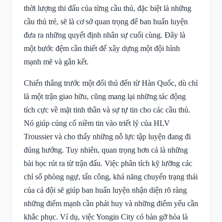
thời lượng thi đấu của từng cầu thủ, đặc biệt là những
cầu thủ trẻ, sẽ là cơ sở quan trọng để ban huấn luyện
đưa ra những quyết định nhân sự cuối cùng. Đây là
một bước đệm cần thiết để xây dựng một đội hình
mạnh mẽ và gắn kết.
Chiến thắng trước một đối thủ đến từ Hàn Quốc, dù chỉ
là một trận giao hữu, cũng mang lại những tác động
tích cực về mặt tinh thần và sự tự tin cho các cầu thủ.
Nó giúp củng cố niềm tin vào triết lý của HLV
Troussier và cho thấy những nỗ lực tập luyện đang đi
đúng hướng. Tuy nhiên, quan trọng hơn cả là những
bài học rút ra từ trận đấu. Việc phân tích kỹ lưỡng các
chỉ số phòng ngự, tấn công, khả năng chuyển trạng thái
của cả đội sẽ giúp ban huấn luyện nhận diện rõ ràng
những điểm mạnh cần phát huy và những điểm yếu cần
khắc phục. Ví dụ, việc Yongin City có bàn gỡ hòa là