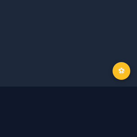
⚽
Về Tôi