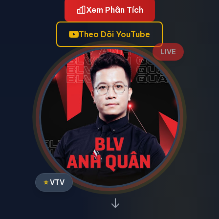
Xem Phân Tích
Theo Dõi YouTube
LIVE
⭐
VTV