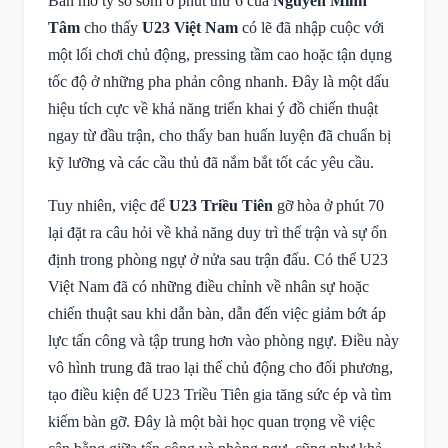
Bàn mở tỷ số sớm ở phút thứ 6 của
Nguyễn Minh
Tâm
cho thấy
U23 Việt Nam
có lẽ đã nhập cuộc với
một lối chơi chủ động, pressing tầm cao hoặc tận dụng
tốc độ ở những pha phản công nhanh. Đây là một dấu
hiệu tích cực về khả năng triển khai ý đồ chiến thuật
ngay từ đầu trận, cho thấy ban huấn luyện đã chuẩn bị
kỹ lưỡng và các cầu thủ đã nắm bắt tốt các yêu cầu.
Tuy nhiên, việc để
U23 Triều Tiên
gỡ hòa ở phút 70
lại đặt ra câu hỏi về khả năng duy trì thế trận và sự ổn
định trong phòng ngự ở nửa sau trận đấu. Có thể U23
Việt Nam đã có những điều chỉnh về nhân sự hoặc
chiến thuật sau khi dẫn bàn, dẫn đến việc giảm bớt áp
lực tấn công và tập trung hơn vào phòng ngự. Điều này
vô hình trung đã trao lại thế chủ động cho đối phương,
tạo điều kiện để U23 Triều Tiên gia tăng sức ép và tìm
kiếm bàn gỡ. Đây là một bài học quan trọng về việc