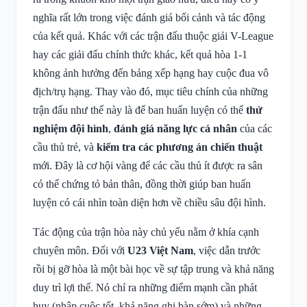
nghĩa rất lớn trong việc đánh giá bối cảnh và tác động
của kết quả. Khác với các trận đấu thuộc giải V-League
hay các giải đấu chính thức khác, kết quả hòa 1-1
không ảnh hưởng đến bảng xếp hạng hay cuộc đua vô
địch/trụ hạng. Thay vào đó, mục tiêu chính của những
trận đấu như thế này là để ban huấn luyện có thể
thử
nghiệm đội hình
,
đánh giá năng lực cá nhân
của các
cầu thủ trẻ, và
kiểm tra các phương án chiến thuật
mới. Đây là cơ hội vàng để các cầu thủ ít được ra sân
có thể chứng tỏ bản thân, đồng thời giúp ban huấn
luyện có cái nhìn toàn diện hơn về chiều sâu đội hình.
Tác động của trận hòa này chủ yếu nằm ở khía cạnh
chuyên môn. Đối với
U23 Việt Nam
, việc dẫn trước
rồi bị gỡ hòa là một bài học về sự tập trung và khả năng
duy trì lợi thế. Nó chỉ ra những điểm mạnh cần phát
huy (nhập cuộc tốt, khả năng ghi bàn sớm) và những