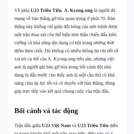
Về phía
U23 Triều Tiên
,
A. Kyong-ung
là người đã
mang về bàn thắng gỡ hòa quan trọng ở phút 70. Bàn
thắng này không chỉ giúp đội bóng của anh tránh được
một trận thua mà còn thể hiện tinh thần chiến đấu kiên
cường và khả năng tận dụng cơ hội trong những thời
điểm then chốt. Dù không có nhiều thông tin chi tiết về
vai trò cụ thể của A. Kyong-ung trên sân, nhưng việc
anh là người ghi bàn gỡ hòa trong bối cảnh đội nhà
đang bị dẫn trước cho thấy anh là một cầu thủ có khả
năng chịu áp lực tốt và có duyên với bàn thắng, đóng
góp trực tiếp vào kết quả chung cuộc của trận đấu.
Bối cảnh và tác động
Trận đấu giữa
U23 Việt Nam
và
U23 Triều Tiên
diễn
ra trong khuôn khổ một trận giao hữu, điều này có ý