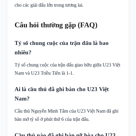
cho các giải đấu lớn trong tương lai.
Câu hỏi thường gặp (FAQ)
Tỷ số chung cuộc của trận đấu là bao
nhiêu?
Tỷ số chung cuộc của trận đấu giao hữu giữa U23 Việt
Nam và U23 Triều Tiên là 1-1.
Ai là cầu thủ đã ghi bàn cho U23 Việt
Nam?
Cầu thủ Nguyễn Minh Tâm của U23 Việt Nam đã ghi
bàn mở tỷ số ở phút thứ 6 của trận đấu.
Cầu thủ nào đã ghi bàn gỡ hòa cho U23