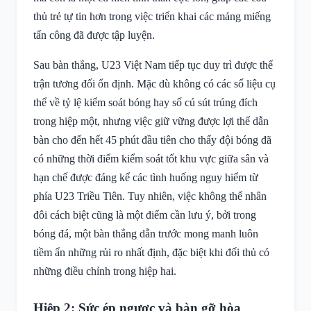
thủ trẻ tự tin hơn trong việc triển khai các mảng miếng
tấn công đã được tập luyện.
Sau bàn thắng, U23 Việt Nam tiếp tục duy trì được thế
trận tương đối ổn định. Mặc dù không có các số liệu cụ
thể về tỷ lệ kiểm soát bóng hay số cú sút trúng đích
trong hiệp một, nhưng việc giữ vững được lợi thế dẫn
bàn cho đến hết 45 phút đầu tiên cho thấy đội bóng đã
có những thời điểm kiểm soát tốt khu vực giữa sân và
hạn chế được đáng kể các tình huống nguy hiểm từ
phía U23 Triều Tiên. Tuy nhiên, việc không thể nhân
đôi cách biệt cũng là một điểm cần lưu ý, bởi trong
bóng đá, một bàn thắng dẫn trước mong manh luôn
tiềm ẩn những rủi ro nhất định, đặc biệt khi đối thủ có
những điều chỉnh trong hiệp hai.
Hiệp 2: Sức ép ngược và bàn gỡ hòa