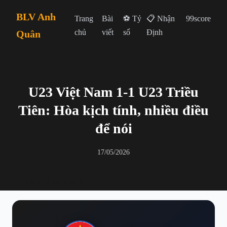
BLV Anh
Trang
Bài
⚽ Tỷ
📋 Nhận
99score
chủ
viết
số
Định
Quân
U23 Việt Nam 1-1 U23 Triều
Tiên: Hòa kịch tính, nhiều điều
để nói
17/05/2026
← Quay lại danh sách