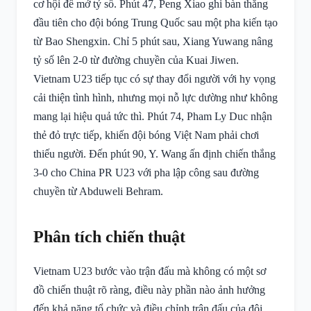
cơ hội để mở tỷ số. Phút 47, Peng Xiao ghi bàn thắng
đầu tiên cho đội bóng Trung Quốc sau một pha kiến tạo
từ Bao Shengxin. Chỉ 5 phút sau, Xiang Yuwang nâng
tỷ số lên 2-0 từ đường chuyền của Kuai Jiwen.
Vietnam U23 tiếp tục có sự thay đổi người với hy vọng
cải thiện tình hình, nhưng mọi nỗ lực dường như không
mang lại hiệu quả tức thì. Phút 74, Pham Ly Duc nhận
thẻ đỏ trực tiếp, khiến đội bóng Việt Nam phải chơi
thiếu người. Đến phút 90, Y. Wang ấn định chiến thắng
3-0 cho China PR U23 với pha lập công sau đường
chuyền từ Abduweli Behram.
Phân tích chiến thuật
Vietnam U23 bước vào trận đấu mà không có một sơ
đồ chiến thuật rõ ràng, điều này phần nào ảnh hưởng
đến khả năng tổ chức và điều chỉnh trận đấu của đội.