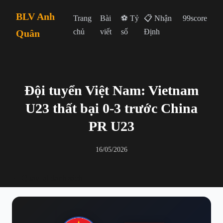
BLV Anh
Trang
Bài
⚽ Tỷ
📋 Nhận
99score
chủ
viết
số
Định
Quân
Đội tuyển Việt Nam: Vietnam
U23 thất bại 0-3 trước China
PR U23
16/05/2026
← Quay lại danh sách