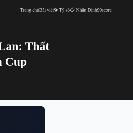
Trang chủ
Bài viết
⚽ Tỷ số
📋 Nhận Định
99score
Lan: Thất
n Cup