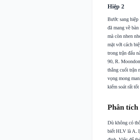
Hiệp 2
Bước sang hiệp
đã mang về bàn 
mà còn nhen nhó
mặt với cách bi
trong trận đấu 
90, R. Moondong
thắng cuối trận 
vọng mong manh 
kiểm soát rất tố
Phân tích
Dù không có thô
biết HLV là A. I
định. Việc để t