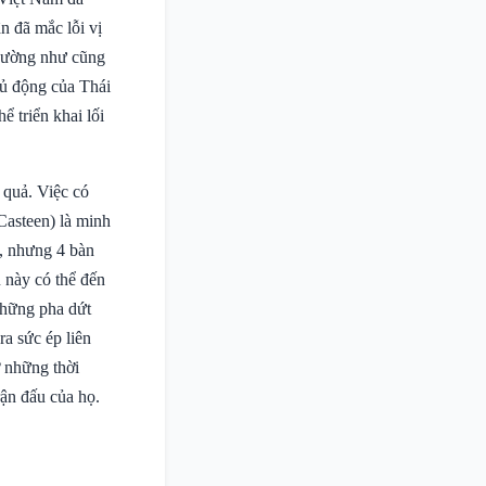
n đã mắc lỗi vị
 dường như cũng
ủ động của Thái
 triển khai lối
 quả. Việc có
Casteen) là minh
ể, nhưng 4 bàn
u này có thể đến
những pha dứt
ra sức ép liên
ở những thời
rận đấu của họ.