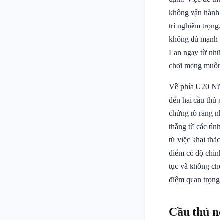
không vận hành h
trí nghiêm trọn
không đủ mạnh 
Lan ngay từ nhữn
chơi mong muốn
Về phía U20 Nữ 
đến hai cầu thủ
chứng rõ ràng n
thắng từ các tìn
từ việc khai th
điểm có độ chính
tục và không cho
điểm quan trọng 
Cầu thủ n