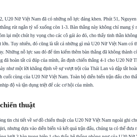
 2, U20 Nữ Việt Nam đã có những nỗ lực đáng khen. Phút 51, Nguyen
thắng rút ngắn tỷ số xuống còn 1-3. Bàn thắng này không chỉ mang ý 
m lại một chút hy vọng cho các cô gái áo đỏ, cho thấy tinh thần khôn
ệt lớn. Tuy nhiên, đó cũng là tất cả những gì mà U20 Nữ Việt Nam có 
này. Những nỗ lực sau đó để tìm kiếm thêm bàn thắng đã không thành c
 đã hoàn tất cú đúp của mình, ấn định chiến thắng 4-1 cho U20 Nữ T
này như một lời khẳng định về sự vượt trội của Thái Lan và dập tắt ho
cuối cùng của U20 Nữ Việt Nam. Toàn bộ diễn biến trận đấu cho thấ
t nhịp độ và tận dụng triệt để các cơ hội của mình.
 chiến thuật
ng tin chi tiết về sơ đồ chiến thuật của U20 Nữ Việt Nam ngoài ghi ch
jiri, nhưng dựa vào diễn biến và kết quả trận đấu, chúng ta có thể đưa 
hủng lưới 3 bàn trong hiệp 1 cho thấy hệ thống phòng ngự của U20 Nữ