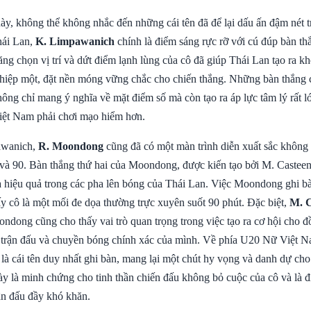
ày, không thể không nhắc đến những cái tên đã để lại dấu ấn đậm nét t
ái Lan,
K. Limpawanich
chính là điểm sáng rực rỡ với cú đúp bàn th
ng chọn vị trí và dứt điểm lạnh lùng của cô đã giúp Thái Lan tạo ra k
 hiệp một, đặt nền móng vững chắc cho chiến thắng. Những bàn thắng 
ng chỉ mang ý nghĩa về mặt điểm số mà còn tạo ra áp lực tâm lý rất lớ
ệt Nam phải chơi mạo hiểm hơn.
awanich,
R. Moondong
cũng đã có một màn trình diễn xuất sắc không
 và 90. Bàn thắng thứ hai của Moondong, được kiến tạo bởi M. Casteen,
à hiệu quả trong các pha lên bóng của Thái Lan. Việc Moondong ghi bà
ấy cô là một mối đe dọa thường trực xuyên suốt 90 phút. Đặc biệt,
M. C
ondong cũng cho thấy vai trò quan trọng trong việc tạo ra cơ hội cho 
 trận đấu và chuyền bóng chính xác của mình. Về phía U20 Nữ Việt 
là cái tên duy nhất ghi bàn, mang lại một chút hy vọng và danh dự cho
ày là minh chứng cho tinh thần chiến đấu không bỏ cuộc của cô và là 
ận đấu đầy khó khăn.