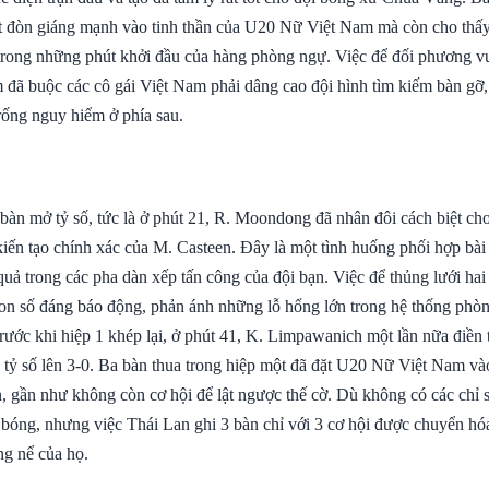
t đòn giáng mạnh vào tinh thần của U20 Nữ Việt Nam mà còn cho thấy 
 trong những phút khởi đầu của hàng phòng ngự. Việc để đối phương v
m đã buộc các cô gái Việt Nam phải dâng cao đội hình tìm kiếm bàn gỡ,
ống nguy hiểm ở phía sau.
 bàn mở tỷ số, tức là ở phút 21, R. Moondong đã nhân đôi cách biệt c
iến tạo chính xác của M. Casteen. Đây là một tình huống phối hợp bài
quả trong các pha dàn xếp tấn công của đội bạn. Việc để thủng lưới ha
con số đáng báo động, phản ánh những lỗ hổng lớn trong hệ thống ph
ước khi hiệp 1 khép lại, ở phút 41, K. Limpawanich một lần nữa điền 
 tỷ số lên 3-0. Ba bàn thua trong hiệp một đã đặt U20 Nữ Việt Nam vào
, gần như không còn cơ hội để lật ngược thế cờ. Dù không có các chỉ s
u bóng, nhưng việc Thái Lan ghi 3 bàn chỉ với 3 cơ hội được chuyển hó
ng nể của họ.