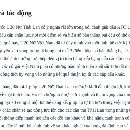
và tác động
rước U20 Nữ Thái Lan có ý nghĩa rất lớn trong bối cảnh giải đấu AFC
đấu cấp châu lục, nơi mỗi điểm số và hiệu số bàn thắng bại đều có thể 
kết quả này, U20 Nữ Việt Nam đã tự đẩy mình vào một tình thế cực kỳ b
quyền vào vòng trong. Không chỉ mất 3 điểm, hiệu số bàn thắng bại -3
ó thể ảnh hưởng trực tiếp đến vị trí trên bảng xếp hạng nếu các đội có
 các cô gái Việt Nam phải có những màn trình diễn xuất sắc hơn rất nh
, đồng thời hy vọng vào những kết quả thuận lợi từ các cặp đấu khác.
n thắng đậm 4-1 giúp U20 Nữ Thái Lan có được khởi đầu thuận lợi, kh
về mặt tinh thần. Họ đã chứng tỏ được sức mạnh và tham vọng của mình
g bại +3 cũng là một lợi thế đáng kể, giúp họ tự tin hơn trong việc cạn
y chắc chắn sẽ tạo động lực lớn cho các cầu thủ Thái Lan trong những t
ột thông điệp mạnh mẽ đến các đối thủ khác về khả năng cạnh tranh củ
 đây là một lời cảnh tỉnh về sự khắc nghiệt của bóng đá đỉnh cao và s