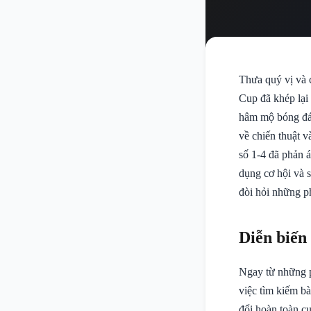
Thưa quý vị và
Cup đã khép lại 
hâm mộ bóng đá 
về chiến thuật v
số 1-4 đã phản á
dụng cơ hội và 
đòi hỏi những ph
Diễn biến
Ngay từ những p
việc tìm kiếm b
đổi hoàn toàn cụ