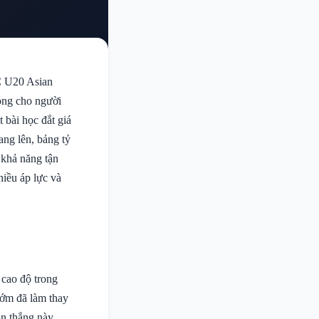
C U20 Asian
vọng cho người
 bài học đắt giá
ang lên, bảng tỷ
 khả năng tận
hiều áp lực và
 cao độ trong
sớm đã làm thay
àn thắng này