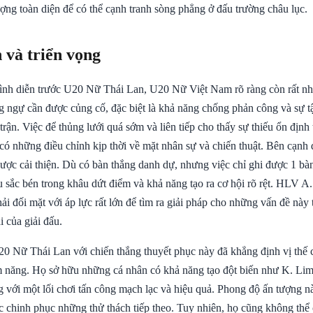
ợng toàn diện để có thể cạnh tranh sòng phẳng ở đấu trường châu lục.
 và triển vọng
ình diễn trước U20 Nữ Thái Lan, U20 Nữ Việt Nam rõ ràng còn rất nhi
 ngự cần được củng cố, đặc biệt là khả năng chống phản công và sự tậ
rận. Việc để thủng lưới quá sớm và liên tiếp cho thấy sự thiếu ổn định
có những điều chỉnh kịp thời về mặt nhân sự và chiến thuật. Bên cạnh 
ược cải thiện. Dù có bàn thắng danh dự, nhưng việc chỉ ghi được 1 bàn
u sắc bén trong khâu dứt điểm và khả năng tạo ra cơ hội rõ rệt. HLV A. 
ải đối mặt với áp lực rất lớn để tìm ra giải pháp cho những vấn đề này 
i của giải đấu.
20 Nữ Thái Lan với chiến thắng thuyết phục này đã khẳng định vị thế 
m năng. Họ sở hữu những cá nhân có khả năng tạo đột biến như K. Li
với một lối chơi tấn công mạch lạc và hiệu quả. Phong độ ấn tượng nà
ục chinh phục những thử thách tiếp theo. Tuy nhiên, họ cũng không thể