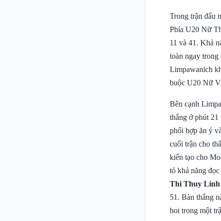
Trong trận đấu n
Phía U20 Nữ Th
11 và 41. Khả nă
toàn ngay trong
Limpawanich khô
buộc U20 Nữ Vi
Bên cạnh Limp
thắng ở phút 21
phối hợp ăn ý v
cuối trận cho th
kiến tạo cho Mo
tỏ khả năng đọc
Thi Thuy Linh
51. Bàn thắng n
hoi trong một tr