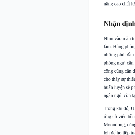
nâng cao chất lư
Nhận định
Nhìn vào màn tr
làm. Hàng phòng
những phút đầu t
phòng ngự, cần 
công cũng cần đ
cho thấy sự thiế
huấn luyện sẽ ph
ngắn ngủi còn lạ
Trong khi đó, U
ứng cử viên tiề
Moondong, cùng 
lớn để họ tiếp t