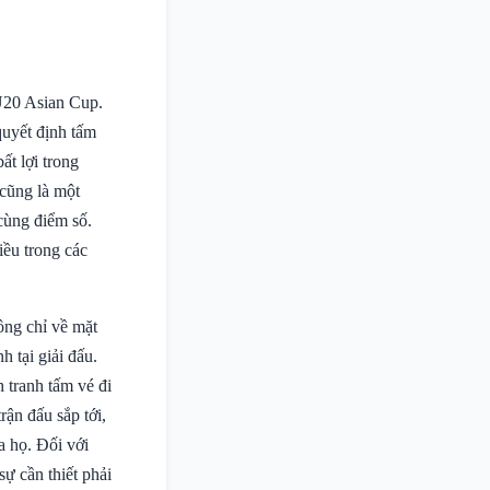
 U20 Asian Cup.
quyết định tấm
ất lợi trong
 cũng là một
 cùng điểm số.
iều trong các
ông chỉ về mặt
 tại giải đấu.
h tranh tấm vé đi
rận đấu sắp tới,
a họ. Đối với
ự cần thiết phải