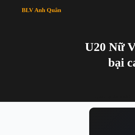
BLV Anh Quân
U20 Nữ V
bại 
← Quay lại danh sách