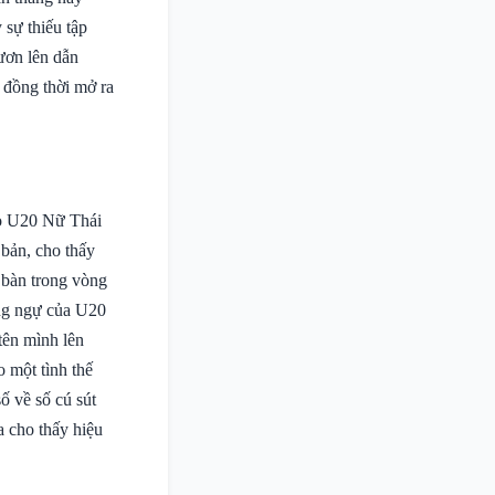
sự thiếu tập
ươn lên dẫn
 đồng thời mở ra
ho U20 Nữ Thái
 bản, cho thấy
i bàn trong vòng
òng ngự của U20
tên mình lên
 một tình thế
ố về số cú sút
a cho thấy hiệu