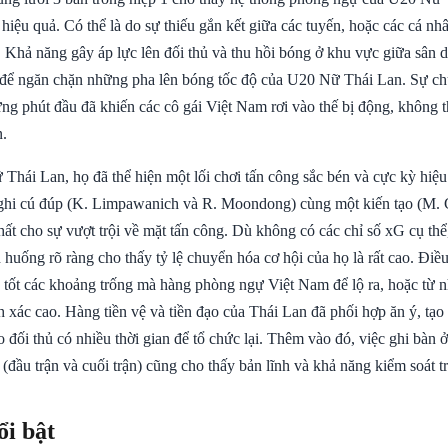
iệu quả. Có thể là do sự thiếu gắn kết giữa các tuyến, hoặc các cá nhâ
g. Khả năng gây áp lực lên đối thủ và thu hồi bóng ở khu vực giữa sân
để ngăn chặn những pha lên bóng tốc độ của U20 Nữ Thái Lan. Sự ch
g phút đầu đã khiến các cô gái Việt Nam rơi vào thế bị động, không thể
.
Thái Lan, họ đã thể hiện một lối chơi tấn công sắc bén và cực kỳ hiệu
 ghi cú đúp (K. Limpawanich và R. Moondong) cùng một kiến tạo (M. 
hất cho sự vượt trội về mặt tấn công. Dù không có các chỉ số xG cụ th
h huống rõ ràng cho thấy tỷ lệ chuyển hóa cơ hội của họ là rất cao. Điề
ác tốt các khoảng trống mà hàng phòng ngự Việt Nam để lộ ra, hoặc từ 
 xác cao. Hàng tiền vệ và tiền đạo của Thái Lan đã phối hợp ăn ý, tạo 
 đối thủ có nhiều thời gian để tổ chức lại. Thêm vào đó, việc ghi bàn 
(đầu trận và cuối trận) cũng cho thấy bản lĩnh và khả năng kiểm soát t
ổi bật