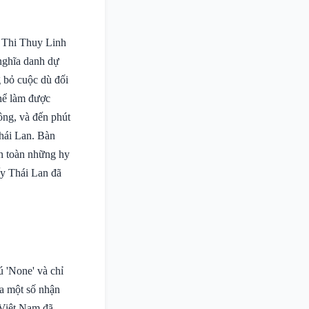
 Thi Thuy Linh
nghĩa danh dự
g bỏ cuộc dù đối
thể làm được
ông, và đến phút
hái Lan. Bàn
àn toàn những hy
y Thái Lan đã
ú 'None' và chỉ
ra một số nhận
 Việt Nam đã