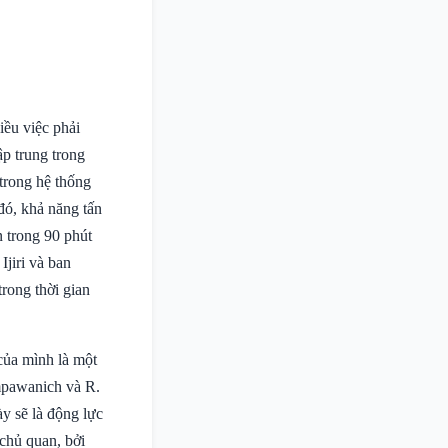
ều việc phải
p trung trong
 trong hệ thống
đó, khả năng tấn
 trong 90 phút
Ijiri và ban
trong thời gian
của mình là một
mpawanich và R.
y sẽ là động lực
 chủ quan, bởi