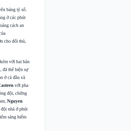
rên bảng tỷ số.
ắng ở các phút
hoảng cách an
của
n cho đối thủ,
 kém với hai bàn
 đã thể hiện sự
n ở cả đầu và
asteen
với pha
đồng đội, chứng
Nam,
Nguyen
 đội nhà ở phút
điểm sáng hiếm