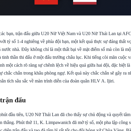
 các bạn, trận đấu giữa U20 Nữ Việt Nam và U20 Nữ Thái Lan tại AF
với tỷ số 1-4 nghiêng về phía đội bạn, một kết quả thực sự đáng thất 
nước nhà. Đây không chỉ là một thất bại về mặt điểm số mà còn là một
à tinh thần thi đấu ở một đấu trường châu lục. Khi tiếng còi mãn cuộc v
nh một cách rõ ràng sự chênh lệch về hiệu quả giữa hai đội, đặc biệt là
sự chắc chắn trong khâu phòng ngự. Kết quả này chắc chắn sẽ gây ra n
ân tích sâu sắc về màn trình diễn của đoàn quân HLV A. Ijiri.
 trận đấu
hút đầu tiên, U20 Nữ Thái Lan đã cho thấy sự chủ động và quyết tâm
àn thắng. Phút thứ 11, K. Limpawanich đã mở tỷ số, một pha lập công 
c diện trận đấu và tạo đà tâm lý rất tốt cho đội bóng xứ Chùa Vàng. B