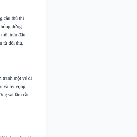
 cầu thủ thi
i bóng đứng
 một trận đấu
 từ đối thủ.
h tranh một vé đi
lại và hy vọng
hững sai lầm cần