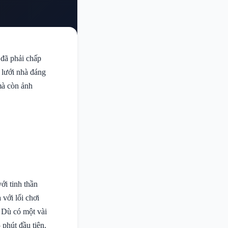
 đã phải chấp
 lưới nhà đáng
mà còn ảnh
ới tinh thần
với lối chơi
 Dù có một vài
phút đầu tiên.