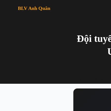
BLV Anh Quân
Đội tuy
← Quay lại danh sách