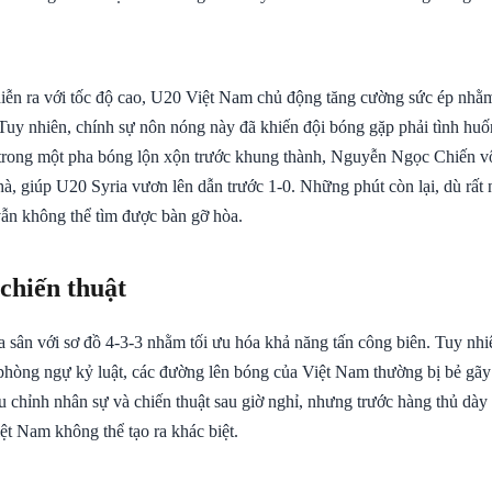
 diễn ra với tốc độ cao, U20 Việt Nam chủ động tăng cường sức ép nhằ
 Tuy nhiên, chính sự nôn nóng này đã khiến đội bóng gặp phải tình h
trong một pha bóng lộn xộn trước khung thành, Nguyễn Ngọc Chiến vô
hà, giúp U20 Syria vươn lên dẫn trước 1-0. Những phút còn lại, dù rất
n không thể tìm được bàn gỡ hòa.
 chiến thuật
 sân với sơ đồ 4-3-3 nhằm tối ưu hóa khả năng tấn công biên. Tuy nhi
phòng ngự kỷ luật, các đường lên bóng của Việt Nam thường bị bẻ gã
 chỉnh nhân sự và chiến thuật sau giờ nghỉ, nhưng trước hàng thủ dày
t Nam không thể tạo ra khác biệt.