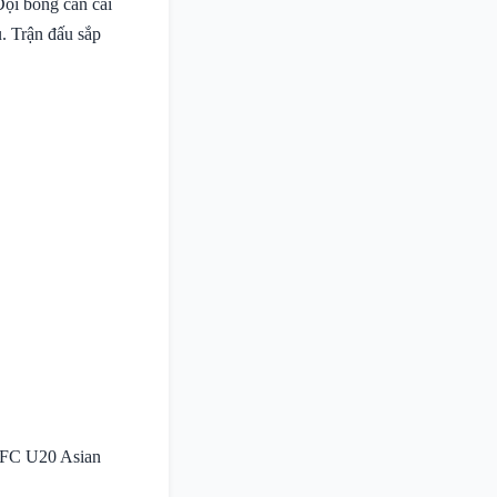
Đội bóng cần cải
u. Trận đấu sắp
 AFC U20 Asian