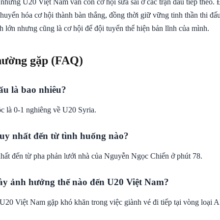
 nhưng U20 Việt Nam vẫn còn cơ hội sửa sai ở các trận đấu tiếp theo. 
huyển hóa cơ hội thành bàn thắng, đồng thời giữ vững tinh thần thi đấ
ách lớn nhưng cũng là cơ hội để đội tuyển thể hiện bản lĩnh của mình.
hường gặp (FAQ)
ấu là bao nhiêu?
c là 0-1 nghiêng về U20 Syria.
uy nhất đến từ tình huống nào?
hất đến từ pha phản lưới nhà của Nguyễn Ngọc Chiến ở phút 78.
ày ảnh hưởng thế nào đến U20 Việt Nam?
 U20 Việt Nam gặp khó khăn trong việc giành vé đi tiếp tại vòng loại