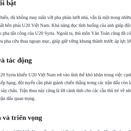
ổi bật
ến, dù không may mắn với pha phản lưới nhà, vẫn là một trong những
nhất bên phía U20 Việt Nam. Khả năng đọc tình huống của anh giúp độ
u pha tấn công của U20 Syria. Ngoài ra, thủ môn Văn Toản cũng đã có
ều pha cứu thua ngoạn mục, giúp giữ vững khung thành trước áp lực lớn
và tác động
20 Syria khiến U20 Việt Nam rơi vào tình thế khó khăn trong việc cạn
xếp hạng, đội tuyển cần phải giành chiến thắng trong các trận đấu còn 
 sảy chân. Trận thua này cũng là lời cảnh tỉnh cho các cầu thủ trẻ về n
trận đấu quan trọng.
 và triển vọng