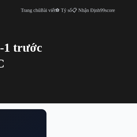
Trang chủ
Bài viết
⚽ Tỷ số
📋 Nhận Định
99score
-1 trước
C