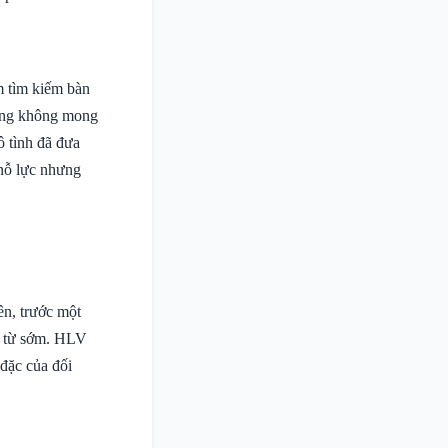
m tìm kiếm bàn
uống không mong
 tình đã đưa
 nỗ lực nhưng
ên, trước một
y từ sớm. HLV
 đặc của đối