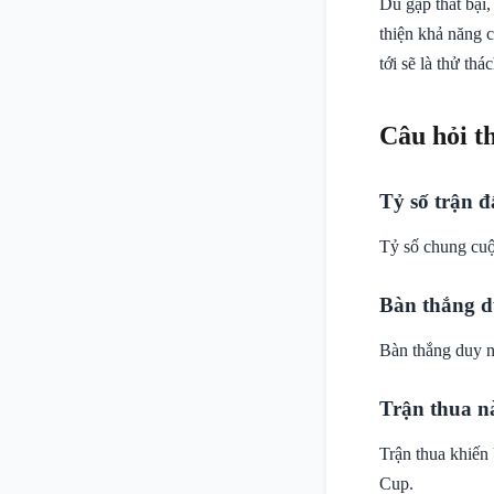
Dù gặp thất bại,
thiện khả năng c
tới sẽ là thử th
Câu hỏi t
Tỷ số trận đ
Tỷ số chung cuộ
Bàn thắng d
Bàn thắng duy n
Trận thua n
Trận thua khiến
Cup.