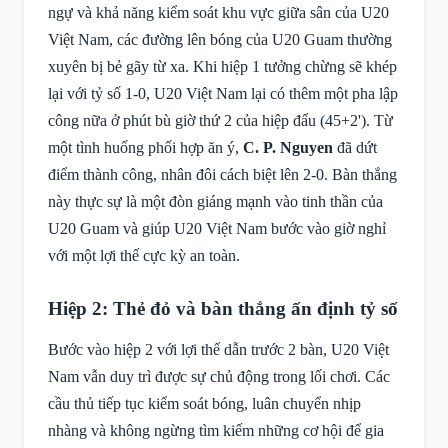
ngự và khả năng kiểm soát khu vực giữa sân của U20
Việt Nam, các đường lên bóng của U20 Guam thường
xuyên bị bẻ gãy từ xa. Khi hiệp 1 tưởng chừng sẽ khép
lại với tỷ số 1-0, U20 Việt Nam lại có thêm một pha lập
công nữa ở phút bù giờ thứ 2 của hiệp đấu (45+2'). Từ
một tình huống phối hợp ăn ý,
C. P. Nguyen
đã dứt
điểm thành công, nhân đôi cách biệt lên 2-0. Bàn thắng
này thực sự là một đòn giáng mạnh vào tinh thần của
U20 Guam và giúp U20 Việt Nam bước vào giờ nghỉ
với một lợi thế cực kỳ an toàn.
Hiệp 2: Thẻ đỏ và bàn thắng ấn định tỷ số
Bước vào hiệp 2 với lợi thế dẫn trước 2 bàn, U20 Việt
Nam vẫn duy trì được sự chủ động trong lối chơi. Các
cầu thủ tiếp tục kiểm soát bóng, luân chuyển nhịp
nhàng và không ngừng tìm kiếm những cơ hội để gia