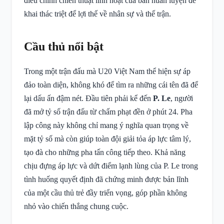
điều chỉnh chiến thuật linh hoạt của ban huấn luyện để
khai thác triệt để lợi thế về nhân sự và thế trận.
Cầu thủ nổi bật
Trong một trận đấu mà U20 Việt Nam thể hiện sự áp
đảo toàn diện, không khó để tìm ra những cái tên đã để
lại dấu ấn đậm nét. Đầu tiên phải kể đến
P. Le
, người
đã mở tỷ số trận đấu từ chấm phạt đền ở phút 24. Pha
lập công này không chỉ mang ý nghĩa quan trọng về
mặt tỷ số mà còn giúp toàn đội giải tỏa áp lực tâm lý,
tạo đà cho những pha tấn công tiếp theo. Khả năng
chịu đựng áp lực và dứt điểm lạnh lùng của P. Le trong
tình huống quyết định đã chứng minh được bản lĩnh
của một cầu thủ trẻ đầy triển vọng, góp phần không
nhỏ vào chiến thắng chung cuộc.