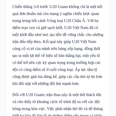
Chiến thắng 3-0 trước U20 Guam không chỉ là một kết
quả đơn thuần mà còn mang ý nghĩa chiến lược quan
trọng trong bối cảnh Vòng loại U20 Châu Á. Với ba
điểm trọn vẹn và giữ sạch lưới, U20 Việt Nam đã có
một khởi đầu như mơ, tạo tiền đề vững chắc cho những
trận đấu tiếp theo. Kết quả này giúp U20 Việt Nam
củng cố vị trí của mình trên bảng xếp hạng, đồng thời
tạo ra một lợi thế về hiệu số bàn thắng bại, một yếu tố
có thể trở nên cực kỳ quan trọng trong trường hợp các
đội có cùng điểm số ở cuối vòng loại. Áp lực tâm lý
cũng được giải tỏa đáng kể, giúp các cầu thủ tự tin hơn
khi đối mặt với những đối thủ mạnh hơn.
Đối với U20 Guam, trận thua này là một thử thách lớn
và cho thấy rõ khoảng cách về trình độ so với các đội
bóng trong khu vực. Việc phải nhận thẻ đỏ và để thủng
lưới ba bàn đã làm lộ rõ những điểm yếu trong cả khâu