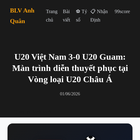
BLV Anh
Trang
Bài
⚽ Tỷ
📋 Nhận
99score
chủ
viết
số
Định
Quân
U20 Việt Nam 3-0 U20 Guam:
Màn trình diễn thuyết phục tại
Vòng loại U20 Châu Á
01/06/2026
← Quay lại danh sách