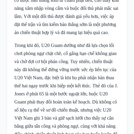
có được bàn thắng sớm từ chấm phạt đền, cho thấy khả
năng xâm nhập vòng cấm và buộc đối thủ phải mắc sai
lầm. Với một đối thủ được đánh giá yếu hơn, việc áp
đặt thế trận và tìm kiếm bàn thắng sớm là một phương
án chiến thuật hợp lý và đã mang lại hiệu quả cao.
Trong khi đó, U20 Guam dường như đã lựa chọn lối
chơi phòng ngự chặt chẽ, cố gắng hạn chế không gian
và chờ đợi cơ hội phản công. Tuy nhiên, chiến thuật
này đã không thể đứng vững trước sức ép liên tục của
U20 Việt Nam, đặc biệt là khi họ phải nhận bàn thua
thứ hai ngay trước khi hiệp một kết thúc. Thẻ đỏ của J.
Jones ở phút 65 là một bước ngoặt lớn, buộc U20
Guam phải thay đổi hoàn toàn kế hoạch. Dù không có
số liệu cụ thể về sơ đồ chiến thuật, nhưng việc U20
Việt Nam ghi 3 bàn và giữ sạch lưới cho thấy sự cân
bằng giữa tấn công và phòng ngự, cùng với khả năng