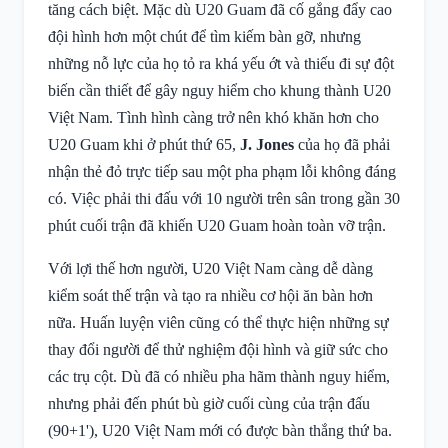
tăng cách biệt. Mặc dù U20 Guam đã cố gắng đẩy cao
đội hình hơn một chút để tìm kiếm bàn gỡ, nhưng
những nỗ lực của họ tỏ ra khá yếu ớt và thiếu đi sự đột
biến cần thiết để gây nguy hiểm cho khung thành U20
Việt Nam. Tình hình càng trở nên khó khăn hơn cho
U20 Guam khi ở phút thứ 65,
J. Jones
của họ đã phải
nhận thẻ đỏ trực tiếp sau một pha phạm lỗi không đáng
có. Việc phải thi đấu với 10 người trên sân trong gần 30
phút cuối trận đã khiến U20 Guam hoàn toàn vỡ trận.
Với lợi thế hơn người, U20 Việt Nam càng dễ dàng
kiểm soát thế trận và tạo ra nhiều cơ hội ăn bàn hơn
nữa. Huấn luyện viên cũng có thể thực hiện những sự
thay đổi người để thử nghiệm đội hình và giữ sức cho
các trụ cột. Dù đã có nhiều pha hãm thành nguy hiểm,
nhưng phải đến phút bù giờ cuối cùng của trận đấu
(90+1'), U20 Việt Nam mới có được bàn thắng thứ ba.