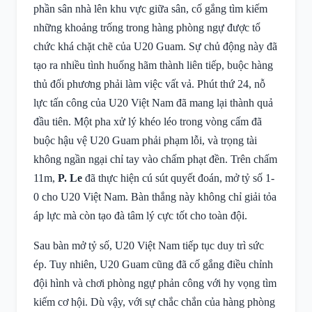
phần sân nhà lên khu vực giữa sân, cố gắng tìm kiếm
những khoảng trống trong hàng phòng ngự được tổ
chức khá chặt chẽ của U20 Guam. Sự chủ động này đã
tạo ra nhiều tình huống hãm thành liên tiếp, buộc hàng
thủ đối phương phải làm việc vất vả. Phút thứ 24, nỗ
lực tấn công của U20 Việt Nam đã mang lại thành quả
đầu tiên. Một pha xử lý khéo léo trong vòng cấm đã
buộc hậu vệ U20 Guam phải phạm lỗi, và trọng tài
không ngần ngại chỉ tay vào chấm phạt đền. Trên chấm
11m,
P. Le
đã thực hiện cú sút quyết đoán, mở tỷ số 1-
0 cho U20 Việt Nam. Bàn thắng này không chỉ giải tỏa
áp lực mà còn tạo đà tâm lý cực tốt cho toàn đội.
Sau bàn mở tỷ số, U20 Việt Nam tiếp tục duy trì sức
ép. Tuy nhiên, U20 Guam cũng đã cố gắng điều chỉnh
đội hình và chơi phòng ngự phản công với hy vọng tìm
kiếm cơ hội. Dù vậy, với sự chắc chắn của hàng phòng