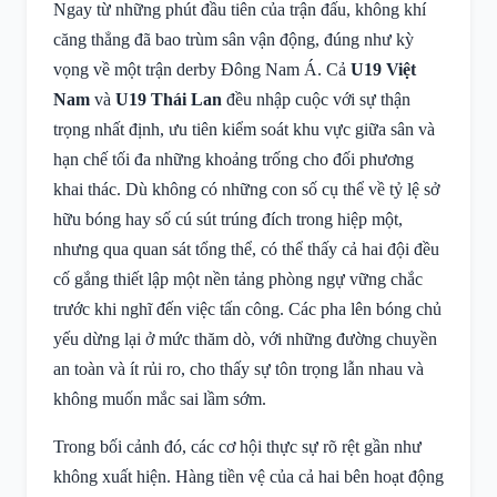
Ngay từ những phút đầu tiên của trận đấu, không khí
căng thẳng đã bao trùm sân vận động, đúng như kỳ
vọng về một trận derby Đông Nam Á. Cả
U19 Việt
Nam
và
U19 Thái Lan
đều nhập cuộc với sự thận
trọng nhất định, ưu tiên kiểm soát khu vực giữa sân và
hạn chế tối đa những khoảng trống cho đối phương
khai thác. Dù không có những con số cụ thể về tỷ lệ sở
hữu bóng hay số cú sút trúng đích trong hiệp một,
nhưng qua quan sát tổng thể, có thể thấy cả hai đội đều
cố gắng thiết lập một nền tảng phòng ngự vững chắc
trước khi nghĩ đến việc tấn công. Các pha lên bóng chủ
yếu dừng lại ở mức thăm dò, với những đường chuyền
an toàn và ít rủi ro, cho thấy sự tôn trọng lẫn nhau và
không muốn mắc sai lầm sớm.
Trong bối cảnh đó, các cơ hội thực sự rõ rệt gần như
không xuất hiện. Hàng tiền vệ của cả hai bên hoạt động