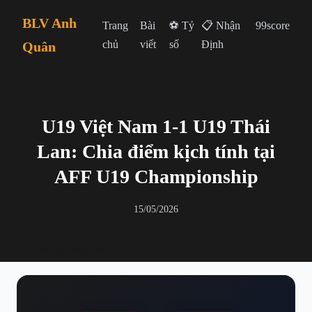
BLV Anh
Trang
Bài
⚽ Tỷ
📋 Nhận
99score
chủ
viết
số
Định
Quân
U19 Việt Nam 1-1 U19 Thái
Lan: Chia điểm kịch tính tại
AFF U19 Championship
15/05/2026
← Quay lại danh sách