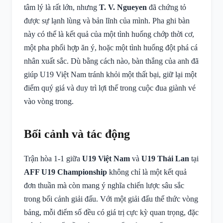
tâm lý là rất lớn, nhưng
T. V. Ngueyen
đã chứng tỏ
được sự lạnh lùng và bản lĩnh của mình. Pha ghi bàn
này có thể là kết quả của một tình huống chớp thời cơ,
một pha phối hợp ăn ý, hoặc một tình huống đột phá cá
nhân xuất sắc. Dù bằng cách nào, bàn thắng của anh đã
giúp U19 Việt Nam tránh khỏi một thất bại, giữ lại một
điểm quý giá và duy trì lợi thế trong cuộc đua giành vé
vào vòng trong.
Bối cảnh và tác động
Trận hòa 1-1 giữa
U19 Việt Nam
và
U19 Thái Lan
tại
AFF U19 Championship
không chỉ là một kết quả
đơn thuần mà còn mang ý nghĩa chiến lược sâu sắc
trong bối cảnh giải đấu. Với một giải đấu thể thức vòng
bảng, mỗi điểm số đều có giá trị cực kỳ quan trọng, đặc