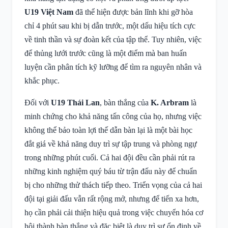
U19 Việt Nam
đã thể hiện được bản lĩnh khi gỡ hòa
chỉ 4 phút sau khi bị dẫn trước, một dấu hiệu tích cực
về tinh thần và sự đoàn kết của tập thể. Tuy nhiên, việc
để thủng lưới trước cũng là một điểm mà ban huấn
luyện cần phân tích kỹ lưỡng để tìm ra nguyên nhân và
khắc phục.
Đối với
U19 Thái Lan
, bàn thắng của
K. Arbram
là
minh chứng cho khả năng tấn công của họ, nhưng việc
không thể bảo toàn lợi thế dẫn bàn lại là một bài học
đắt giá về khả năng duy trì sự tập trung và phòng ngự
trong những phút cuối. Cả hai đội đều cần phải rút ra
những kinh nghiệm quý báu từ trận đấu này để chuẩn
bị cho những thử thách tiếp theo. Triển vọng của cả hai
đội tại giải đấu vẫn rất rộng mở, nhưng để tiến xa hơn,
họ cần phải cải thiện hiệu quả trong việc chuyển hóa cơ
hội thành bàn thắng và đặc biệt là duy trì sự ổn định về