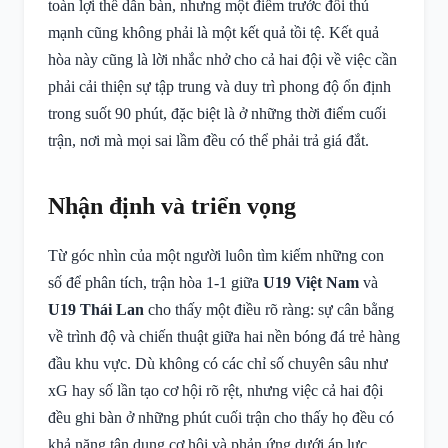
toàn lợi thế dẫn bàn, nhưng một điểm trước đối thủ
mạnh cũng không phải là một kết quả tồi tệ. Kết quả
hòa này cũng là lời nhắc nhở cho cả hai đội về việc cần
phải cải thiện sự tập trung và duy trì phong độ ổn định
trong suốt 90 phút, đặc biệt là ở những thời điểm cuối
trận, nơi mà mọi sai lầm đều có thể phải trả giá đắt.
Nhận định và triển vọng
Từ góc nhìn của một người luôn tìm kiếm những con
số để phân tích, trận hòa 1-1 giữa
U19 Việt Nam
và
U19 Thái Lan
cho thấy một điều rõ ràng: sự cân bằng
về trình độ và chiến thuật giữa hai nền bóng đá trẻ hàng
đầu khu vực. Dù không có các chỉ số chuyên sâu như
xG hay số lần tạo cơ hội rõ rệt, nhưng việc cả hai đội
đều ghi bàn ở những phút cuối trận cho thấy họ đều có
khả năng tận dụng cơ hội và phản ứng dưới áp lực.