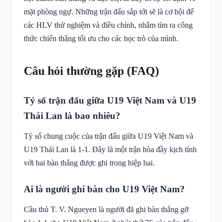
mặt phòng ngự. Những trận đấu sắp tới sẽ là cơ hội để
các HLV thử nghiệm và điều chỉnh, nhằm tìm ra công
thức chiến thắng tối ưu cho các học trò của mình.
Câu hỏi thường gặp (FAQ)
Tỷ số trận đấu giữa U19 Việt Nam và U19
Thái Lan là bao nhiêu?
Tỷ số chung cuộc của trận đấu giữa U19 Việt Nam và
U19 Thái Lan là 1-1. Đây là một trận hòa đầy kịch tính
với hai bàn thắng được ghi trong hiệp hai.
Ai là người ghi bàn cho U19 Việt Nam?
Cầu thủ T. V. Ngueyen là người đã ghi bàn thắng gỡ