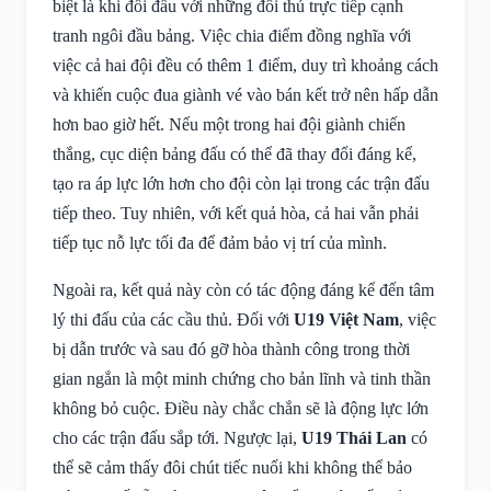
biệt là khi đối đầu với những đối thủ trực tiếp cạnh
tranh ngôi đầu bảng. Việc chia điểm đồng nghĩa với
việc cả hai đội đều có thêm 1 điểm, duy trì khoảng cách
và khiến cuộc đua giành vé vào bán kết trở nên hấp dẫn
hơn bao giờ hết. Nếu một trong hai đội giành chiến
thắng, cục diện bảng đấu có thể đã thay đổi đáng kể,
tạo ra áp lực lớn hơn cho đội còn lại trong các trận đấu
tiếp theo. Tuy nhiên, với kết quả hòa, cả hai vẫn phải
tiếp tục nỗ lực tối đa để đảm bảo vị trí của mình.
Ngoài ra, kết quả này còn có tác động đáng kể đến tâm
lý thi đấu của các cầu thủ. Đối với
U19 Việt Nam
, việc
bị dẫn trước và sau đó gỡ hòa thành công trong thời
gian ngắn là một minh chứng cho bản lĩnh và tinh thần
không bỏ cuộc. Điều này chắc chắn sẽ là động lực lớn
cho các trận đấu sắp tới. Ngược lại,
U19 Thái Lan
có
thể sẽ cảm thấy đôi chút tiếc nuối khi không thể bảo