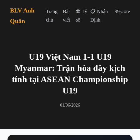
BLV Anh
Trang
Bài
⚽ Tỷ
📋 Nhận
99score
chủ
viết
số
Định
Quân
U19 Việt Nam 1-1 U19
Myanmar: Trận hòa đầy kịch
tính tại ASEAN Championship
U19
01/06/2026
← Quay lại danh sách