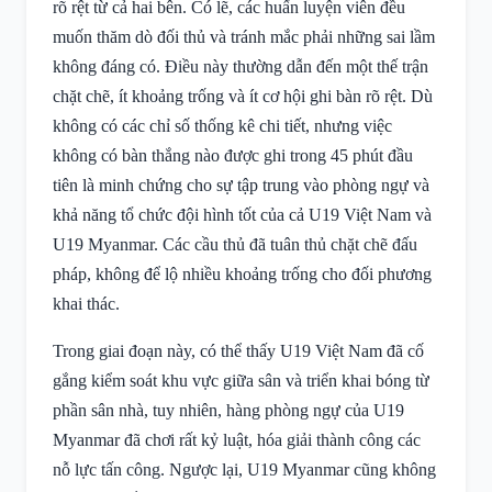
rõ rệt từ cả hai bên. Có lẽ, các huấn luyện viên đều
muốn thăm dò đối thủ và tránh mắc phải những sai lầm
không đáng có. Điều này thường dẫn đến một thế trận
chặt chẽ, ít khoảng trống và ít cơ hội ghi bàn rõ rệt. Dù
không có các chỉ số thống kê chi tiết, nhưng việc
không có bàn thắng nào được ghi trong 45 phút đầu
tiên là minh chứng cho sự tập trung vào phòng ngự và
khả năng tổ chức đội hình tốt của cả U19 Việt Nam và
U19 Myanmar. Các cầu thủ đã tuân thủ chặt chẽ đấu
pháp, không để lộ nhiều khoảng trống cho đối phương
khai thác.
Trong giai đoạn này, có thể thấy U19 Việt Nam đã cố
gắng kiểm soát khu vực giữa sân và triển khai bóng từ
phần sân nhà, tuy nhiên, hàng phòng ngự của U19
Myanmar đã chơi rất kỷ luật, hóa giải thành công các
nỗ lực tấn công. Ngược lại, U19 Myanmar cũng không