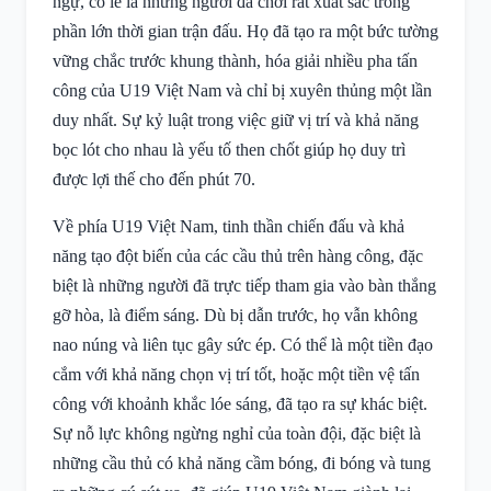
ngự, có lẽ là những người đã chơi rất xuất sắc trong
phần lớn thời gian trận đấu. Họ đã tạo ra một bức tường
vững chắc trước khung thành, hóa giải nhiều pha tấn
công của U19 Việt Nam và chỉ bị xuyên thủng một lần
duy nhất. Sự kỷ luật trong việc giữ vị trí và khả năng
bọc lót cho nhau là yếu tố then chốt giúp họ duy trì
được lợi thế cho đến phút 70.
Về phía U19 Việt Nam, tinh thần chiến đấu và khả
năng tạo đột biến của các cầu thủ trên hàng công, đặc
biệt là những người đã trực tiếp tham gia vào bàn thắng
gỡ hòa, là điểm sáng. Dù bị dẫn trước, họ vẫn không
nao núng và liên tục gây sức ép. Có thể là một tiền đạo
cắm với khả năng chọn vị trí tốt, hoặc một tiền vệ tấn
công với khoảnh khắc lóe sáng, đã tạo ra sự khác biệt.
Sự nỗ lực không ngừng nghỉ của toàn đội, đặc biệt là
những cầu thủ có khả năng cầm bóng, đi bóng và tung