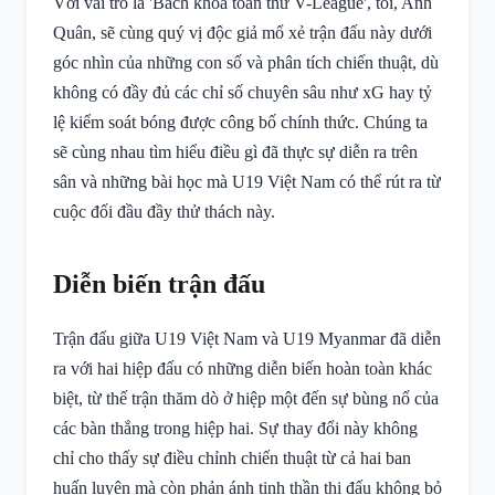
Với vai trò là 'Bách khoa toàn thư V-League', tôi, Anh
Quân, sẽ cùng quý vị độc giả mổ xẻ trận đấu này dưới
góc nhìn của những con số và phân tích chiến thuật, dù
không có đầy đủ các chỉ số chuyên sâu như xG hay tỷ
lệ kiểm soát bóng được công bố chính thức. Chúng ta
sẽ cùng nhau tìm hiểu điều gì đã thực sự diễn ra trên
sân và những bài học mà U19 Việt Nam có thể rút ra từ
cuộc đối đầu đầy thử thách này.
Diễn biến trận đấu
Trận đấu giữa U19 Việt Nam và U19 Myanmar đã diễn
ra với hai hiệp đấu có những diễn biến hoàn toàn khác
biệt, từ thế trận thăm dò ở hiệp một đến sự bùng nổ của
các bàn thắng trong hiệp hai. Sự thay đổi này không
chỉ cho thấy sự điều chỉnh chiến thuật từ cả hai ban
huấn luyện mà còn phản ánh tinh thần thi đấu không bỏ