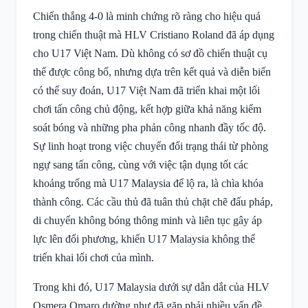
Chiến thắng 4-0 là minh chứng rõ ràng cho hiệu quả
trong chiến thuật mà HLV Cristiano Roland đã áp dụng
cho U17 Việt Nam. Dù không có sơ đồ chiến thuật cụ
thể được công bố, nhưng dựa trên kết quả và diễn biến
có thể suy đoán, U17 Việt Nam đã triển khai một lối
chơi tấn công chủ động, kết hợp giữa khả năng kiểm
soát bóng và những pha phản công nhanh đầy tốc độ.
Sự linh hoạt trong việc chuyển đổi trạng thái từ phòng
ngự sang tấn công, cùng với việc tận dụng tốt các
khoảng trống mà U17 Malaysia để lộ ra, là chìa khóa
thành công. Các cầu thủ đã tuân thủ chặt chẽ đấu pháp,
di chuyển không bóng thông minh và liên tục gây áp
lực lên đối phương, khiến U17 Malaysia không thể
triển khai lối chơi của mình.
Trong khi đó, U17 Malaysia dưới sự dẫn dắt của HLV
Osmera Omaro dường như đã gặp phải nhiều vấn đề