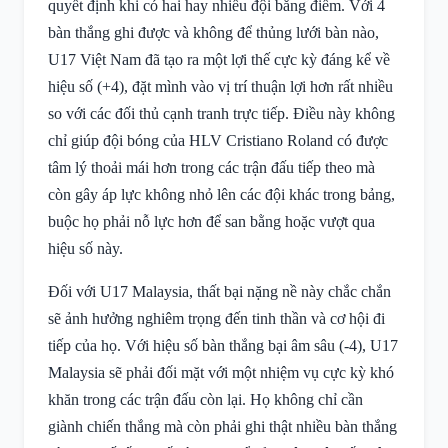
quyết định khi có hai hay nhiều đội bằng điểm. Với 4
bàn thắng ghi được và không để thủng lưới bàn nào,
U17 Việt Nam đã tạo ra một lợi thế cực kỳ đáng kể về
hiệu số (+4), đặt mình vào vị trí thuận lợi hơn rất nhiều
so với các đối thủ cạnh tranh trực tiếp. Điều này không
chỉ giúp đội bóng của HLV Cristiano Roland có được
tâm lý thoải mái hơn trong các trận đấu tiếp theo mà
còn gây áp lực không nhỏ lên các đội khác trong bảng,
buộc họ phải nỗ lực hơn để san bằng hoặc vượt qua
hiệu số này.
Đối với U17 Malaysia, thất bại nặng nề này chắc chắn
sẽ ảnh hưởng nghiêm trọng đến tinh thần và cơ hội đi
tiếp của họ. Với hiệu số bàn thắng bại âm sâu (-4), U17
Malaysia sẽ phải đối mặt với một nhiệm vụ cực kỳ khó
khăn trong các trận đấu còn lại. Họ không chỉ cần
giành chiến thắng mà còn phải ghi thật nhiều bàn thắng