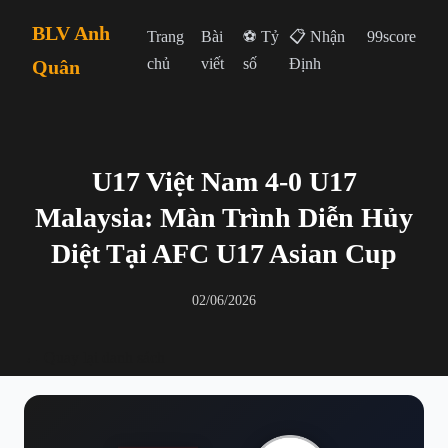
BLV Anh
Trang
Bài
⚽ Tỷ
📋 Nhận
99score
chủ
viết
số
Định
Quân
U17 Việt Nam 4-0 U17
Malaysia: Màn Trình Diễn Hủy
Diệt Tại AFC U17 Asian Cup
02/06/2026
← Quay lại danh sách