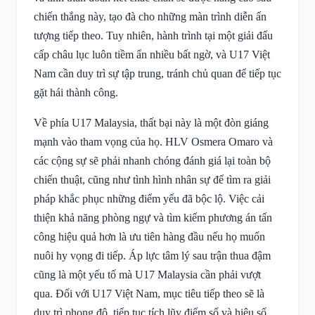
chiến thắng này, tạo đà cho những màn trình diễn ấn
tượng tiếp theo. Tuy nhiên, hành trình tại một giải đấu
cấp châu lục luôn tiềm ẩn nhiều bất ngờ, và U17 Việt
Nam cần duy trì sự tập trung, tránh chủ quan để tiếp tục
gặt hái thành công.
Về phía U17 Malaysia, thất bại này là một đòn giáng
mạnh vào tham vọng của họ. HLV Osmera Omaro và
các cộng sự sẽ phải nhanh chóng đánh giá lại toàn bộ
chiến thuật, cũng như tình hình nhân sự để tìm ra giải
pháp khắc phục những điểm yếu đã bộc lộ. Việc cải
thiện khả năng phòng ngự và tìm kiếm phương án tấn
công hiệu quả hơn là ưu tiên hàng đầu nếu họ muốn
nuôi hy vọng đi tiếp. Áp lực tâm lý sau trận thua đậm
cũng là một yếu tố mà U17 Malaysia cần phải vượt
qua. Đối với U17 Việt Nam, mục tiêu tiếp theo sẽ là
duy trì phong độ, tiếp tục tích lũy điểm số và hiệu số