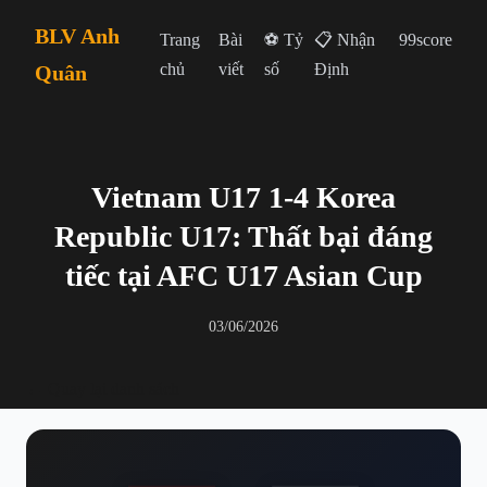
BLV Anh
Trang
Bài
⚽ Tỷ
📋 Nhận
99score
chủ
viết
số
Định
Quân
Vietnam U17 1-4 Korea
Republic U17: Thất bại đáng
tiếc tại AFC U17 Asian Cup
03/06/2026
← Quay lại danh sách