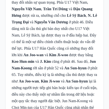
thay đổi nhân sự quan trọng. Phía U17 Việt Nam,
Nguyễn Việt Nam
,
Trần Trí Dũng
và
Đậu Quang
Hưng
được rút ra, nhường chỗ cho
Lê Sỹ Bách
,
N. Lê
Trọng Đại
và
Nguyễn Văn Dương
ở phút 46. Điều
đáng nói là cầu thủ ghi bàn duy nhất cho U17 Việt
Nam, Lê Sỹ Bách, lại được thay ra ở đầu hiệp hai. Đây
có thể là một sự điều chỉnh chiến thuật hoặc do vấn đề
thể lực. Phía U17 Hàn Quốc cũng có những thay đổi
lớn khi
An Joo-wan
và
Kim Ji-woo
được thay bằng
Koo Hun-min
và
J. Kim
cũng ở phút 46. Sau đó,
Jun
Nam-Koong
rời sân ở phút 52 và
An Sun-hyun
ở phút
65. Tuy nhiên, điều kỳ lạ là những cầu thủ được thay ra
như
An Joo-wan
,
Kim Ji-woo
và
An Sun-hyun
lại là
những người trực tiếp ghi bàn hoặc kiến tạo ở cuối trận,
điều này cho thấy một sự nhầm lẫn trong dữ liệu hoặc
một quy tắc thay người đặc biệt. Jun Nam-Koong và
Choi Min-jun của U17 Hàn Quốc cũng phải nhận thẻ