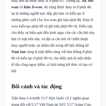
thấy anh đã được thay ra ở phút 65. Tương tự,
An Joo-
wan
và
Kim Ji-woo
, dù cũng được thay ra ở phút 46,
lại là những người trực tiếp ghi bàn và kiến tạo ở
những phút cuối (An Joo-wan ghi bàn phút 88, Kim Ji-
woo kiến tạo phút 88 và ghi bàn phút 90+4). Điều này
cho thấy sự hiệu quả đến kinh ngạc của các cầu thủ này
khi có mặt trên sân, và đặt ra câu hỏi về chiến thuật
thay người hoặc sự nhầm lẫn trong dữ liệu thống kê.
Nam Ian
cũng là một điểm sáng với bàn thắng ở phút
86 và kiến tạo ở phút 90+4, cho thấy anh là một nhân
tố tấn công nguy hiểm, có khả năng kết thúc và tạo cơ
hội.
Bối cảnh và tác động
Trận thua 1-4 trước U17 Hàn Quốc có ý nghĩa quan
trọng đối với U17 Việt Nam tại AFC U17 Asian Cup.