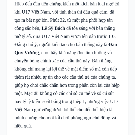
Hiệp đấu đầu tiên chứng kiến một kịch bản ít ai ngờ tới
khi U17 Việt Nam, với tinh thần thi đấu quả cảm, đã
tạo ra bất ngờ lớn. Phút 32, từ một pha phối hợp tấn
công sắc bén,
Lê Sỹ Bách
đã tỏa sáng với bàn thắng
mở tỷ số, đưa U17 Việt Nam vươn lên dẫn trước 1-0.
Đáng chú ý, người kiến tạo cho bàn thắng này là
Đào
Quy Vương
, cho thấy khả năng đọc tình huống và
chuyền bóng chính xác của cầu thủ này. Bàn thắng
không chỉ mang lại lợi thế về mặt điểm số mà còn tiếp
thêm rất nhiều tự tin cho các cầu thủ trẻ của chúng ta,
giúp họ chơi chắc chắn hơn trong phần còn lại của hiệp
một. Mặc dù không có các chỉ số cụ thể về số cú sút
hay tỷ lệ kiểm soát bóng trong hiệp 1, nhưng việc U17
Việt Nam giữ vững được lợi thế cho đến hết hiệp là
minh chứng cho một lối chơi phòng ngự chủ động và
hiệu quả.