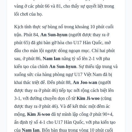
vàng ở các phút 66 và 81, cho thấy sự quyết liệt trong
lối chơi của họ.
Kịch tính thực sự bùng nổ trong khoảng 10 phút cuối
trận. Phút 84,
An Sun-hyun
(người được thay ra ở
phút 65) đã ghi bàn gỡ hòa cho U17 Hàn Quốc, mở
đầu cho màn lội ngược dòng ngoạn mục. Chỉ hai phút
sau, ở phút 86,
Nam Ian
nâng tỷ số lên 2-1 với pha
kiến tạo của chính
An Sun-hyun
. Sự thiếu tập trung và
xuống sức của hàng phòng ngự U17 Việt Nam đã bị
khai thác triệt để. Đến phút 88,
An Joo-wan
(người
được thay ra ở phút 46) tiếp tục nới rộng cách biệt lên
3-1, với đường chuyền dọn cỗ từ
Kim Ji-woo
(cũng
được thay ra ở phút 46). Và để kết thúc một đêm ác
mộng,
Kim Ji-woo
đã tự mình lập công ở phút 90+4,
ấn định tỷ số 4-1 cho U17 Hàn Quốc, với pha kiến tạo
của
Nam Ian
. Bốn bàn thua trong vòng 10 phút cuối