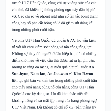
tục từ U17 Hàn Quốc, cùng với sự xuống sức của các
cầu thủ, đã khiến hệ thống phòng ngự này dần bị phá
vỡ. Các chỉ số về phòng ngự như số lần tắc bóng thành
công hay số pha cắt bóng có lẽ đã giảm sút đáng kể
trong những phút cuối trận.
Về phía U17 Hàn Quốc, dù bị dẫn trước, họ vẫn kiên
trì với lối chơi kiểm soát bóng và tấn công tổng lực.
Những sự thay đổi người ở đầu hiệp hai, dù có những
điểm khó hiểu về việc cầu thủ được rút ra lại ghi bàn,
nhưng rõ ràng đã mang lại hiệu quả tức thì. Việc
An
Sun-hyun
,
Nam Ian
,
An Joo-wan
và
Kim Ji-woo
liên tục ghi bàn và kiến tạo trong những phút cuối trận
cho thấy khả năng bùng nổ của hàng công U17 Hàn
Quốc là cực kỳ đáng sợ. Họ đã khai thác triệt để
khoảng trống và sự mất tập trung của hàng phòng ngự
U17 Việt Nam. Dù không có chỉ số xG (bàn thắng kỳ