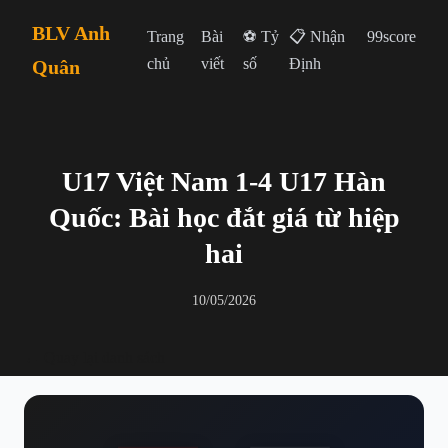
BLV Anh
Trang
Bài
⚽ Tỷ
📋 Nhận
99score
chủ
viết
số
Định
Quân
U17 Việt Nam 1-4 U17 Hàn
Quốc: Bài học đắt giá từ hiệp
hai
10/05/2026
← Quay lại danh sách