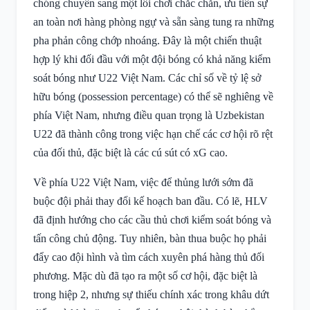
chóng chuyển sang một lối chơi chắc chắn, ưu tiên sự
an toàn nơi hàng phòng ngự và sẵn sàng tung ra những
pha phản công chớp nhoáng. Đây là một chiến thuật
hợp lý khi đối đầu với một đội bóng có khả năng kiểm
soát bóng như U22 Việt Nam. Các chỉ số về tỷ lệ sở
hữu bóng (possession percentage) có thể sẽ nghiêng về
phía Việt Nam, nhưng điều quan trọng là Uzbekistan
U22 đã thành công trong việc hạn chế các cơ hội rõ rệt
của đối thủ, đặc biệt là các cú sút có xG cao.
Về phía U22 Việt Nam, việc để thủng lưới sớm đã
buộc đội phải thay đổi kế hoạch ban đầu. Có lẽ, HLV
đã định hướng cho các cầu thủ chơi kiểm soát bóng và
tấn công chủ động. Tuy nhiên, bàn thua buộc họ phải
đẩy cao đội hình và tìm cách xuyên phá hàng thủ đối
phương. Mặc dù đã tạo ra một số cơ hội, đặc biệt là
trong hiệp 2, nhưng sự thiếu chính xác trong khâu dứt