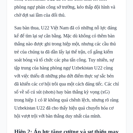
phòng ngự phản công sở trường, kéo thấp đội hình và
chờ đợi sai lầm của đối thủ.
Sau bàn thua, U22 Việt Nam đã có những nỗ lực đáng
kể để tìm lại sự cân bằng. Mặc dù không có thêm bàn
thắng nào được ghi trong hiệp một, nhưng các cầu thủ
trẻ của chúng ta đã dần lấy lại thế trận, cố gắng kiểm
soát bóng và tổ chức các pha tấn công. Tuy nhiên, sự
tập trung của hàng phòng ngự Uzbekistan U22 cùng
với việc thiếu đi những pha dứt điểm thực sự sắc bén
đã khiến các cơ hội trôi qua một cách đáng tiếc. Các chỉ
số về số cú sút (shots) hay bàn thắng kỳ vọng (xG)
trong hiệp 1 có lẽ không quá chênh lệch, nhưng rõ ràng
Uzbekistan U22 đã cho thấy hiệu quả chuyển hóa cơ
hội vượt trội với bàn thắng duy nhất của mình.
Hiệp 2: Áp lực tăng cường và sự thiếu may