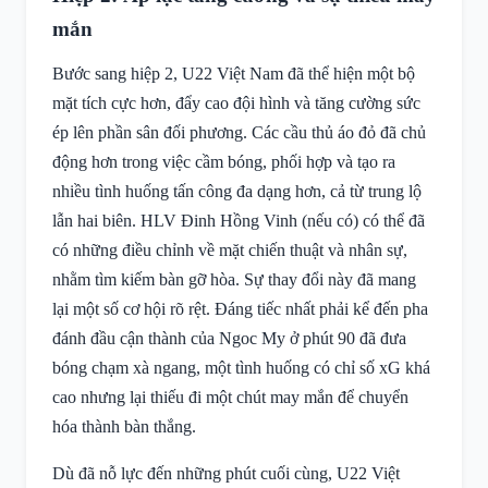
mắn
Bước sang hiệp 2, U22 Việt Nam đã thể hiện một bộ
mặt tích cực hơn, đẩy cao đội hình và tăng cường sức
ép lên phần sân đối phương. Các cầu thủ áo đỏ đã chủ
động hơn trong việc cầm bóng, phối hợp và tạo ra
nhiều tình huống tấn công đa dạng hơn, cả từ trung lộ
lẫn hai biên. HLV Đinh Hồng Vinh (nếu có) có thể đã
có những điều chỉnh về mặt chiến thuật và nhân sự,
nhằm tìm kiếm bàn gỡ hòa. Sự thay đổi này đã mang
lại một số cơ hội rõ rệt. Đáng tiếc nhất phải kể đến pha
đánh đầu cận thành của Ngoc My ở phút 90 đã đưa
bóng chạm xà ngang, một tình huống có chỉ số xG khá
cao nhưng lại thiếu đi một chút may mắn để chuyển
hóa thành bàn thắng.
Dù đã nỗ lực đến những phút cuối cùng, U22 Việt