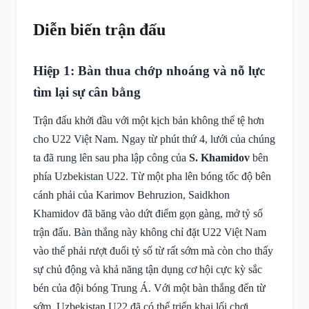
Diễn biến trận đấu
Hiệp 1: Bàn thua chớp nhoáng và nỗ lực
tìm lại sự cân bằng
Trận đấu khởi đầu với một kịch bản không thể tệ hơn
cho U22 Việt Nam. Ngay từ phút thứ 4, lưới của chúng
ta đã rung lên sau pha lập công của
S. Khamidov
bên
phía Uzbekistan U22. Từ một pha lên bóng tốc độ bên
cánh phải của Karimov Behruzion, Saidkhon
Khamidov đã băng vào dứt điểm gọn gàng, mở tỷ số
trận đấu. Bàn thắng này không chỉ đặt U22 Việt Nam
vào thế phải rượt đuổi tỷ số từ rất sớm mà còn cho thấy
sự chủ động và khả năng tận dụng cơ hội cực kỳ sắc
bén của đội bóng Trung Á. Với một bàn thắng đến từ
sớm, Uzbekistan U22 đã có thể triển khai lối chơi