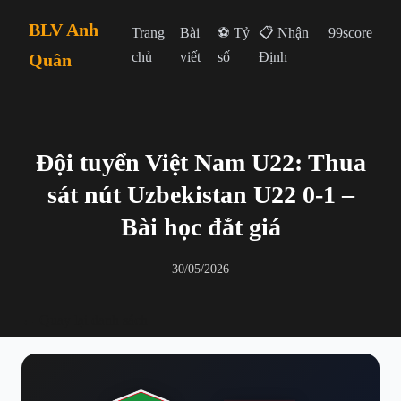
BLV Anh
Trang
Bài
⚽ Tỷ
📋 Nhận
99score
chủ
viết
số
Định
Quân
Đội tuyển Việt Nam U22: Thua
sát nút Uzbekistan U22 0-1 –
Bài học đắt giá
30/05/2026
← Quay lại danh sách