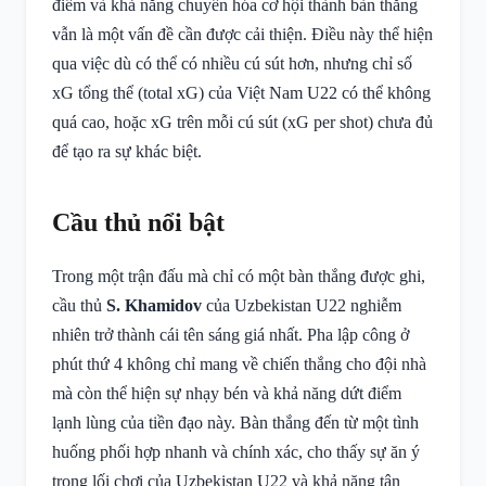
điểm và khả năng chuyển hóa cơ hội thành bàn thắng
vẫn là một vấn đề cần được cải thiện. Điều này thể hiện
qua việc dù có thể có nhiều cú sút hơn, nhưng chỉ số
xG tổng thể (total xG) của Việt Nam U22 có thể không
quá cao, hoặc xG trên mỗi cú sút (xG per shot) chưa đủ
để tạo ra sự khác biệt.
Cầu thủ nổi bật
Trong một trận đấu mà chỉ có một bàn thắng được ghi,
cầu thủ
S. Khamidov
của Uzbekistan U22 nghiễm
nhiên trở thành cái tên sáng giá nhất. Pha lập công ở
phút thứ 4 không chỉ mang về chiến thắng cho đội nhà
mà còn thể hiện sự nhạy bén và khả năng dứt điểm
lạnh lùng của tiền đạo này. Bàn thắng đến từ một tình
huống phối hợp nhanh và chính xác, cho thấy sự ăn ý
trong lối chơi của Uzbekistan U22 và khả năng tận