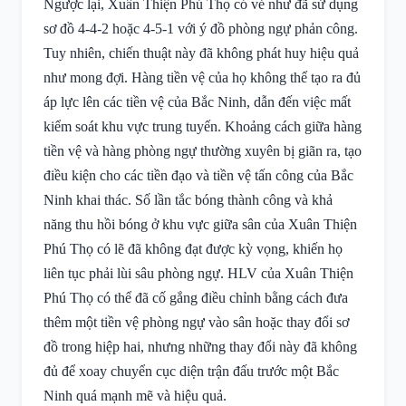
Ngược lại, Xuân Thiện Phú Thọ có vẻ như đã sử dụng
sơ đồ 4-4-2 hoặc 4-5-1 với ý đồ phòng ngự phản công.
Tuy nhiên, chiến thuật này đã không phát huy hiệu quả
như mong đợi. Hàng tiền vệ của họ không thể tạo ra đủ
áp lực lên các tiền vệ của Bắc Ninh, dẫn đến việc mất
kiểm soát khu vực trung tuyến. Khoảng cách giữa hàng
tiền vệ và hàng phòng ngự thường xuyên bị giãn ra, tạo
điều kiện cho các tiền đạo và tiền vệ tấn công của Bắc
Ninh khai thác. Số lần tắc bóng thành công và khả
năng thu hồi bóng ở khu vực giữa sân của Xuân Thiện
Phú Thọ có lẽ đã không đạt được kỳ vọng, khiến họ
liên tục phải lùi sâu phòng ngự. HLV của Xuân Thiện
Phú Thọ có thể đã cố gắng điều chỉnh bằng cách đưa
thêm một tiền vệ phòng ngự vào sân hoặc thay đổi sơ
đồ trong hiệp hai, nhưng những thay đổi này đã không
đủ để xoay chuyển cục diện trận đấu trước một Bắc
Ninh quá mạnh mẽ và hiệu quả.