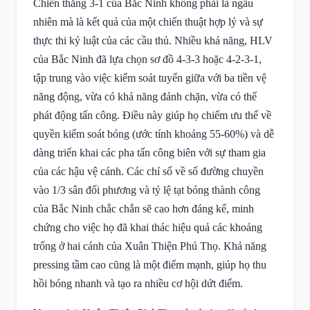
Chiến thắng 3-1 của Bắc Ninh không phải là ngẫu
nhiên mà là kết quả của một chiến thuật hợp lý và sự
thực thi kỷ luật của các cầu thủ. Nhiều khả năng, HLV
của Bắc Ninh đã lựa chọn sơ đồ 4-3-3 hoặc 4-2-3-1,
tập trung vào việc kiểm soát tuyến giữa với ba tiền vệ
năng động, vừa có khả năng đánh chặn, vừa có thể
phát động tấn công. Điều này giúp họ chiếm ưu thế về
quyền kiểm soát bóng (ước tính khoảng 55-60%) và dễ
dàng triển khai các pha tấn công biên với sự tham gia
của các hậu vệ cánh. Các chỉ số về số đường chuyền
vào 1/3 sân đối phương và tỷ lệ tạt bóng thành công
của Bắc Ninh chắc chắn sẽ cao hơn đáng kể, minh
chứng cho việc họ đã khai thác hiệu quả các khoảng
trống ở hai cánh của Xuân Thiện Phú Thọ. Khả năng
pressing tầm cao cũng là một điểm mạnh, giúp họ thu
hồi bóng nhanh và tạo ra nhiều cơ hội dứt điểm.