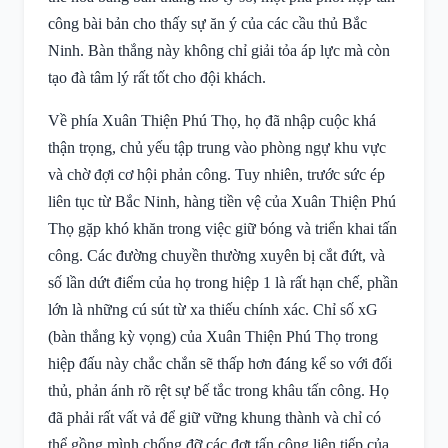
công bài bản cho thấy sự ăn ý của các cầu thủ Bắc
Ninh. Bàn thắng này không chỉ giải tỏa áp lực mà còn
tạo đà tâm lý rất tốt cho đội khách.
Về phía Xuân Thiện Phú Thọ, họ đã nhập cuộc khá
thận trọng, chủ yếu tập trung vào phòng ngự khu vực
và chờ đợi cơ hội phản công. Tuy nhiên, trước sức ép
liên tục từ Bắc Ninh, hàng tiền vệ của Xuân Thiện Phú
Thọ gặp khó khăn trong việc giữ bóng và triển khai tấn
công. Các đường chuyền thường xuyên bị cắt đứt, và
số lần dứt điểm của họ trong hiệp 1 là rất hạn chế, phần
lớn là những cú sút từ xa thiếu chính xác. Chỉ số xG
(bàn thắng kỳ vọng) của Xuân Thiện Phú Thọ trong
hiệp đấu này chắc chắn sẽ thấp hơn đáng kể so với đối
thủ, phản ánh rõ rệt sự bế tắc trong khâu tấn công. Họ
đã phải rất vất vả để giữ vững khung thành và chỉ có
thể gồng mình chống đỡ các đợt tấn công liên tiếp của