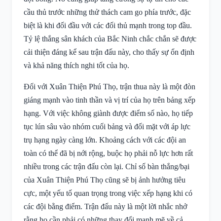
cầu thủ trước những thử thách cam go phía trước, đặc
biệt là khi đối đầu với các đối thủ mạnh trong top đầu.
Tỷ lệ thắng sân khách của Bắc Ninh chắc chắn sẽ được
cải thiện đáng kể sau trận đấu này, cho thấy sự ổn định
và khả năng thích nghi tốt của họ.
Đối với Xuân Thiện Phú Thọ, trận thua này là một đòn
giáng mạnh vào tinh thần và vị trí của họ trên bảng xếp
hạng. Với việc không giành được điểm số nào, họ tiếp
tục lún sâu vào nhóm cuối bảng và đối mặt với áp lực
trụ hạng ngày càng lớn. Khoảng cách với các đội an
toàn có thể đã bị nới rộng, buộc họ phải nỗ lực hơn rất
nhiều trong các trận đấu còn lại. Chỉ số bàn thắng/bại
của Xuân Thiện Phú Thọ cũng sẽ bị ảnh hưởng tiêu
cực, một yếu tố quan trọng trong việc xếp hạng khi có
các đội bằng điểm. Trận đấu này là một lời nhắc nhở
rằng họ cần phải có những thay đổi mạnh mẽ về cả