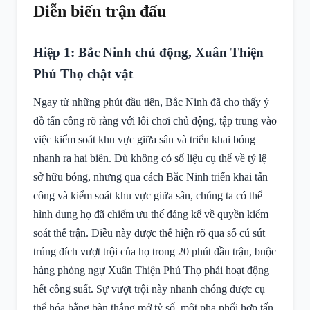
Diễn biến trận đấu
Hiệp 1: Bắc Ninh chủ động, Xuân Thiện
Phú Thọ chật vật
Ngay từ những phút đầu tiên, Bắc Ninh đã cho thấy ý
đồ tấn công rõ ràng với lối chơi chủ động, tập trung vào
việc kiểm soát khu vực giữa sân và triển khai bóng
nhanh ra hai biên. Dù không có số liệu cụ thể về tỷ lệ
sở hữu bóng, nhưng qua cách Bắc Ninh triển khai tấn
công và kiểm soát khu vực giữa sân, chúng ta có thể
hình dung họ đã chiếm ưu thế đáng kể về quyền kiểm
soát thế trận. Điều này được thể hiện rõ qua số cú sút
trúng đích vượt trội của họ trong 20 phút đầu trận, buộc
hàng phòng ngự Xuân Thiện Phú Thọ phải hoạt động
hết công suất. Sự vượt trội này nhanh chóng được cụ
thể hóa bằng bàn thắng mở tỷ số, một pha phối hợp tấn