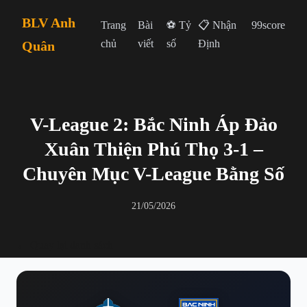
BLV Anh
Trang
Bài
⚽ Tỷ
📋 Nhận
99score
chủ
viết
số
Định
Quân
V-League 2: Bắc Ninh Áp Đảo
Xuân Thiện Phú Thọ 3-1 –
Chuyên Mục V-League Bằng Số
21/05/2026
← Quay lại danh sách