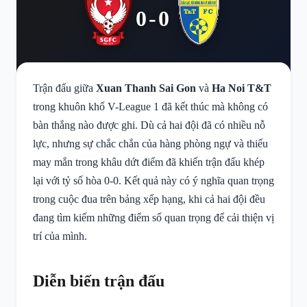
0-0
Trận đấu giữa
Xuan Thanh Sai Gon
và
Ha Noi T&T
trong khuôn khổ V-League 1 đã kết thúc mà không có
bàn thắng nào được ghi. Dù cả hai đội đã có nhiều nỗ
lực, nhưng sự chắc chắn của hàng phòng ngự và thiếu
may mắn trong khâu dứt điểm đã khiến trận đấu khép
lại với tỷ số hòa 0-0. Kết quả này có ý nghĩa quan trọng
trong cuộc đua trên bảng xếp hạng, khi cả hai đội đều
đang tìm kiếm những điểm số quan trọng để cải thiện vị
trí của mình.
Diễn biến trận đấu