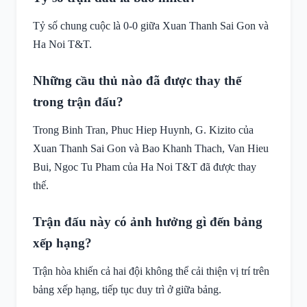
Tỷ số chung cuộc là 0-0 giữa Xuan Thanh Sai Gon và
Ha Noi T&T.
Những cầu thủ nào đã được thay thế
trong trận đấu?
Trong Binh Tran, Phuc Hiep Huynh, G. Kizito của
Xuan Thanh Sai Gon và Bao Khanh Thach, Van Hieu
Bui, Ngoc Tu Pham của Ha Noi T&T đã được thay
thế.
Trận đấu này có ảnh hưởng gì đến bảng
xếp hạng?
Trận hòa khiến cả hai đội không thể cải thiện vị trí trên
bảng xếp hạng, tiếp tục duy trì ở giữa bảng.