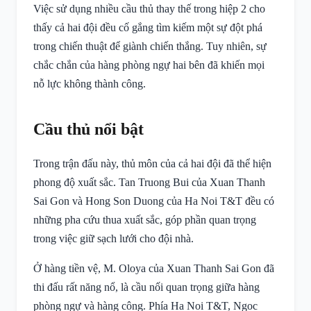
Việc sử dụng nhiều cầu thủ thay thế trong hiệp 2 cho
thấy cả hai đội đều cố gắng tìm kiếm một sự đột phá
trong chiến thuật để giành chiến thắng. Tuy nhiên, sự
chắc chắn của hàng phòng ngự hai bên đã khiến mọi
nỗ lực không thành công.
Cầu thủ nổi bật
Trong trận đấu này, thủ môn của cả hai đội đã thể hiện
phong độ xuất sắc. Tan Truong Bui của Xuan Thanh
Sai Gon và Hong Son Duong của Ha Noi T&T đều có
những pha cứu thua xuất sắc, góp phần quan trọng
trong việc giữ sạch lưới cho đội nhà.
Ở hàng tiền vệ, M. Oloya của Xuan Thanh Sai Gon đã
thi đấu rất năng nổ, là cầu nối quan trọng giữa hàng
phòng ngự và hàng công. Phía Ha Noi T&T, Ngoc