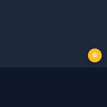
⚽
Về Tôi