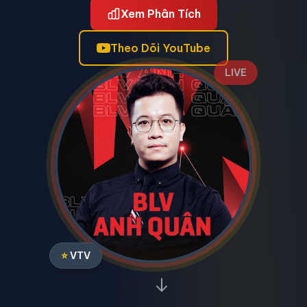
Xem Phân Tích
Theo Dõi YouTube
LIVE
⭐
VTV