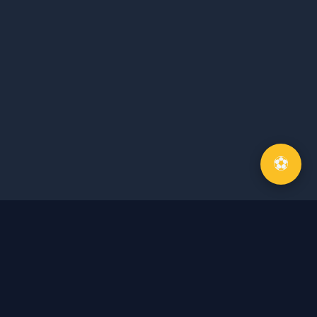
⚽
Về Tôi