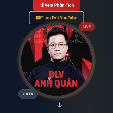
Xem Phân Tích
Theo Dõi YouTube
LIVE
⭐
VTV