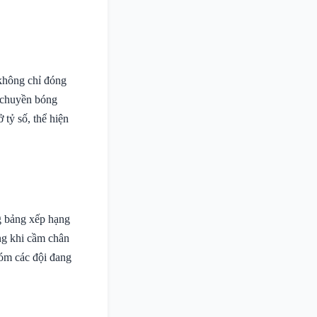
 không chỉ đóng
à chuyền bóng
tỷ số, thể hiện
ng bảng xếp hạng
ng khi cầm chân
hóm các đội đang