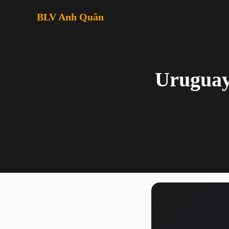
BLV Anh Quân
Uruguay 
← Quay lại danh sách