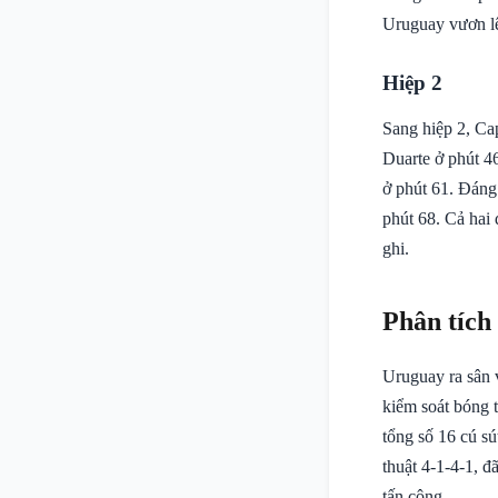
Uruguay vươn lê
Hiệp 2
Sang hiệp 2, Cap
Duarte ở phút 46
ở phút 61. Đáng
phút 68. Cả hai
ghi.
Phân tích
Uruguay ra sân 
kiểm soát bóng t
tổng số 16 cú sú
thuật 4-1-4-1, đ
tấn công.