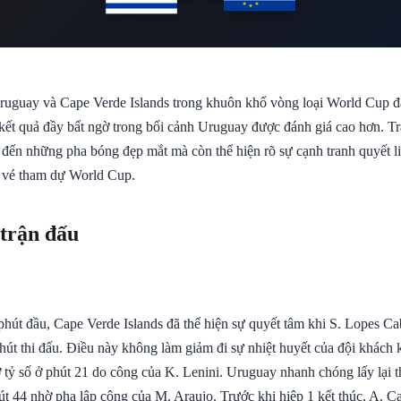
ruguay và Cape Verde Islands trong khuôn khổ vòng loại World Cup đã
 kết quả đầy bất ngờ trong bối cảnh Uruguay được đánh giá cao hơn. T
đến những pha bóng đẹp mắt mà còn thể hiện rõ sự cạnh tranh quyết liệ
h vé tham dự World Cup.
 trận đấu
hút đầu, Cape Verde Islands đã thể hiện sự quyết tâm khi S. Lopes Ca
hút thi đấu. Điều này không làm giảm đi sự nhiệt huyết của đội khách 
tỷ số ở phút 21 do công của K. Lenini. Uruguay nhanh chóng lấy lại th
út 44 nhờ pha lập công của M. Araujo. Trước khi hiệp 1 kết thúc, A. C