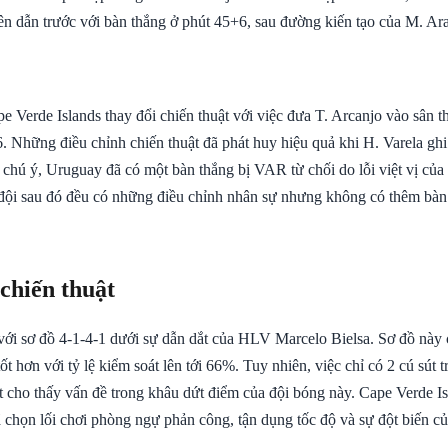
n dẫn trước với bàn thắng ở phút 45+6, sau đường kiến tạo của M. Ara
e Verde Islands thay đổi chiến thuật với việc đưa T. Arcanjo vào sân t
. Những điều chỉnh chiến thuật đã phát huy hiệu quả khi H. Varela gh
 chú ý, Uruguay đã có một bàn thắng bị VAR từ chối do lỗi việt vị của
 đội sau đó đều có những điều chỉnh nhân sự nhưng không có thêm bà
 chiến thuật
với sơ đồ 4-1-4-1 dưới sự dẫn dắt của HLV Marcelo Bielsa. Sơ đồ này
ốt hơn với tỷ lệ kiểm soát lên tới 66%. Tuy nhiên, việc chỉ có 2 cú sút t
t cho thấy vấn đề trong khâu dứt điểm của đội bóng này. Cape Verde Is
ã chọn lối chơi phòng ngự phản công, tận dụng tốc độ và sự đột biến củ