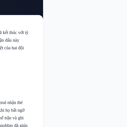
 kết thúc với tỷ
rận đấu này
t của hai đội
bral nhận thẻ
khi họ bất ngờ
ế trận và ghi
anobbio đã giúp