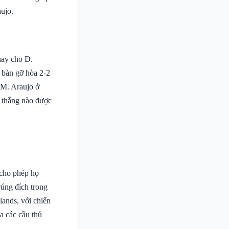
ujo.
hay cho D.
i bàn gỡ hòa 2-2
 M. Araujo ở
n thắng nào được
 cho phép họ
rúng đích trong
lands, với chiến
a các cầu thủ