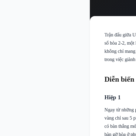
Trận đấu giữa U
số hòa 2-2, một
không chỉ mang 
trong việc giàn
Diễn biến
Hiệp 1
Ngay từ những p
vàng chỉ sau 5 p
có bàn thắng mở 
bàn gỡ hòa ở ph