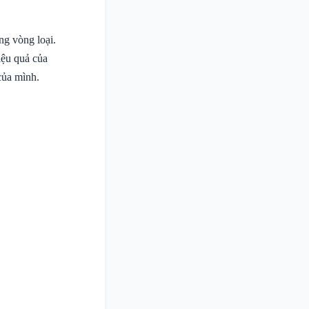
ng vòng loại.
iệu quả của
của mình.