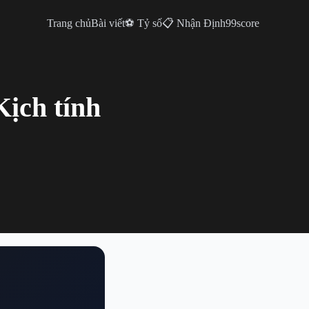
Trang chủ
Bài viết
⚽ Tỷ số
📋 Nhận Định
99score
Kịch tính