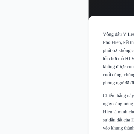
Vòng đấu V-Leag
Pho Hien, kết t
phút 62 không c
lối chơi mà HLV
không được cung 
cuối cùng, chúng
phòng ngự đã đị
Chiến thắng này
ngày càng nóng 
Hien là minh ch
sự dẫn dắt của 
vào khung thành 