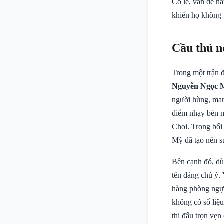
Có lẽ, vấn đề n
khiến họ không 
Cầu thủ n
Trong một trận 
Nguyễn Ngọc 
người hùng, man
điểm nhạy bén m
Choi. Trong bối
Mỹ đã tạo nên sự
Bên cạnh đó, dù
tên đáng chú ý.
hàng phòng ngự,
không có số liệu
thi đấu trọn vẹ