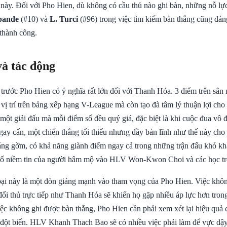
 này. Đối với Pho Hien, dù không có cầu thủ nào ghi bàn, những nỗ lực
pande
(#10) và
L. Turci
(#96) trong việc tìm kiếm bàn thắng cũng đán
thành công.
và tác động
 trước Pho Hien có ý nghĩa rất lớn đối với Thanh Hóa. 3 điểm trên sân
 vị trí trên bảng xếp hạng V-League mà còn tạo đà tâm lý thuận lợi ch
 một giải đấu mà mỗi điểm số đều quý giá, đặc biệt là khi cuộc đua vô 
 gay cấn, một chiến thắng tối thiểu nhưng đầy bản lĩnh như thế này ch
đáng gờm, có khả năng giành điểm ngay cả trong những trận đấu khó kh
cố niềm tin của người hâm mộ vào HLV Won-Kwon Choi và các học tr
 bại này là một đòn giáng mạnh vào tham vọng của Pho Hien. Việc khôn
ối thủ trực tiếp như Thanh Hóa sẽ khiến họ gặp nhiều áp lực hơn trong
iệc không ghi được bàn thắng, Pho Hien cần phải xem xét lại hiệu quả
 đột biến. HLV Khanh Thach Bao sẽ có nhiều việc phải làm để vực dậy 