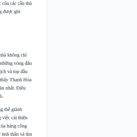
 của các cầu thủ
g được ghi
 nhà không chỉ
o những vòng đấu
địch và top đầu
o thấy Thanh Hóa
ăn nhất. Điều
ò.
g thể giành
 việc cải thiện
 của hàng công
tinh thần và tìm