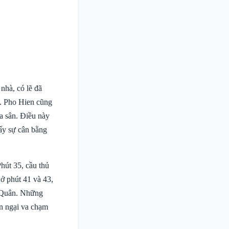
 nhà, có lẽ đã
m. Pho Hien cũng
ữa sân. Điều này
hấy sự cân bằng
hút 35, cầu thủ
ở phút 41 và 43,
h Quân. Những
ần ngại va chạm