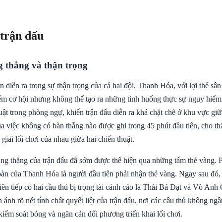
 trận đấu
g thẳng và thận trọng
n diễn ra trong sự thận trọng của cả hai đội. Thanh Hóa, với lợi thế sân
ếm cơ hội nhưng không thể tạo ra những tình huống thực sự nguy hiể
uật trong phòng ngự, khiến trận đấu diễn ra khá chặt chẽ ở khu vực gi
ua việc không có bàn thắng nào được ghi trong 45 phút đầu tiên, cho t
giải lối chơi của nhau giữa hai chiến thuật.
ăng thẳng của trận đấu đã sớm được thể hiện qua những tấm thẻ vàng. P
 của Thanh Hóa là người đầu tiên phải nhận thẻ vàng. Ngay sau đó, 
iên tiếp có hai cầu thủ bị trọng tài cảnh cáo là Thái Bá Đạt và Võ An
 ánh rõ nét tính chất quyết liệt của trận đấu, nơi các cầu thủ không ng
iểm soát bóng và ngăn cản đối phương triển khai lối chơi.