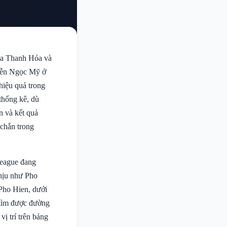
iữa Thanh Hóa và
uyễn Ngọc Mỹ ở
hiệu quả trong
thống kê, dù
n và kết quả
 chắn trong
League đang
chịu như Pho
Pho Hien, dưới
 tìm được đường
vị trí trên bảng