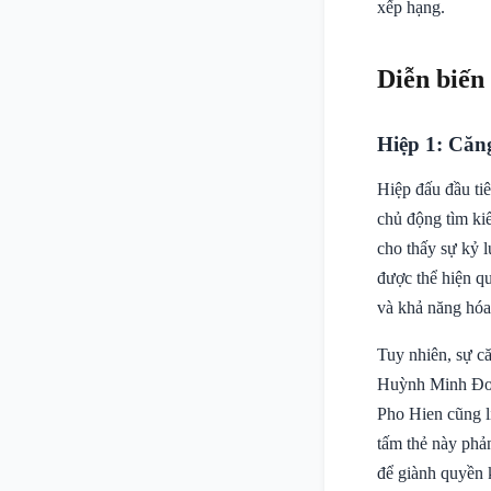
xếp hạng.
Diễn biến
Hiệp 1: Căn
Hiệp đấu đầu tiê
chủ động tìm ki
cho thấy sự kỷ l
được thể hiện q
và khả năng hóa 
Tuy nhiên, sự c
Huỳnh Minh Đoàn
Pho Hien cũng l
tấm thẻ này phản
để giành quyền k