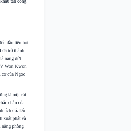
 khâu tấn công,
đến đầu tiên hơn
 đã trở thành
hả năng dứt
a HLV Won-Kwon
ời cơ của Ngọc
ng là một cái
chắc chắn của
h tích đó. Dù
nh xuất phát và
hả năng phòng