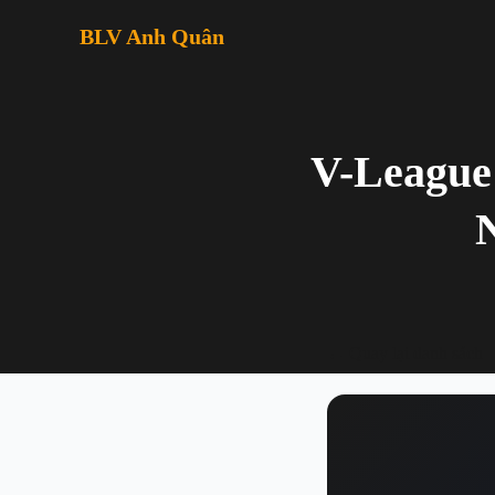
BLV Anh Quân
V-League
← Quay lại danh sách