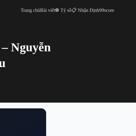
Trang chủ
Bài viết
⚽ Tỷ số
📋 Nhận Định
99score
 – Nguyễn
u