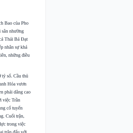
ach Bao của Pho
ời sân nhường
cả Thái Bá Đạt
ếp nhân sự khá
hiên, những điều
 tỷ số. Cầu thủ
Thanh Hóa vươn
en phải dâng cao
i việc Trần
ng cố tuyến
g. Cuối trận,
lực trong việc
i trận đấu với