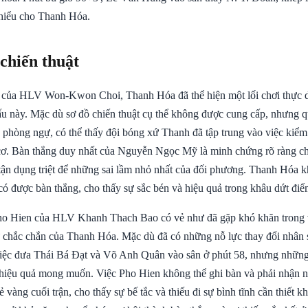
 thiểu cho Thanh Hóa.
 chiến thuật
 của HLV Won-Kwon Choi, Thanh Hóa đã thể hiện một lối chơi thực 
đấu này. Mặc dù sơ đồ chiến thuật cụ thể không được cung cấp, nhưng q
à phòng ngự, có thể thấy đội bóng xứ Thanh đã tập trung vào việc kiểm
 cơ. Bàn thắng duy nhất của Nguyễn Ngọc Mỹ là minh chứng rõ ràng c
 tận dụng triệt để những sai lầm nhỏ nhất của đối phương. Thanh Hóa 
có được bàn thắng, cho thấy sự sắc bén và hiệu quả trong khâu dứt điể
Pho Hien của HLV Khanh Thach Bao có vẻ như đã gặp khó khăn trong 
chắc chắn của Thanh Hóa. Mặc dù đã có những nỗ lực thay đổi nhân s
à việc đưa Thái Bá Đạt và Võ Anh Quân vào sân ở phút 58, nhưng những
hiệu quả mong muốn. Việc Pho Hien không thể ghi bàn và phải nhận n
hẻ vàng cuối trận, cho thấy sự bế tắc và thiếu đi sự bình tĩnh cần thiết kh