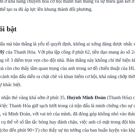
ằm ở khả năng chuyển hóa cơ hội thành bàn thắng và sự thiếu gắn kết ở
thể tạo ra đủ áp lực lên khung thành đối phương.
ổi bật
đấu mà bàn thắng là yếu tố quyết định, không ai xứng đáng được nhắc 
Mỹ
của Thanh Hóa. Với pha lập công ở phút 62, tiền đạo mang áo số 24
g về 3 điểm trọn vẹn cho đội nhà. Bàn thắng này không chỉ thể hiện k
à còn cho thấy tầm quan trọng của anh trong sơ đồ chiến thuật củ
 cảnh trận đấu diễn ra chặt chẽ và khan hiếm cơ hội, khả năng chớp th
 khác biệt.
 nhận thẻ vàng khá sớm ở phút 35,
Huỳnh Minh Đoàn
(Thanh Hóa) cũ
 Việc Thanh Hóa giữ sạch lưới trong cả trận đấu là minh chứng cho sự 
 và Minh Đoàn, với vai trò của mình, đã đóng góp không nhỏ vào thàn
 cụ thể về số lần tắc bóng hay đánh chặn, việc anh có mặt trong đội hì
n (cho đến phút 90+3') cho thấy sự tin tưởng của ban huấn luyện vào k