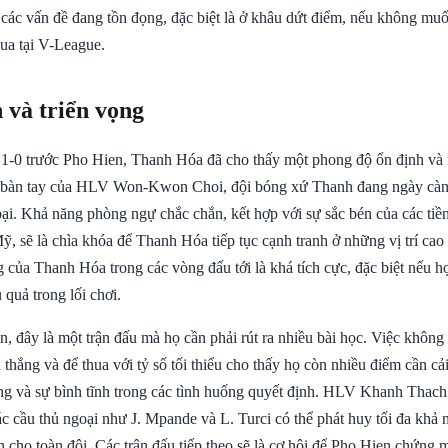
 các vấn đề đang tồn đọng, đặc biệt là ở khâu dứt điểm, nếu không muốn
đua tại V-League.
 và triển vọng
 1-0 trước Pho Hien, Thanh Hóa đã cho thấy một phong độ ổn định và m
 bàn tay của HLV Won-Kwon Choi, đội bóng xứ Thanh đang ngày càng
bại. Khả năng phòng ngự chắc chắn, kết hợp với sự sắc bén của các tiề
 sẽ là chìa khóa để Thanh Hóa tiếp tục cạnh tranh ở những vị trí cao
 của Thanh Hóa trong các vòng đấu tới là khá tích cực, đặc biệt nếu h
 quả trong lối chơi.
, đây là một trận đấu mà họ cần phải rút ra nhiều bài học. Việc không
 thắng và để thua với tỷ số tối thiểu cho thấy họ còn nhiều điểm cần cải 
ông và sự bình tĩnh trong các tình huống quyết định. HLV Khanh Thach
ác cầu thủ ngoại như J. Mpande và L. Turci có thể phát huy tối đa khả 
n cho toàn đội. Các trận đấu tiếp theo sẽ là cơ hội để Pho Hien chứng