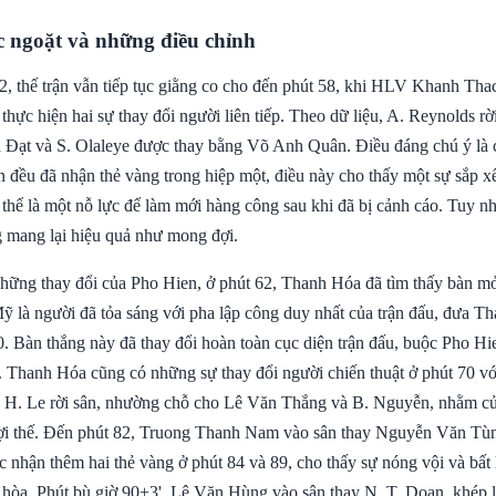
c ngoặt và những điều chỉnh
2, thế trận vẫn tiếp tục giằng co cho đến phút 58, khi HLV Khanh Th
thực hiện hai sự thay đổi người liên tiếp. Theo dữ liệu, A. Reynolds r
 Đạt và S. Olaleye được thay bằng Võ Anh Quân. Điều đáng chú ý là 
đều đã nhận thẻ vàng trong hiệp một, điều này cho thấy một sự sắp x
 thể là một nỗ lực để làm mới hàng công sau khi đã bị cảnh cáo. Tuy n
 mang lại hiệu quả như mong đợi.
những thay đổi của Pho Hien, ở phút 62, Thanh Hóa đã tìm thấy bàn mở
là người đã tỏa sáng với pha lập công duy nhất của trận đấu, đưa 
0. Bàn thắng này đã thay đổi hoàn toàn cục diện trận đấu, buộc Pho Hi
. Thanh Hóa cũng có những sự thay đổi người chiến thuật ở phút 70 vớ
 H. Le rời sân, nhường chỗ cho Lê Văn Thắng và B. Nguyễn, nhằm củ
 lợi thế. Đến phút 82, Truong Thanh Nam vào sân thay Nguyễn Văn Tùn
c nhận thêm hai thẻ vàng ở phút 84 và 89, cho thấy sự nóng vội và bất 
 hòa. Phút bù giờ 90+3', Lê Văn Hùng vào sân thay N. T. Doan, khép lạ