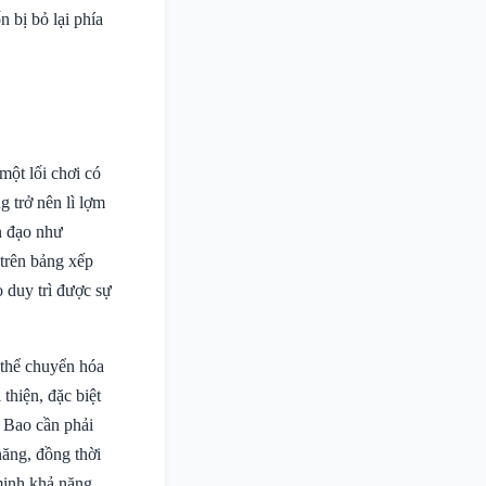
 bị bỏ lại phía
ột lối chơi có
 trở nên lì lợm
n đạo như
 trên bảng xếp
ọ duy trì được sự
 thể chuyển hóa
thiện, đặc biệt
 Bao cần phải
năng, đồng thời
 minh khả năng