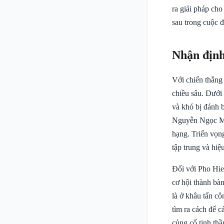
ra giải pháp cho
sau trong cuộc 
Nhận định
Với chiến thắng
chiều sâu. Dưới
và khó bị đánh 
Nguyễn Ngọc Mỹ,
hạng. Triển vọng
tập trung và hiệu
Đối với Pho Hien
cơ hội thành bàn
là ở khâu tấn c
tìm ra cách để c
củng cố tinh thầ