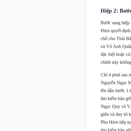
Hiệp 2: Bướ
Bước sang hiệp 
Hien quyết định 
chỗ cho Thái Bá
và Võ Anh Quân 
đặc biệt hoặc có
chỉnh này không
Chỉ 4 phút sau 
Nguyễn Ngọc Mỹ 
lên dẫn trước 1-
tìm kiếm bàn gỡ
Ngọc Quy và V.
giữa và duy trì
Pho Hien tiếp tụ
tìm kiếm bàn gỡ