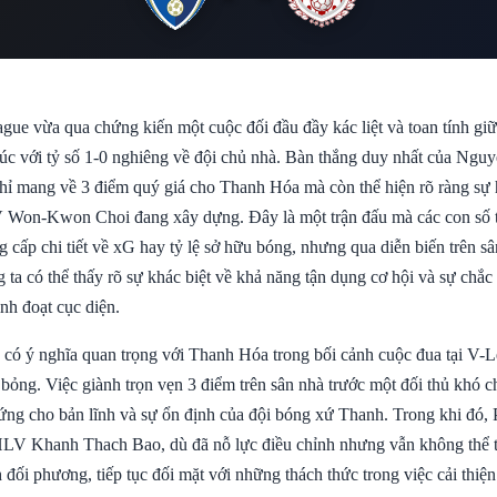
ue vừa qua chứng kiến một cuộc đối đầu đầy kác liệt và toan tính g
húc với tỷ số 1-0 nghiêng về đội chủ nhà. Bàn thắng duy nhất của Ng
hỉ mang về 3 điểm quý giá cho Thanh Hóa mà còn thể hiện rõ ràng sự 
 Won-Kwon Choi đang xây dựng. Đây là một trận đấu mà các con số 
cấp chi tiết về xG hay tỷ lệ sở hữu bóng, nhưng qua diễn biến trên sâ
 ta có thể thấy rõ sự khác biệt về khả năng tận dụng cơ hội và sự chắc
nh đoạt cục diện.
 có ý nghĩa quan trọng với Thanh Hóa trong bối cảnh cuộc đua tại V-
bỏng. Việc giành trọn vẹn 3 điểm trên sân nhà trước một đối thủ khó 
ứng cho bản lĩnh và sự ổn định của đội bóng xứ Thanh. Trong khi đó, 
HLV Khanh Thach Bao, dù đã nỗ lực điều chỉnh nhưng vẫn không thể
đối phương, tiếp tục đối mặt với những thách thức trong việc cải thiện 