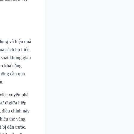
dụng và hiệu quả
ua cách họ triển
 soát không gian
ho khả năng
không cần quá
m.
việc xuyên phá
ự ở giữa hiệp
 điều chỉnh này
hiều thẻ vàng,
i bị dẫn trước.