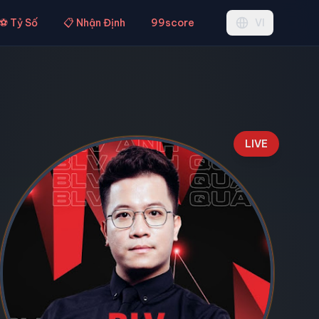
⚽ Tỷ Số
📋 Nhận Định
99score
VI
LIVE