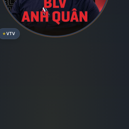
⭐
VTV