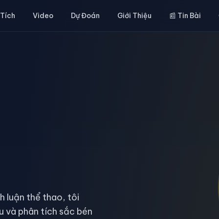
 Tích
Video
Dự Đoán
Giới Thiệu
📰 Tin Bài
h luận thể thao, tôi
 và phân tích sắc bén