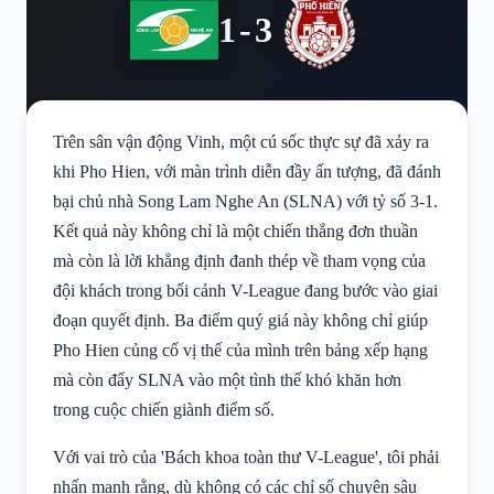
1-3
Trên sân vận động Vinh, một cú sốc thực sự đã xảy ra
khi Pho Hien, với màn trình diễn đầy ấn tượng, đã đánh
bại chủ nhà Song Lam Nghe An (SLNA) với tỷ số 3-1.
Kết quả này không chỉ là một chiến thắng đơn thuần
mà còn là lời khẳng định đanh thép về tham vọng của
đội khách trong bối cảnh V-League đang bước vào giai
đoạn quyết định. Ba điểm quý giá này không chỉ giúp
Pho Hien củng cố vị thế của mình trên bảng xếp hạng
mà còn đẩy SLNA vào một tình thế khó khăn hơn
trong cuộc chiến giành điểm số.
Với vai trò của 'Bách khoa toàn thư V-League', tôi phải
nhấn mạnh rằng, dù không có các chỉ số chuyên sâu