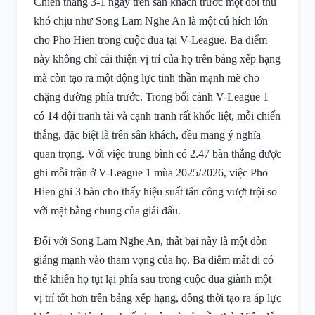
Chiến thắng 3-1 ngay trên sân khách trước một đối thủ
khó chịu như Song Lam Nghe An là một cú hích lớn
cho Pho Hien trong cuộc đua tại V-League. Ba điểm
này không chỉ cải thiện vị trí của họ trên bảng xếp hạng
mà còn tạo ra một động lực tinh thần mạnh mẽ cho
chặng đường phía trước. Trong bối cảnh V-League 1
có 14 đội tranh tài và cạnh tranh rất khốc liệt, mỗi chiến
thắng, đặc biệt là trên sân khách, đều mang ý nghĩa
quan trọng. Với việc trung bình có 2.47 bàn thắng được
ghi mỗi trận ở V-League 1 mùa 2025/2026, việc Pho
Hien ghi 3 bàn cho thấy hiệu suất tấn công vượt trội so
với mặt bằng chung của giải đấu.
Đối với Song Lam Nghe An, thất bại này là một đòn
giáng mạnh vào tham vọng của họ. Ba điểm mất đi có
thể khiến họ tụt lại phía sau trong cuộc đua giành một
vị trí tốt hơn trên bảng xếp hạng, đồng thời tạo ra áp lực