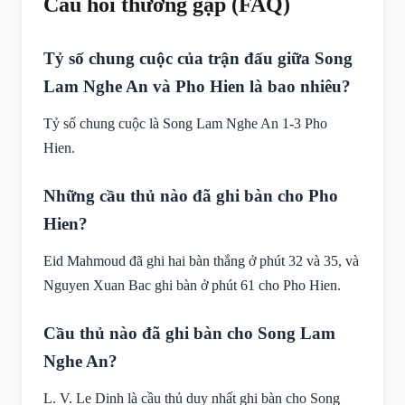
Câu hỏi thường gặp (FAQ)
Tỷ số chung cuộc của trận đấu giữa Song
Lam Nghe An và Pho Hien là bao nhiêu?
Tỷ số chung cuộc là Song Lam Nghe An 1-3 Pho
Hien.
Những cầu thủ nào đã ghi bàn cho Pho
Hien?
Eid Mahmoud đã ghi hai bàn thắng ở phút 32 và 35, và
Nguyen Xuan Bac ghi bàn ở phút 61 cho Pho Hien.
Cầu thủ nào đã ghi bàn cho Song Lam
Nghe An?
L. V. Le Dinh là cầu thủ duy nhất ghi bàn cho Song