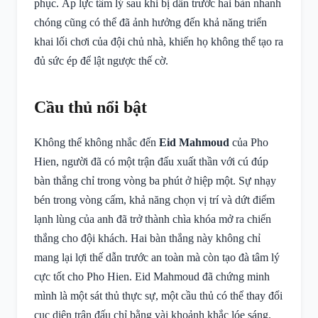
phục. Áp lực tâm lý sau khi bị dẫn trước hai bàn nhanh
chóng cũng có thể đã ảnh hưởng đến khả năng triển
khai lối chơi của đội chủ nhà, khiến họ không thể tạo ra
đủ sức ép để lật ngược thế cờ.
Cầu thủ nổi bật
Không thể không nhắc đến
Eid Mahmoud
của Pho
Hien, người đã có một trận đấu xuất thần với cú đúp
bàn thắng chỉ trong vòng ba phút ở hiệp một. Sự nhạy
bén trong vòng cấm, khả năng chọn vị trí và dứt điểm
lạnh lùng của anh đã trở thành chìa khóa mở ra chiến
thắng cho đội khách. Hai bàn thắng này không chỉ
mang lại lợi thế dẫn trước an toàn mà còn tạo đà tâm lý
cực tốt cho Pho Hien. Eid Mahmoud đã chứng minh
mình là một sát thủ thực sự, một cầu thủ có thể thay đổi
cục diện trận đấu chỉ bằng vài khoảnh khắc lóe sáng.