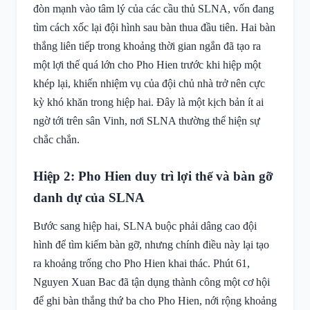
đòn mạnh vào tâm lý của các cầu thủ SLNA, vốn đang
tìm cách xốc lại đội hình sau bàn thua đầu tiên. Hai bàn
thắng liên tiếp trong khoảng thời gian ngắn đã tạo ra
một lợi thế quá lớn cho Pho Hien trước khi hiệp một
khép lại, khiến nhiệm vụ của đội chủ nhà trở nên cực
kỳ khó khăn trong hiệp hai. Đây là một kịch bản ít ai
ngờ tới trên sân Vinh, nơi SLNA thường thể hiện sự
chắc chắn.
Hiệp 2: Pho Hien duy trì lợi thế và bàn gỡ
danh dự của SLNA
Bước sang hiệp hai, SLNA buộc phải dâng cao đội
hình để tìm kiếm bàn gỡ, nhưng chính điều này lại tạo
ra khoảng trống cho Pho Hien khai thác. Phút 61,
Nguyen Xuan Bac đã tận dụng thành công một cơ hội
để ghi bàn thắng thứ ba cho Pho Hien, nới rộng khoảng