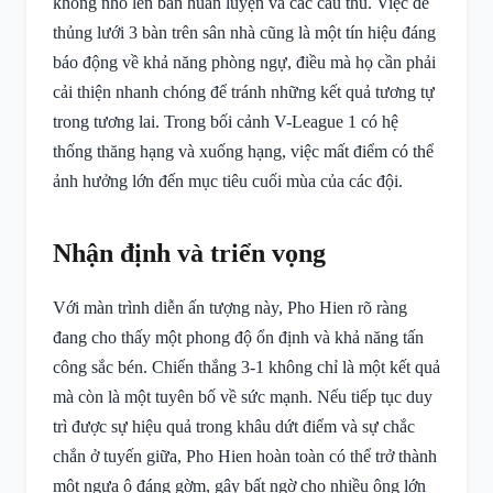
không nhỏ lên ban huấn luyện và các cầu thủ. Việc để
thủng lưới 3 bàn trên sân nhà cũng là một tín hiệu đáng
báo động về khả năng phòng ngự, điều mà họ cần phải
cải thiện nhanh chóng để tránh những kết quả tương tự
trong tương lai. Trong bối cảnh V-League 1 có hệ
thống thăng hạng và xuống hạng, việc mất điểm có thể
ảnh hưởng lớn đến mục tiêu cuối mùa của các đội.
Nhận định và triển vọng
Với màn trình diễn ấn tượng này, Pho Hien rõ ràng
đang cho thấy một phong độ ổn định và khả năng tấn
công sắc bén. Chiến thắng 3-1 không chỉ là một kết quả
mà còn là một tuyên bố về sức mạnh. Nếu tiếp tục duy
trì được sự hiệu quả trong khâu dứt điểm và sự chắc
chắn ở tuyến giữa, Pho Hien hoàn toàn có thể trở thành
một ngựa ô đáng gờm, gây bất ngờ cho nhiều ông lớn