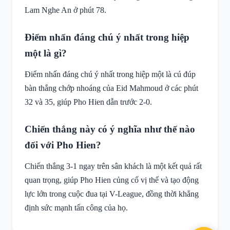
Lam Nghe An ở phút 78.
Điểm nhấn đáng chú ý nhất trong hiệp
một là gì?
Điểm nhấn đáng chú ý nhất trong hiệp một là cú đúp
bàn thắng chớp nhoáng của Eid Mahmoud ở các phút
32 và 35, giúp Pho Hien dẫn trước 2-0.
Chiến thắng này có ý nghĩa như thế nào
đối với Pho Hien?
Chiến thắng 3-1 ngay trên sân khách là một kết quả rất
quan trọng, giúp Pho Hien củng cố vị thế và tạo động
lực lớn trong cuộc đua tại V-League, đồng thời khẳng
định sức mạnh tấn công của họ.