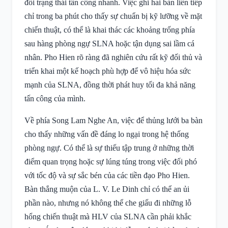
đổi trạng thái tấn công nhanh. Việc ghi hai bàn liên tiếp
chỉ trong ba phút cho thấy sự chuẩn bị kỹ lưỡng về mặt
chiến thuật, có thể là khai thác các khoảng trống phía
sau hàng phòng ngự SLNA hoặc tận dụng sai lầm cá
nhân. Pho Hien rõ ràng đã nghiên cứu rất kỹ đối thủ và
triển khai một kế hoạch phù hợp để vô hiệu hóa sức
mạnh của SLNA, đồng thời phát huy tối đa khả năng
tấn công của mình.
Về phía Song Lam Nghe An, việc để thủng lưới ba bàn
cho thấy những vấn đề đáng lo ngại trong hệ thống
phòng ngự. Có thể là sự thiếu tập trung ở những thời
điểm quan trọng hoặc sự lúng túng trong việc đối phó
với tốc độ và sự sắc bén của các tiền đạo Pho Hien.
Bàn thắng muộn của L. V. Le Dinh chỉ có thể an ủi
phần nào, nhưng nó không thể che giấu đi những lỗ
hổng chiến thuật mà HLV của SLNA cần phải khắc