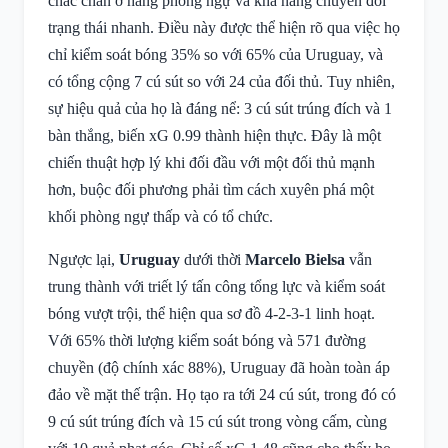
chắc chắn ở hàng phòng ngự và khả năng chuyển đổi
trạng thái nhanh. Điều này được thể hiện rõ qua việc họ
chỉ kiểm soát bóng 35% so với 65% của Uruguay, và
có tổng cộng 7 cú sút so với 24 của đối thủ. Tuy nhiên,
sự hiệu quả của họ là đáng nể: 3 cú sút trúng đích và 1
bàn thắng, biến xG 0.99 thành hiện thực. Đây là một
chiến thuật hợp lý khi đối đầu với một đối thủ mạnh
hơn, buộc đối phương phải tìm cách xuyên phá một
khối phòng ngự thấp và có tổ chức.
Ngược lại,
Uruguay
dưới thời
Marcelo Bielsa
vẫn
trung thành với triết lý tấn công tổng lực và kiểm soát
bóng vượt trội, thể hiện qua sơ đồ 4-2-3-1 linh hoạt.
Với 65% thời lượng kiểm soát bóng và 571 đường
chuyền (độ chính xác 88%), Uruguay đã hoàn toàn áp
đảo về mặt thế trận. Họ tạo ra tới 24 cú sút, trong đó có
9 cú sút trúng đích và 15 cú sút trong vòng cấm, cùng