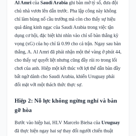
Al Amri
của
Saudi Arabia
ghi bàn mở tỷ số, đưa đội
chủ nhà vươn lên dẫn trước. Pha lập công này không
chỉ làm bùng nổ cầu trường mà còn cho thấy sự hiệu
quả đáng kinh ngạc của Saudi Arabia trong việc tận
dụng cơ hội, đặc biệt khi nhìn vào chỉ số bàn thắng kỳ
vọng (xG) của họ chỉ là 0.99 cho cả trận. Ngay sau bàn
thắng, A. Al Amri đã phải nhận một thẻ vàng ở phút 44,
cho thấy sự quyết liệt nhưng cũng đầy rủi ro trong lối
chơi của anh. Hiệp một kết thúc với lợi thế dẫn bàn đầy
bất ngờ dành cho Saudi Arabia, khiến Uruguay phải
đối mặt với một thách thức thực sự.
Hiệp 2: Nỗ lực không ngừng nghỉ và bàn
gỡ hòa
Bước vào hiệp hai, HLV Marcelo Bielsa của
Uruguay
đã thực hiện ngay hai sự thay đổi người chiến thuật