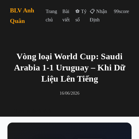
BLV Anh
Trang
Bài
⚽ Tỷ
📋 Nhận
99score
chủ
viết
số
Định
Quân
Vòng loại World Cup: Saudi
Arabia 1-1 Uruguay – Khi Dữ
Liệu Lên Tiếng
16/06/2026
← Quay lại danh sách