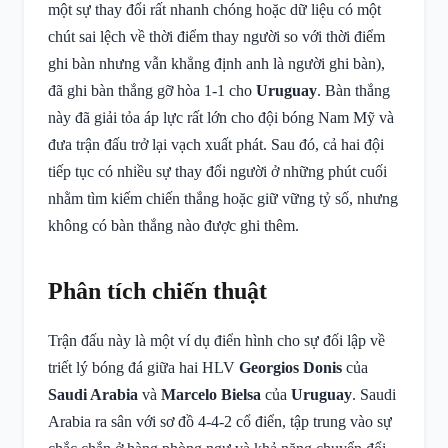
một sự thay đổi rất nhanh chóng hoặc dữ liệu có một
chút sai lệch về thời điểm thay người so với thời điểm
ghi bàn nhưng vẫn khẳng định anh là người ghi bàn),
đã ghi bàn thắng gỡ hòa 1-1 cho
Uruguay
. Bàn thắng
này đã giải tỏa áp lực rất lớn cho đội bóng Nam Mỹ và
đưa trận đấu trở lại vạch xuất phát. Sau đó, cả hai đội
tiếp tục có nhiều sự thay đổi người ở những phút cuối
nhằm tìm kiếm chiến thắng hoặc giữ vững tỷ số, nhưng
không có bàn thắng nào được ghi thêm.
Phân tích chiến thuật
Trận đấu này là một ví dụ điển hình cho sự đối lập về
triết lý bóng đá giữa hai HLV
Georgios Donis
của
Saudi Arabia
và
Marcelo Bielsa
của
Uruguay
. Saudi
Arabia ra sân với sơ đồ 4-4-2 cổ điển, tập trung vào sự