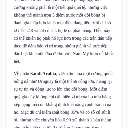
cường không phải là một kết quả quá tệ, nhưng việc
không thể giành trọn 3 điểm trước một đội bóng bị
đánh giá thấp hơn lại là một điều đáng tiếc. Với chỉ số
xG là 1.48 và 24 cú sút, họ lẽ ra phải thắng. Điều này
có thể khiến họ phải nỗ lực hơn trong các trận đấu tiếp
theo để đảm bảo vị trí trong nhóm giành vé trực tiếp,
đặc biệt khi cuộc đua ở khu vực Nam Mỹ luôn rất khốc
liệt.
Về phần
Saudi Arabia
, việc cầm hòa một cường quốc
bóng đá như Uruguay là một thành công lớn, mang lại
sự tự tin và động lực to lớn cho đội bóng. Một điểm
quý giá này không chỉ cải thiện vị trí của họ trên bảng
xếp hạng mà còn khẳng định khả năng cạnh tranh của
họ. Mặc dù chỉ kiểm soát bóng 35% và có số cú sút ít
ỏi, nhưng việc chuyển hóa 0.99 xG thành 1 bàn thắng
cho thấy hiệu quả tối đa. Kết quả này giúp Saudi