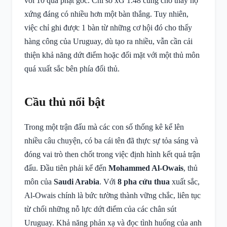
với 10 quả phạt góc. Chỉ số xG 1.48 cũng cho thấy họ
xứng đáng có nhiều hơn một bàn thắng. Tuy nhiên,
việc chỉ ghi được 1 bàn từ những cơ hội đó cho thấy
hàng công của Uruguay, dù tạo ra nhiều, vẫn cần cải
thiện khả năng dứt điểm hoặc đối mặt với một thủ môn
quá xuất sắc bên phía đối thủ.
Cầu thủ nổi bật
Trong một trận đấu mà các con số thống kê kể lên
nhiều câu chuyện, có ba cái tên đã thực sự tỏa sáng và
đóng vai trò then chốt trong việc định hình kết quả trận
đấu. Đầu tiên phải kể đến
Mohammed Al-Owais
, thủ
môn của
Saudi Arabia
. Với
8 pha cứu thua
xuất sắc,
Al-Owais chính là bức tường thành vững chắc, liên tục
từ chối những nỗ lực dứt điểm của các chân sút
Uruguay. Khả năng phản xạ và đọc tình huống của anh