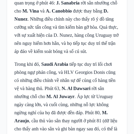
quan trọng ở phút 46:
J. Sanabria
rời sân nhường chỗ
cho
M. Vina
và
A. Canobbio
được thay bằng
D.
Nunez
. Những điều chỉnh này cho thấy rõ ý đồ tăng
cường sức tấn công và tìm kiếm bàn gỡ hòa. Quả thực,
với sự xuất hiện của D. Nunez, hàng công Uruguay trở
nên nguy hiểm hơn hẳn, và họ tiếp tục duy trì thế trận
áp đảo về kiểm soát bóng và số cú sút.
Trong khi đó,
Saudi Arabia
tiếp tục duy trì lối chơi
phòng ngự phản công, và HLV Georgios Donis cũng
có những điều chỉnh về nhân sự để củng cố hàng tiền
vệ và hàng thủ. Phút 63,
N. Al Dawsari
rời sân
nhường chỗ cho
M. Al Juwayr
. Áp lực từ Uruguay
ngày càng lớn, và cuối cùng, những nỗ lực không
ngừng nghỉ của họ đã được đền đáp. Phút 80,
M.
Araujo
, cầu thủ vào sân thay người ở phút 81 (dữ liệu
cho thấy anh vào sân và ghi bàn ngay sau đó, có thể là