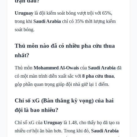
trận đấu?
Uruguay
là đội kiểm soát bóng vượt trội với 65%,
trong khi
Saudi Arabia
chỉ có 35% thời lượng kiểm
soát bóng.
Thủ môn nào đã có nhiều pha cứu thua
nhất?
Thủ môn
Mohammed Al-Owais
của
Saudi Arabia
đã
có một màn trình diễn xuất sắc với
8 pha cứu thua
,
góp phần quan trọng giúp đội nhà giữ lại 1 điểm.
Chỉ số xG (Bàn thắng kỳ vọng) của hai
đội là bao nhiêu?
Chỉ số xG của
Uruguay
là 1.48, cho thấy họ đã tạo ra
nhiều cơ hội ăn bàn hơn. Trong khi đó,
Saudi Arabia