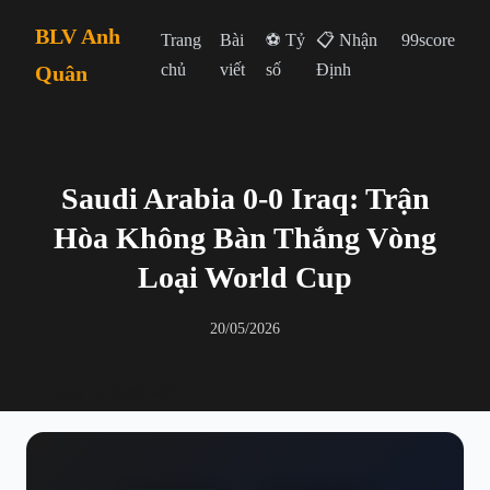
BLV Anh
Trang
Bài
⚽ Tỷ
📋 Nhận
99score
chủ
viết
số
Định
Quân
Saudi Arabia 0-0 Iraq: Trận
Hòa Không Bàn Thắng Vòng
Loại World Cup
20/05/2026
← Quay lại danh sách