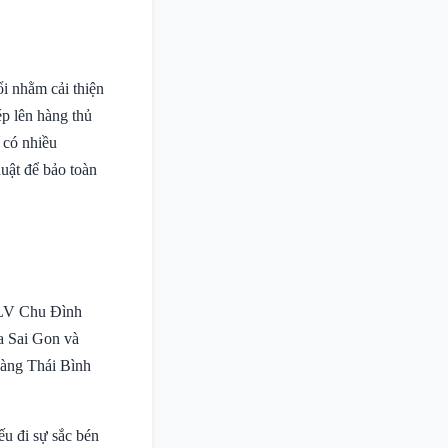
i nhằm cải thiện
p lên hàng thủ
 có nhiều
uật để bảo toàn
 HLV Chu Đình
ủa Sai Gon và
oàng Thái Bình
ếu đi sự sắc bén