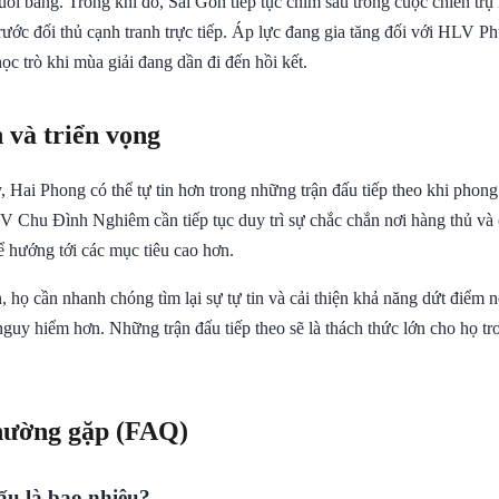
ối bảng. Trong khi đó, Sai Gon tiếp tục chìm sâu trong cuộc chiến tr
trước đối thủ cạnh tranh trực tiếp. Áp lực đang gia tăng đối với HLV 
c trò khi mùa giải đang dần đi đến hồi kết.
 và triển vọng
, Hai Phong có thể tự tin hơn trong những trận đấu tiếp theo khi phon
V Chu Đình Nghiêm cần tiếp tục duy trì sự chắc chắn nơi hàng thủ và 
ể hướng tới các mục tiêu cao hơn.
, họ cần nhanh chóng tìm lại sự tự tin và cải thiện khả năng dứt điểm
 nguy hiểm hơn. Những trận đấu tiếp theo sẽ là thách thức lớn cho họ t
hường gặp (FAQ)
ấu là bao nhiêu?