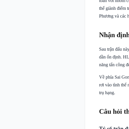
toàn với nhóm cu
thể giành điểm 
Phương và các họ
Nhận định
Sau trận đấu này
dần ổn định. HL
năng tấn công đ
Về phía Sai Gon
rơi vào tình thế
trụ hạng.
Câu hỏi t
Tỷ số trận đ