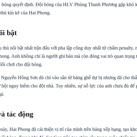
a bóng quyết định. Đội bóng của HLV Phùng Thanh Phương gặp khó k
thủ kín kẽ của Hai Phong.
ổi bật
 thủ nổi bật nhất trận đấu với pha lập công duy nhất từ chấm penalty,
hong. Anh không chỉ là người ghi bàn mà còn đóng vai trò quan trọng t
 lối chơi cho đội bóng.
 Nguyễn Hồng Sơn dù chỉ vào sân từ băng ghế dự bị nhưng đã cho thấ
cơ hội nguy hiểm cho đội nhà. Tuy nhiên, sự nỗ lực của anh chưa đủ để
ại.
và tác động
này, Hai Phong đã cải thiện vị trí của mình trên bảng xếp hạng, tạo kh