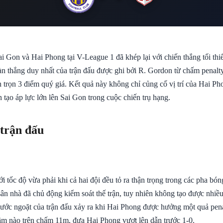
i Gon và Hai Phong tại V-League 1 đã khép lại với chiến thắng tối thi
àn thắng duy nhất của trận đấu được ghi bởi R. Gordon từ chấm penalty
 trọn 3 điểm quý giá. Kết quả này không chỉ củng cố vị trí của Hai Ph
tạo áp lực lớn lên Sai Gon trong cuộc chiến trụ hạng.
 trận đấu
ới tốc độ vừa phải khi cả hai đội đều tỏ ra thận trọng trong các pha bó
sân nhà đã chủ động kiểm soát thế trận, tuy nhiên không tạo được nhiề
bước ngoặt của trận đấu xảy ra khi Hai Phong được hưởng một quả pen
ầm nào trên chấm 11m, đưa Hai Phong vượt lên dẫn trước 1-0.