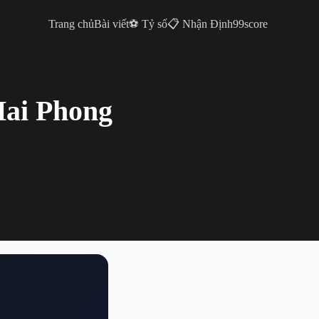
Trang chủ
Bài viết
⚽ Tỷ số
📋 Nhận Định
99score
Hai Phong