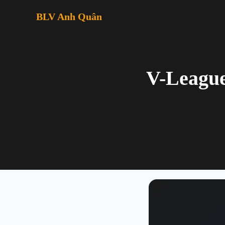
BLV Anh Quân
V-League
← Quay lại danh sách