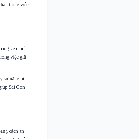
hăn trong việc
 mang về chiến
rong việc giữ
y sự năng nổ,
 giúp Sai Gon
oảng cách an