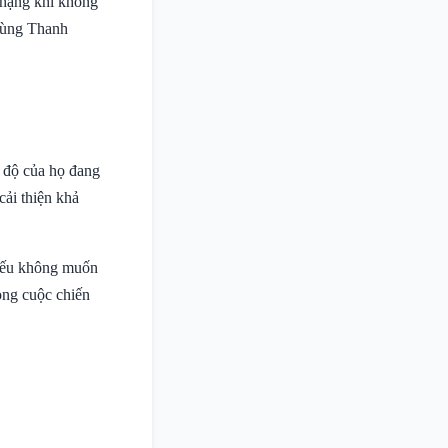
ụ hạng khi không
Phùng Thanh
g độ của họ đang
cải thiện khả
 nếu không muốn
rong cuộc chiến