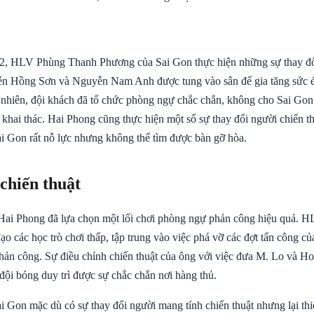
2, HLV Phùng Thanh Phương của Sai Gon thực hiện những sự thay đổ
ễn Hồng Sơn và Nguyễn Nam Anh được tung vào sân để gia tăng sức é
nhiên, đội khách đã tổ chức phòng ngự chắc chắn, không cho Sai Gon
khai thác. Hai Phong cũng thực hiện một số sự thay đổi người chiến th
ai Gon rất nỗ lực nhưng không thể tìm được bàn gỡ hòa.
 chiến thuật
 Hai Phong đã lựa chọn một lối chơi phòng ngự phản công hiệu quả.
o các học trò chơi thấp, tập trung vào việc phá vỡ các đợt tấn công c
phản công. Sự điều chỉnh chiến thuật của ông với việc đưa M. Lo và H
đội bóng duy trì được sự chắc chắn nơi hàng thủ.
i Gon mặc dù có sự thay đổi người mang tính chiến thuật nhưng lại thi