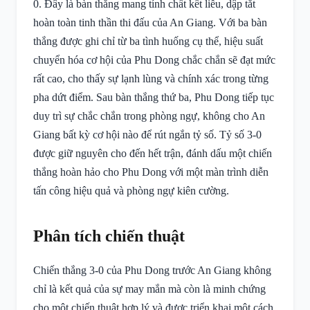
0. Đây là bàn thắng mang tính chất kết liễu, dập tắt
hoàn toàn tinh thần thi đấu của An Giang. Với ba bàn
thắng được ghi chỉ từ ba tình huống cụ thể, hiệu suất
chuyển hóa cơ hội của Phu Dong chắc chắn sẽ đạt mức
rất cao, cho thấy sự lạnh lùng và chính xác trong từng
pha dứt điểm. Sau bàn thắng thứ ba, Phu Dong tiếp tục
duy trì sự chắc chắn trong phòng ngự, không cho An
Giang bất kỳ cơ hội nào để rút ngắn tỷ số. Tỷ số 3-0
được giữ nguyên cho đến hết trận, đánh dấu một chiến
thắng hoàn hảo cho Phu Dong với một màn trình diễn
tấn công hiệu quả và phòng ngự kiên cường.
Phân tích chiến thuật
Chiến thắng 3-0 của Phu Dong trước An Giang không
chỉ là kết quả của sự may mắn mà còn là minh chứng
cho một chiến thuật hợp lý và được triển khai một cách