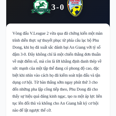
3-0
Vòng đấu V.League 2 vừa qua đã chứng kiến một màn
trình diễn thực sự thuyết phục từ phía câu lạc bộ Phu
Dong, khi họ đã xuất sắc đánh bại An Giang với tỷ số
đậm 3-0. Đây không chỉ là một chiến thắng đơn thuần
về mặt điểm số, mà còn là lời khẳng định đanh thép về
sức mạnh của một tập thể đang có phong độ cao, đặc
biệt khi nhìn vào cách họ đã kiểm soát trận đấu và tận
dụng cơ hội. Từ bàn thắng sớm ngay phút thứ 3 cho
đến những pha lập công tiếp theo, Phu Dong đã cho
thấy sự hiệu quả đáng kinh ngạc, tạo ra một áp lực liên
tục lên đối thủ và không cho An Giang bất kỳ cơ hội
nào để lật ngược thế cờ.