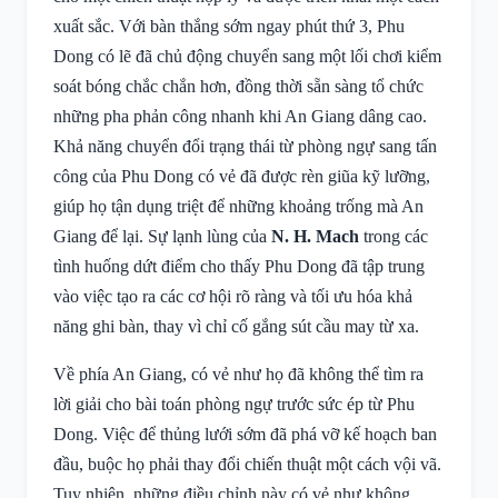
xuất sắc. Với bàn thắng sớm ngay phút thứ 3, Phu
Dong có lẽ đã chủ động chuyển sang một lối chơi kiểm
soát bóng chắc chắn hơn, đồng thời sẵn sàng tổ chức
những pha phản công nhanh khi An Giang dâng cao.
Khả năng chuyển đổi trạng thái từ phòng ngự sang tấn
công của Phu Dong có vẻ đã được rèn giũa kỹ lưỡng,
giúp họ tận dụng triệt để những khoảng trống mà An
Giang để lại. Sự lạnh lùng của
N. H. Mach
trong các
tình huống dứt điểm cho thấy Phu Dong đã tập trung
vào việc tạo ra các cơ hội rõ ràng và tối ưu hóa khả
năng ghi bàn, thay vì chỉ cố gắng sút cầu may từ xa.
Về phía An Giang, có vẻ như họ đã không thể tìm ra
lời giải cho bài toán phòng ngự trước sức ép từ Phu
Dong. Việc để thủng lưới sớm đã phá vỡ kế hoạch ban
đầu, buộc họ phải thay đổi chiến thuật một cách vội vã.
Tuy nhiên, những điều chỉnh này có vẻ như không