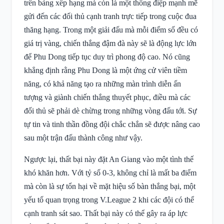
trên bảng xếp hạng mà còn là một thông điệp mạnh mẽ
gửi đến các đối thủ cạnh tranh trực tiếp trong cuộc đua
thăng hạng. Trong một giải đấu mà mỗi điểm số đều có
giá trị vàng, chiến thắng đậm đà này sẽ là động lực lớn
để Phu Dong tiếp tục duy trì phong độ cao. Nó cũng
khẳng định rằng Phu Dong là một ứng cử viên tiềm
năng, có khả năng tạo ra những màn trình diễn ấn
tượng và giành chiến thắng thuyết phục, điều mà các
đối thủ sẽ phải dè chừng trong những vòng đấu tới. Sự
tự tin và tinh thần đồng đội chắc chắn sẽ được nâng cao
sau một trận đấu thành công như vậy.
Ngược lại, thất bại này đặt An Giang vào một tình thế
khó khăn hơn. Với tỷ số 0-3, không chỉ là mất ba điểm
mà còn là sự tổn hại về mặt hiệu số bàn thắng bại, một
yếu tố quan trọng trong V.League 2 khi các đội có thể
cạnh tranh sát sao. Thất bại này có thể gây ra áp lực