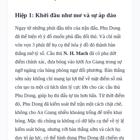
Hiệp 1: Khởi đầu như mơ và sự áp đảo
Ngay từ những phút đầu tiên của trận đấu, Phu Dong
đã thể hiện rõ ý đồ muốn phủ đầu đối thủ. Và chỉ mất
vỏn vẹn 3 phút để họ cụ thể hóa ý đồ đó thành bàn
thắng mở tỷ số. Cầu thủ
N. H. Mach
đã có pha dứt
điểm chính xác, đưa bóng vào lưới An Giang trong sự
ngỡ ngàng của hàng phòng ngự đối phương. Bàn thắng
sớm này không chỉ mang lại lợi thế về mặt điểm số mà
còn tạo ra một cú hích tâm lý cực lớn cho các cầu thủ
Phu Dong, giúp họ thi đấu tự tin hơn hẳn. Từ thời điểm
đó, Phu Dong đã kiểm soát thế trận một cách chặt chẽ,
không cho An Giang nhiều khoảng trống để triển khai
bóng. Mặc dù chúng ta không có dữ liệu cụ thể về tỷ lệ
kiểm soát bóng, nhưng với bàn thắng sớm và cách họ
duy trì áp lực, có thể hình dung Phu Dong đã chiếm ưu