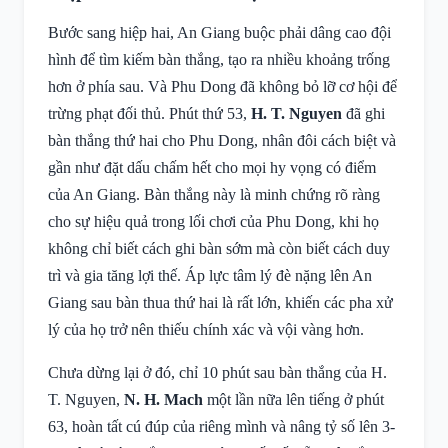
Bước sang hiệp hai, An Giang buộc phải dâng cao đội
hình để tìm kiếm bàn thắng, tạo ra nhiều khoảng trống
hơn ở phía sau. Và Phu Dong đã không bỏ lỡ cơ hội để
trừng phạt đối thủ. Phút thứ 53,
H. T. Nguyen
đã ghi
bàn thắng thứ hai cho Phu Dong, nhân đôi cách biệt và
gần như đặt dấu chấm hết cho mọi hy vọng có điểm
của An Giang. Bàn thắng này là minh chứng rõ ràng
cho sự hiệu quả trong lối chơi của Phu Dong, khi họ
không chỉ biết cách ghi bàn sớm mà còn biết cách duy
trì và gia tăng lợi thế. Áp lực tâm lý đè nặng lên An
Giang sau bàn thua thứ hai là rất lớn, khiến các pha xử
lý của họ trở nên thiếu chính xác và vội vàng hơn.
Chưa dừng lại ở đó, chỉ 10 phút sau bàn thắng của H.
T. Nguyen,
N. H. Mach
một lần nữa lên tiếng ở phút
63, hoàn tất cú đúp của riêng mình và nâng tỷ số lên 3-