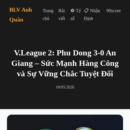
BLV Anh
Trang
Bài
⚽ Tỷ
📋 Nhận
99score
chủ
viết
số
Định
Quân
V.League 2: Phu Dong 3-0 An
Giang – Sức Mạnh Hàng Công
và Sự Vững Chắc Tuyệt Đối
18/05/2026
← Quay lại danh sách