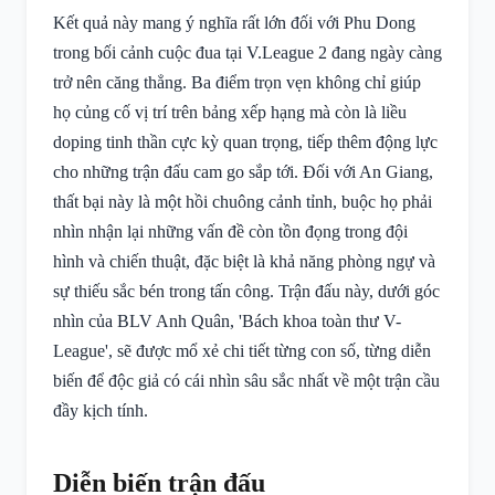
Kết quả này mang ý nghĩa rất lớn đối với Phu Dong
trong bối cảnh cuộc đua tại V.League 2 đang ngày càng
trở nên căng thẳng. Ba điểm trọn vẹn không chỉ giúp
họ củng cố vị trí trên bảng xếp hạng mà còn là liều
doping tinh thần cực kỳ quan trọng, tiếp thêm động lực
cho những trận đấu cam go sắp tới. Đối với An Giang,
thất bại này là một hồi chuông cảnh tỉnh, buộc họ phải
nhìn nhận lại những vấn đề còn tồn đọng trong đội
hình và chiến thuật, đặc biệt là khả năng phòng ngự và
sự thiếu sắc bén trong tấn công. Trận đấu này, dưới góc
nhìn của BLV Anh Quân, 'Bách khoa toàn thư V-
League', sẽ được mổ xẻ chi tiết từng con số, từng diễn
biến để độc giả có cái nhìn sâu sắc nhất về một trận cầu
đầy kịch tính.
Diễn biến trận đấu