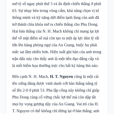
mở tỷ số ngay phút thứ 3 và ấn định chiến thắng ở phút
63. Sự nhạy bén trong vòng cấm, khả năng chọn vị trí
thông minh và kỹ năng dứt điểm lạnh lùng của anh đã
trở thành chìa khóa mở ra chiến thắng cho Phu Dong.
Hai bàn thắng của N. H. Mach không chỉ mang lại lợi
thế về mặt điểm số mà còn tạo ra một áp lực tâm lý rất
lớn lên hàng phòng ngự của An Giang, buộc họ phải
mắc sai lầm nhiều hơn. Hiệu suất ghi bàn của anh trong
trận đấu này cho thấy anh là một tiền đạo đẳng cấp và
là mối hiểm họa thường trực cho bất kỳ hàng thủ nào.
Bên cạnh N. H. Mach,
H. T. Nguyen
cũng là một cái
tên xứng đáng được vinh danh với bàn thắng nâng tỷ
số lên 2-0 ở phút 53. Pha lập công này không chỉ giúp
Phu Dong củng cố vững chắc lợi thế mà còn dập tắt
mọi hy vọng gượng dậy của An Giang. Vai trò của H.
T. Nguyen có thể không chỉ dừng lại ở bàn thắng; anh