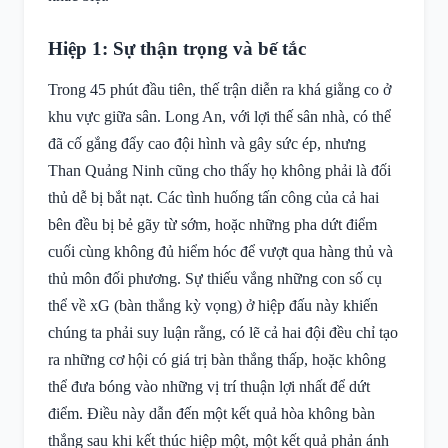
Hiệp 1: Sự thận trọng và bế tắc
Trong 45 phút đầu tiên, thế trận diễn ra khá giằng co ở
khu vực giữa sân. Long An, với lợi thế sân nhà, có thể
đã cố gắng đẩy cao đội hình và gây sức ép, nhưng
Than Quảng Ninh cũng cho thấy họ không phải là đối
thủ dễ bị bắt nạt. Các tình huống tấn công của cả hai
bên đều bị bẻ gãy từ sớm, hoặc những pha dứt điểm
cuối cùng không đủ hiểm hóc để vượt qua hàng thủ và
thủ môn đối phương. Sự thiếu vắng những con số cụ
thể về xG (bàn thắng kỳ vọng) ở hiệp đấu này khiến
chúng ta phải suy luận rằng, có lẽ cả hai đội đều chỉ tạo
ra những cơ hội có giá trị bàn thắng thấp, hoặc không
thể đưa bóng vào những vị trí thuận lợi nhất để dứt
điểm. Điều này dẫn đến một kết quả hòa không bàn
thắng sau khi kết thúc hiệp một, một kết quả phản ánh