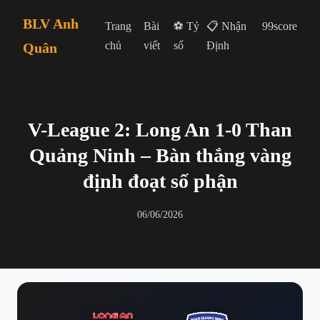
BLV Anh
Trang
Bài
⚽ Tỷ
📋 Nhận
99score
chủ
viết
số
Định
Quân
V-League 2: Long An 1-0 Than
Quảng Ninh – Bàn thắng vàng
định đoạt số phận
06/06/2026
← Quay lại danh sách