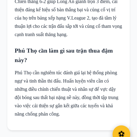
Chiến thắng 6-2 giúp Long An giành trọn 3 điểm, cải
thiện đáng kể hiệu số bàn thắng bại và củng cố vị trí
của họ trên bảng xếp hạng V.League 2, tạo đà tâm lý
thuận lợi cho các trận đấu sắp tới và củng cố tham vọng
cạnh tranh suất thăng hạng.
Phú Thọ cần làm gì sau trận thua đậm
này?
Phú Thọ cần nghiêm túc đánh giá lại hệ thống phòng
ngự và tinh thần thi đấu. Huấn luyện viên cần có
những điều chỉnh chiến thuật và nhân sự để vực dậy
đội bóng sau thất bại nặng nề này, đồng thời tập trung
vào việc cải thiện sự gắn kết giữa các tuyến và khả
năng chống phản công.
⚽