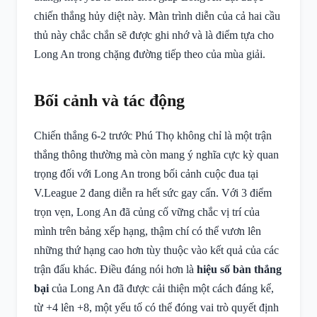
chiến thắng hủy diệt này. Màn trình diễn của cả hai cầu
thủ này chắc chắn sẽ được ghi nhớ và là điểm tựa cho
Long An trong chặng đường tiếp theo của mùa giải.
Bối cảnh và tác động
Chiến thắng 6-2 trước Phú Thọ không chỉ là một trận
thắng thông thường mà còn mang ý nghĩa cực kỳ quan
trọng đối với Long An trong bối cảnh cuộc đua tại
V.League 2 đang diễn ra hết sức gay cấn. Với 3 điểm
trọn vẹn, Long An đã củng cố vững chắc vị trí của
mình trên bảng xếp hạng, thậm chí có thể vươn lên
những thứ hạng cao hơn tùy thuộc vào kết quả của các
trận đấu khác. Điều đáng nói hơn là
hiệu số bàn thắng
bại
của Long An đã được cải thiện một cách đáng kể,
từ +4 lên +8, một yếu tố có thể đóng vai trò quyết định