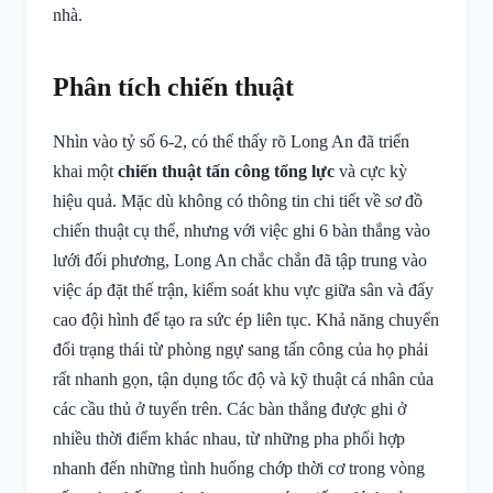
nhà.
Phân tích chiến thuật
Nhìn vào tỷ số 6-2, có thể thấy rõ Long An đã triển
khai một
chiến thuật tấn công tổng lực
và cực kỳ
hiệu quả. Mặc dù không có thông tin chi tiết về sơ đồ
chiến thuật cụ thể, nhưng với việc ghi 6 bàn thắng vào
lưới đối phương, Long An chắc chắn đã tập trung vào
việc áp đặt thế trận, kiểm soát khu vực giữa sân và đẩy
cao đội hình để tạo ra sức ép liên tục. Khả năng chuyển
đổi trạng thái từ phòng ngự sang tấn công của họ phải
rất nhanh gọn, tận dụng tốc độ và kỹ thuật cá nhân của
các cầu thủ ở tuyến trên. Các bàn thắng được ghi ở
nhiều thời điểm khác nhau, từ những pha phối hợp
nhanh đến những tình huống chớp thời cơ trong vòng