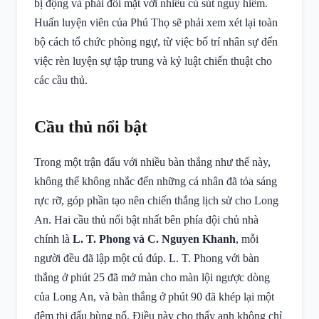
bị động và phải đối mặt với nhiều cú sút nguy hiểm.
Huấn luyện viên của Phú Thọ sẽ phải xem xét lại toàn
bộ cách tổ chức phòng ngự, từ việc bố trí nhân sự đến
việc rèn luyện sự tập trung và kỷ luật chiến thuật cho
các cầu thủ.
Cầu thủ nổi bật
Trong một trận đấu với nhiều bàn thắng như thế này,
không thể không nhắc đến những cá nhân đã tỏa sáng
rực rỡ, góp phần tạo nên chiến thắng lịch sử cho Long
An. Hai cầu thủ nổi bật nhất bên phía đội chủ nhà
chính là
L. T. Phong và C. Nguyen Khanh
, mỗi
người đều đã lập một cú đúp. L. T. Phong với bàn
thắng ở phút 25 đã mở màn cho màn lội ngược dòng
của Long An, và bàn thắng ở phút 90 đã khép lại một
đêm thi đấu bùng nổ. Điều này cho thấy anh không chỉ