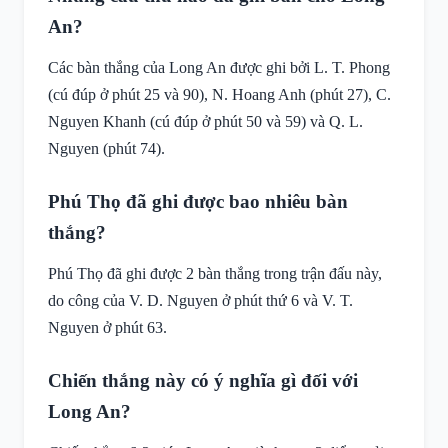
An?
Các bàn thắng của Long An được ghi bởi L. T. Phong
(cú đúp ở phút 25 và 90), N. Hoang Anh (phút 27), C.
Nguyen Khanh (cú đúp ở phút 50 và 59) và Q. L.
Nguyen (phút 74).
Phú Thọ đã ghi được bao nhiêu bàn
thắng?
Phú Thọ đã ghi được 2 bàn thắng trong trận đấu này,
do công của V. D. Nguyen ở phút thứ 6 và V. T.
Nguyen ở phút 63.
Chiến thắng này có ý nghĩa gì đối với
Long An?