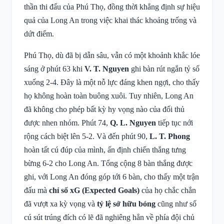
thần thi đấu của Phú Thọ, đồng thời khẳng định sự hiệu
quả của Long An trong việc khai thác khoảng trống và
dứt điểm.
Phú Thọ, dù đã bị dẫn sâu, vẫn có một khoảnh khắc lóe
sáng ở phút 63 khi
V. T. Nguyen
ghi bàn rút ngắn tỷ số
xuống 2-4. Đây là một nỗ lực đáng khen ngợi, cho thấy
họ không hoàn toàn buông xuôi. Tuy nhiên, Long An
đã không cho phép bất kỳ hy vọng nào của đối thủ
được nhen nhóm. Phút 74,
Q. L. Nguyen
tiếp tục nới
rộng cách biệt lên 5-2. Và đến phút 90,
L. T. Phong
hoàn tất cú đúp của mình, ấn định chiến thắng tưng
bừng 6-2 cho Long An. Tổng cộng 8 bàn thắng được
ghi, với Long An đóng góp tới 6 bàn, cho thấy một trận
đấu mà
chỉ số xG (Expected Goals)
của họ chắc chắn
đã vượt xa kỳ vọng và
tỷ lệ sở hữu bóng
cũng như số
cú sút trúng đích có lẽ đã nghiêng hẳn về phía đội chủ