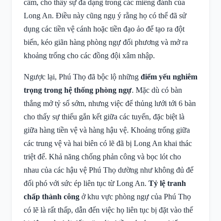
cấm, cho thấy sự đa dạng trong các miếng đánh của
Long An. Điều này cũng ngụ ý rằng họ có thể đã sử
dụng các tiền vệ cánh hoặc tiền đạo ảo để tạo ra đột
biến, kéo giãn hàng phòng ngự đối phương và mở ra
khoảng trống cho các đồng đội xâm nhập.
Ngược lại, Phú Thọ đã bộc lộ những
điểm yếu nghiêm
trọng trong hệ thống phòng ngự
. Mặc dù có bàn
thắng mở tỷ số sớm, nhưng việc để thủng lưới tới 6 bàn
cho thấy sự thiếu gắn kết giữa các tuyến, đặc biệt là
giữa hàng tiền vệ và hàng hậu vệ. Khoảng trống giữa
các trung vệ và hai biên có lẽ đã bị Long An khai thác
triệt để. Khả năng chống phản công và bọc lót cho
nhau của các hậu vệ Phú Thọ dường như không đủ để
đối phó với sức ép liên tục từ Long An.
Tỷ lệ tranh
chấp thành công
ở khu vực phòng ngự của Phú Thọ
có lẽ là rất thấp, dẫn đến việc họ liên tục bị đặt vào thế