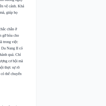
iền vệ cánh. Khả
 mà, giúp họ
chắc chắn ở
àn gỡ hòa cho
à trong việc
a Da Nang II có
thành quả. Chỉ
lượng cơ hội mà
ội thực sự rõ
g có thể chuyển