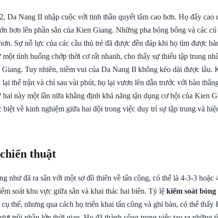
2, Da Nang II nhập cuộc với tinh thần quyết tâm cao hơn. Họ đẩy cao đ
lớn hơn lên phần sân của Kien Giang. Những pha bóng bổng và các cú 
 hơn. Sự nỗ lực của các cầu thủ trẻ đã được đền đáp khi họ tìm được b
 một tình huống chớp thời cơ rất nhanh, cho thấy sự thiếu tập trung nhấ
Giang. Tuy nhiên, niềm vui của Da Nang II không kéo dài được lâu. 
lại thế trận và chỉ sau vài phút, họ lại vươn lên dẫn trước với bàn thắng
ứ hai này một lần nữa khẳng định khả năng tận dụng cơ hội của Kien G
 biệt về kinh nghiệm giữa hai đội trong việc duy trì sự tập trung và hi
 chiến thuật
 như đã ra sân với một sơ đồ thiên về tấn công, có thể là 4-3-3 hoặc 4
iểm soát khu vực giữa sân và khai thác hai biên. Tỷ lệ
kiểm soát bóng
 cụ thể, nhưng qua cách họ triển khai tấn công và ghi bàn, có thể thấy
 vượt trội phần lớn thời gian. Họ đã thành công trong việc tạo ra những