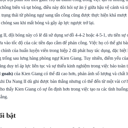
chồng biên và tạt bóng, điều này đòi hỏi sự ăn ý giữa hậu vệ cánh và t
 trạng thái từ phòng ngự sang tấn công cũng được thực hiện khá mượt
chóng sau khi mất bóng và gây áp lực ngược trở lại.
II, đội bóng này có lẽ đã sử dụng sơ đồ 4-4-2 hoặc 4-5-1, ưu tiên sự 
ựa vào tốc độ của các tiền đạo cắm để phản công. Việc họ có thể ghi b
chỉnh của huấn luyện viên trong hiệp 2 đã phát huy tác dụng, đặc biệt l
g trống sau lưng hàng phòng ngự Kien Giang. Tuy nhiên, điểm yếu củ
ng duy trì áp lực liên tục và sự thiếu kinh nghiệm trong việc bảo toàn 
 goals)
của Kien Giang có thể đã cao hơn, phản ánh số lượng và chất 
 khi Da Nang II dù ghi được bàn thắng nhưng có thể đến từ một vài cơ h
ho thấy Kien Giang có sự ổn định hơn trong việc tạo ra các tình huốn
hắng.
ổi bật