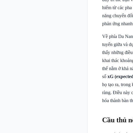
hiểm từ các pha 
năng chuyển đổi
phản ứng nhanh 
Về phía Da Nang 
tuyến giữa và d
thấy những điều 
khai thác khoản
thể nằm ở khả nă
số
xG (expected
họ tạo ra, trong
ràng. Điều này c
hóa thành bàn t
Cầu thủ n