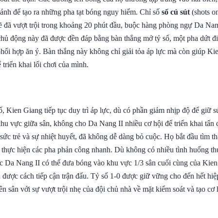
 cánh để tạo ra những pha tạt bóng nguy hiểm. Chỉ số
số cú sút
(shots on
ẽ đã vượt trội trong khoảng 20 phút đầu, buộc hàng phòng ngự Da Nan
 chủ động này đã được đền đáp bằng bàn thắng mở tỷ số, một pha dứt đ
phối hợp ăn ý. Bàn thắng này không chỉ giải tỏa áp lực mà còn giúp Ki
 triển khai lối chơi của mình.
, Kien Giang tiếp tục duy trì áp lực, dù có phần giảm nhịp độ để giữ 
khu vực giữa sân, không cho Da Nang II nhiều cơ hội để triển khai tấn
sức trẻ và sự nhiệt huyết, đã không dễ dàng bỏ cuộc. Họ bắt đầu tìm 
 thực hiện các pha phản công nhanh. Dù không có nhiều tình huống t
c Da Nang II có thể đưa bóng vào khu vực 1/3 sân cuối cùng của Kien
 được cách tiếp cận trận đấu. Tỷ số 1-0 được giữ vững cho đến hết hiệ
ên sân với sự vượt trội nhẹ của đội chủ nhà về mặt kiểm soát và tạo cơ 