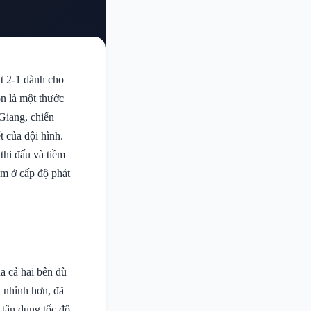
út 2-1 dành cho
n là một thước
 Giang, chiến
t của đội hình.
thi đấu và tiềm
am ở cấp độ phát
a cả hai bên dù
u nhỉnh hơn, đã
 tận dụng tốc độ