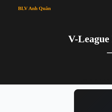
BLV Anh Quân
V-League 
← Quay lại danh sách