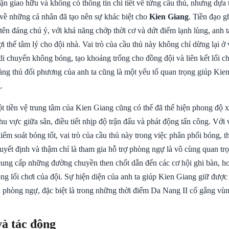
ận giao hữu và không có thông tin chi tiết về từng cầu thủ, nhưng dựa t
 về những cá nhân đã tạo nên sự khác biệt cho
Kien Giang
. Tiền đạo g
 tên đáng chú ý, với khả năng chớp thời cơ và dứt điểm lạnh lùng, anh 
lợi thế tâm lý cho đội nhà. Vai trò của cầu thủ này không chỉ dừng lại ở
di chuyển không bóng, tạo khoảng trống cho đồng đội và liên kết lối c
àng thủ đối phương của anh ta cũng là một yếu tố quan trọng giúp Kien
.
t tiền vệ trung tâm của Kien Giang cũng có thể đã thể hiện phong độ x
hu vực giữa sân, điều tiết nhịp độ trận đấu và phát động tấn công. Với
iểm soát bóng tốt, vai trò của cầu thủ này trong việc phân phối bóng, t
yết định và thậm chí là tham gia hỗ trợ phòng ngự là vô cùng quan trọ
 cung cấp những đường chuyền then chốt dẫn đến các cơ hội ghi bàn, h
rong lối chơi của đội. Sự hiện diện của anh ta giúp Kien Giang giữ đượ
à phòng ngự, đặc biệt là trong những thời điểm Da Nang II cố gắng vùn
và tác động