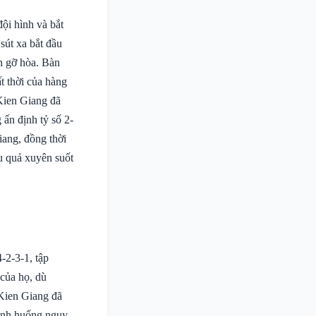
ội hình và bắt
sút xa bắt đầu
àn gỡ hòa. Bàn
t thời của hàng
Kien Giang đã
 ấn định tỷ số 2-
iang, đồng thời
ệu quả xuyên suốt
-2-3-1, tập
của họ, dù
 Kien Giang đã
 tình huống nguy