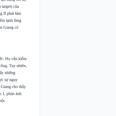
 target) của
g II phải làm
iểm lạnh lùng
en Giang có
sức. Họ vẫn kiểm
 công. Tuy nhiên,
thấy những
hực sự nguy
 Giang cho thấy
p 1, phản ánh
hội.