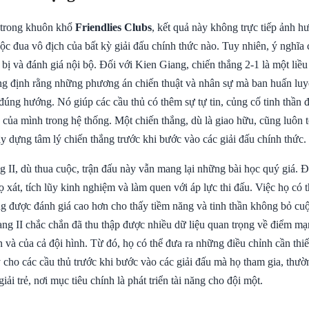
 trong khuôn khổ
Friendlies Clubs
, kết quả này không trực tiếp ảnh 
c đua vô địch của bất kỳ giải đấu chính thức nào. Tuy nhiên, ý nghĩa 
bị và đánh giá nội bộ. Đối với Kien Giang, chiến thắng 2-1 là một liều
ng định rằng những phương án chiến thuật và nhân sự mà ban huấn luy
đúng hướng. Nó giúp các cầu thủ có thêm sự tự tin, củng cố tinh thần 
ò của mình trong hệ thống. Một chiến thắng, dù là giao hữu, cũng luôn t
ây dựng tâm lý chiến thắng trước khi bước vào các giải đấu chính thức.
 II, dù thua cuộc, trận đấu này vẫn mang lại những bài học quý giá. Đ
cọ xát, tích lũy kinh nghiệm và làm quen với áp lực thi đấu. Việc họ có 
ng được đánh giá cao hơn cho thấy tiềm năng và tinh thần không bỏ cu
ng II chắc chắn đã thu thập được nhiều dữ liệu quan trọng về điểm m
 và của cả đội hình. Từ đó, họ có thể đưa ra những điều chỉnh cần thiết
ý cho các cầu thủ trước khi bước vào các giải đấu mà họ tham gia, thườn
iải trẻ, nơi mục tiêu chính là phát triển tài năng cho đội một.