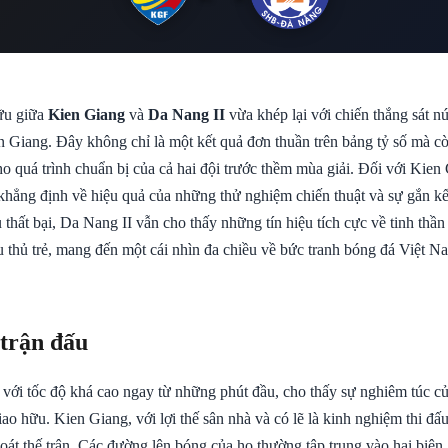
ữu giữa
Kien Giang
và
Da Nang II
vừa khép lại với chiến thắng sát n
n Giang. Đây không chỉ là một kết quả đơn thuần trên bảng tỷ số mà cò
o quá trình chuẩn bị của cả hai đội trước thềm mùa giải. Đối với Kien
 khẳng định về hiệu quả của những thử nghiệm chiến thuật và sự gắn kế
 thất bại, Da Nang II vẫn cho thấy những tín hiệu tích cực về tinh thần 
u thủ trẻ, mang đến một cái nhìn đa chiều về bức tranh bóng đá Việt N
 trận đấu
 với tốc độ khá cao ngay từ những phút đầu, cho thấy sự nghiêm túc củ
giao hữu. Kien Giang, với lợi thế sân nhà và có lẽ là kinh nghiệm thi đấ
át thế trận. Các đường lên bóng của họ thường tập trung vào hai biên,