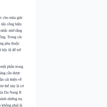
c cho mùa giải
g tấn công hiệu
i nhắc nhở rằng
ông. Trong các
ang phụ thuộc
 bộc lộ để trở
 một phần trong
 sáng cần được
ần cải thiện về
hư thế này là cơ
của Da Nang II
thành những trụ
ọ không phải là