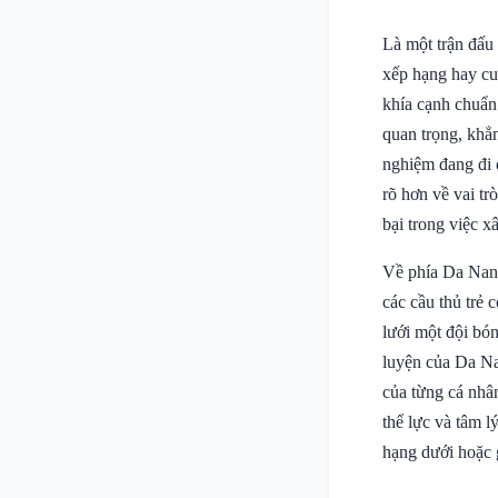
Là một trận đấu
xếp hạng hay cuộ
khía cạnh chuẩn 
quan trọng, khẳ
nghiệm đang đi 
rõ hơn về vai tr
bại trong việc x
Về phía Da Nang
các cầu thủ trẻ 
lưới một đội bó
luyện của Da Na
của từng cá nhân
thể lực và tâm l
hạng dưới hoặc g