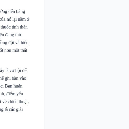
hưởng đến bảng
của nó lại nằm ở
 thuốc tinh thần
ện đang thử
đồng đội và hiểu
ốt hơn một thất
ây là cơ hội để
thể ghi bàn vào
ộc. Ban huấn
ạnh, điểm yếu
 về chiến thuật,
g là các giải