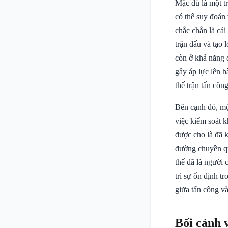
Mặc dù là một tr
có thể suy đoán
chắc chắn là cái
trận đấu và tạo 
còn ở khả năng 
gây áp lực lên h
thế trận tấn công
Bên cạnh đó, mộ
việc kiểm soát k
được cho là đã k
đường chuyền qu
thể đã là người
trì sự ổn định t
giữa tấn công v
Bối cảnh 