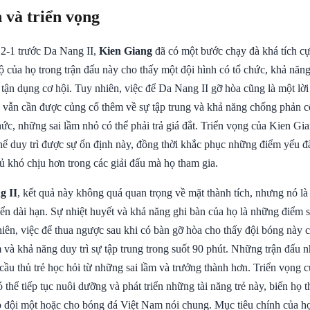
 và triển vọng
 2-1 trước Da Nang II,
Kien Giang
đã có một bước chạy đà khá tích cự
ộ của họ trong trận đấu này cho thấy một đội hình có tổ chức, khả năn
 tận dụng cơ hội. Tuy nhiên, việc để Da Nang II gỡ hòa cũng là một lờ
vẫn cần được củng cố thêm về sự tập trung và khả năng chống phản c
hức, những sai lầm nhỏ có thể phải trả giá đắt. Triển vọng của Kien Gi
hể duy trì được sự ổn định này, đồng thời khắc phục những điểm yếu đã
ủ khó chịu hơn trong các giải đấu mà họ tham gia.
g II
, kết quả này không quá quan trọng về mặt thành tích, nhưng nó là
riển dài hạn. Sự nhiệt huyết và khả năng ghi bàn của họ là những điểm
iên, việc để thua ngược sau khi có bàn gỡ hòa cho thấy đội bóng này c
và khả năng duy trì sự tập trung trong suốt 90 phút. Những trận đấu n
cầu thủ trẻ học hỏi từ những sai lầm và trưởng thành hơn. Triển vọng 
 thể tiếp tục nuôi dưỡng và phát triển những tài năng trẻ này, biến họ 
ho đội một hoặc cho bóng đá Việt Nam nói chung. Mục tiêu chính của h