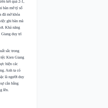
rên kết quả 2-1,
hi bàn mở tỷ số
ta đã mở khóa
 việc ghi bàn mà
hơi. Khả năng
 Giang duy trì
uất sắc trong
 việc Kien Giang
hực hiện các
ng. Anh ta có
oặc là người duy
c sự cân bằng
g lên.