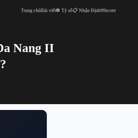
Trang chủ
Bài viết
⚽ Tỷ số
📋 Nhận Định
99score
Da Nang II
?