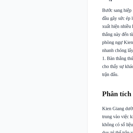
Bước sang hiệp 
đầu gây sức ép 
xuất hiện nhiều
thắng này đến từ
phòng ngự Kien 
nhanh chóng lấy 
1. Bàn thắng th
cho thấy sự khác
trận đấu.
Phân tích
Kien Giang dường
trung vào việc k
không có số liệu
duy trì thế trận