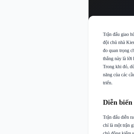
Trận đấu giao h
đội chủ nhà Kie
đo quan trọng ch
thắng này là lời
Trong khi đó, dù
năng của các cầ
triển.
Diễn biến
Trận đấu diễn ra
chỉ là một trận 
chủ động kiểm so