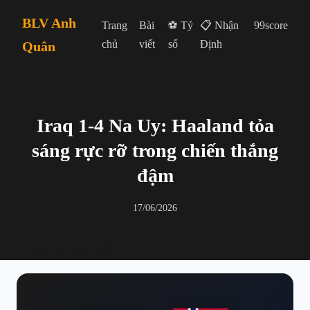
BLV Anh
Trang
Bài
⚽ Tỷ
📋 Nhận
99score
chủ
viết
số
Định
Quân
Iraq 1-4 Na Uy: Haaland tỏa
sáng rực rỡ trong chiến thắng
đậm
17/06/2026
← Quay lại danh sách