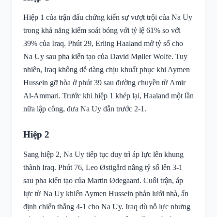
Hiệp 1 của trận đấu chứng kiến sự vượt trội của Na Uy
trong khả năng kiểm soát bóng với tỷ lệ 61% so với
39% của Iraq. Phút 29, Erling Haaland mở tỷ số cho
Na Uy sau pha kiến tạo của David Møller Wolfe. Tuy
nhiên, Iraq không dễ dàng chịu khuất phục khi Aymen
Hussein gỡ hòa ở phút 39 sau đường chuyền từ Amir
Al-Ammari. Trước khi hiệp 1 khép lại, Haaland một lần
nữa lập công, đưa Na Uy dẫn trước 2-1.
Hiệp 2
Sang hiệp 2, Na Uy tiếp tục duy trì áp lực lên khung
thành Iraq. Phút 76, Leo Østigård nâng tỷ số lên 3-1
sau pha kiến tạo của Martin Ødegaard. Cuối trận, áp
lực từ Na Uy khiến Aymen Hussein phản lưới nhà, ấn
định chiến thắng 4-1 cho Na Uy. Iraq dù nỗ lực nhưng