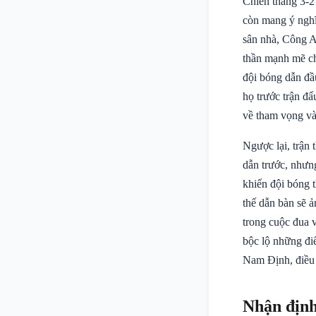
Chiến thắng 3-
còn mang ý nghĩa
sân nhà, Công A
thần mạnh mẽ ch
đội bóng dẫn đầu
họ trước trận đ
về tham vọng và
Ngược lại, trận
dẫn trước, nhưn
khiến đội bóng 
thế dẫn bàn sẽ ả
trong cuộc đua v
bộc lộ những điể
Nam Định, điều 
Nhận định