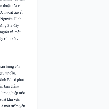
n thuật của cả
ớc ngoặt quyết
. Nguyễn Đình
hắng 3-2 đầy
 người và một
ầy cảm xúc.
uan trọng của
gay từ đầu,
Đình Bắc ở phút
iếm bàn thắng
ỉ trong hiệp một
soát khu vực
t là một điểm yếu