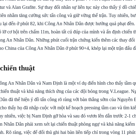
ur và Alan Grafite. Sự thay đổi nhân sự liên tục này cho thấy ý đồ chiế
viên nhằm tăng cường sức tấn công và giữ vững thế trận. Tuy nhiên, bư
ấu lại đến ở phút 82, khi Công An Nhân Dân được hưởng quả phạt đền
 lỡ cơ hội trên chấm 11m, hoàn tất cú đúp của mình và ấn định chiến t
ông An Nhân Dân. Những phút cuối trận chứng kiến thêm các thay đổi
ho China của Công An Nhân Dân ở phút 90+4, khép lại một trận đấu đ
 chiến thuật
ông An Nhân Dân và Nam Định là một ví dụ điển hình cho thấy tầm q
 chiến thuật và khả năng thích ứng của các đội bóng trong V.League. N
n đã thể hiện ý đồ tấn công rõ ràng với bàn thắng sớm của Nguyễn 
 cho thấy họ đã nhập cuộc với một kế hoạch pressing tầm cao và tìm k
y nhiên, việc bị Nam Định gỡ hòa và sau đó vươn lên dẫn trước 2-1 ch
 Nhân Dân phải xem xét lại chiến thuật phòng ngự và khả năng kiểm 
h. Rõ ràng, việc để đối thủ ghi hai bàn liên tiếp chỉ trong vòng 11 phú