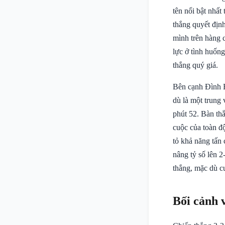
tên nổi bật nhất
thắng quyết định
mình trên hàng c
lực ở tình huốn
thắng quý giá.
Bên cạnh Đình 
dù là một trung 
phút 52. Bàn thắ
cuộc của toàn đ
tỏ khả năng tấn
nâng tỷ số lên 2
thắng, mặc dù c
Bối cảnh 