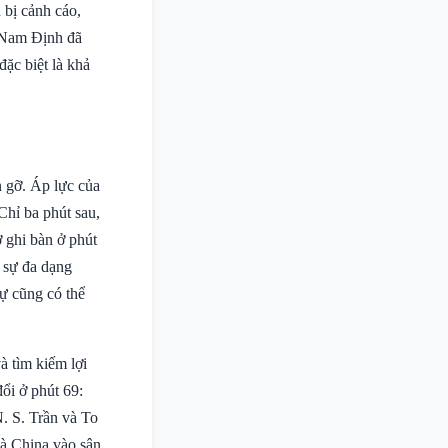
 bị cảnh cáo,
à Nam Định đã
đặc biệt là khả
 gỡ. Áp lực của
Chỉ ba phút sau,
 ghi bàn ở phút
 sự đa dạng
ự cũng có thể
à tìm kiếm lợi
ổi ở phút 69:
. S. Trần và To
à China vào sân