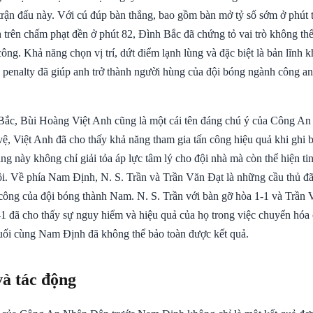
 trận đấu này. Với cú đúp bàn thắng, bao gồm bàn mở tỷ số sớm ở phút 
 trên chấm phạt đền ở phút 82, Đình Bắc đã chứng tỏ vai trò không thể
ông. Khả năng chọn vị trí, dứt điểm lạnh lùng và đặc biệt là bản lĩnh k
g penalty đã giúp anh trở thành người hùng của đội bóng ngành công a
Bắc, Bùi Hoàng Việt Anh cũng là một cái tên đáng chú ý của Công A
vệ, Việt Anh đã cho thấy khả năng tham gia tấn công hiệu quả khi ghi 
ng này không chỉ giải tỏa áp lực tâm lý cho đội nhà mà còn thể hiện t
ội. Về phía Nam Định, N. S. Trần và Trần Văn Đạt là những cầu thủ đ
 công của đội bóng thành Nam. N. S. Trần với bàn gỡ hòa 1-1 và Trần 
-1 đã cho thấy sự nguy hiểm và hiệu quả của họ trong việc chuyển hóa
uối cùng Nam Định đã không thể bảo toàn được kết quả.
và tác động