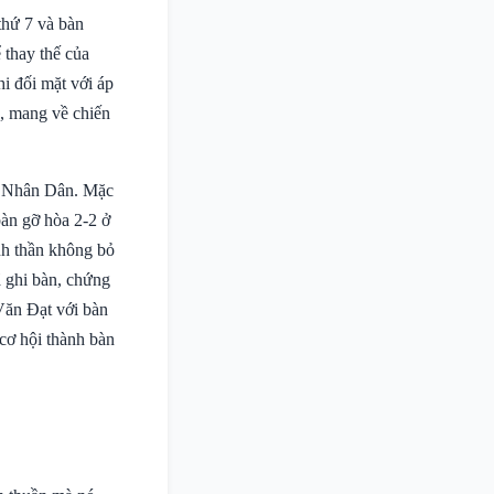
thứ 7 và bàn
 thay thế của
hi đối mặt với áp
n, mang về chiến
n Nhân Dân. Mặc
bàn gỡ hòa 2-2 ở
inh thần không bỏ
ã ghi bàn, chứng
Văn Đạt với bàn
 cơ hội thành bàn