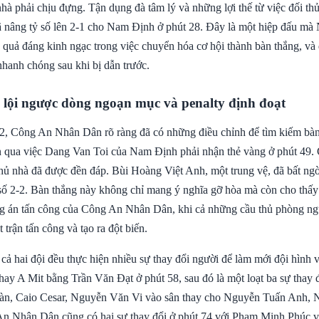
hà phải chịu đựng. Tận dụng đà tâm lý và những lợi thế từ việc đối thủ
 nâng tỷ số lên 2-1 cho Nam Định ở phút 28. Đây là một hiệp đấu m
 quả đáng kinh ngạc trong việc chuyển hóa cơ hội thành bàn thắng, và 
hanh chóng sau khi bị dẫn trước.
 lội ngược dòng ngoạn mục và penalty định đoạt
2, Công An Nhân Dân rõ ràng đã có những điều chỉnh để tìm kiếm bàn
n qua việc Dang Van Toi của Nam Định phải nhận thẻ vàng ở phút 49. 
chủ nhà đã được đền đáp. Bùi Hoàng Việt Anh, một trung vệ, đã bất ngờ
 số 2-2. Bàn thắng này không chỉ mang ý nghĩa gỡ hòa mà còn cho thấy
g án tấn công của Công An Nhân Dân, khi cả những cầu thủ phòng ng
 trận tấn công và tạo ra đột biến.
cả hai đội đều thực hiện nhiều sự thay đổi người để làm mới đội hình v
ay A Mit bằng Trần Văn Đạt ở phút 58, sau đó là một loạt ba sự thay đ
n, Caio Cesar, Nguyễn Văn Vi vào sân thay cho Nguyễn Tuấn Anh, N
n Nhân Dân cũng có hai sự thay đổi ở phút 74 với Phạm Minh Phúc v