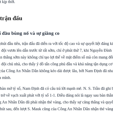
 kịp thời.
 trận đấu
i đầu bùng nổ và sự giằng co
út đầu tiên, trận đấu đã diễn ra với tốc độ cao và sự quyết liệt đáng 
đội vươn lên dẫn trước từ rất sớm, chỉ ở phút thứ 7, khi Nguyễn Đình
àn thắng sớm này không chỉ tạo lợi thế về mặt điểm số mà còn mang đến
o đội chủ nhà, cho thấy ý đồ tấn công phủ đầu và khả năng tận dụng cơ
 của Công An Nhân Dân không kéo dài được lâu, bởi Nam Định đã nh
a mình.
 bàn mở tỷ số, Nam Định đã có câu trả lời mạnh mẽ. N. S. Trần đã ghi 
 trở về vạch xuất phát với tỷ số 1-1. Điều đáng nói là ngay sau bàn thắ
g An Nhân Dân đã phải nhận thẻ vàng, cho thấy sự căng thẳng và quyết 
 phút sau, đến lượt S. Mauk cũng của Công An Nhân Dân nhận thẻ vàng