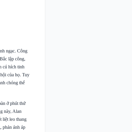
kinh ngạc. Công
 Bắc lập công,
 cú hích tinh
 hội của họ. Tuy
anh chóng thể
bàn ở phút thứ
ng này, Alan
liệt leo thang
, phản ánh áp