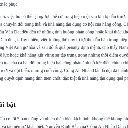
khắc phục.
, việc họ có thể lật ngược thế cờ trong hiệp một sau khi bị dẫn trước
ha chuyển đổi trạng thái và khả năng tận dụng cơ hội của hàng công. C
rần Văn Đạt đều đến từ những tình huống phản công hoặc khai thác k
 để lại. Tuy nhiên, việc không thể duy trì lợi thế dẫn bàn trong hiệp h
ng Việt Anh gỡ hòa và sau đó là quả penalty định mệnh, cho thấy Nam
hể lực hoặc khả năng giữ vững sự tập trung trong những thời điểm quy
ên tục của cả hai đội trong hiệp hai cũng phản ánh nỗ lực điều chỉnh c
i mới và đột biến, nhưng cuối cùng, Công An Nhân Dân là đội đã thàn
g quyết định mang tính then chốt, đặc biệt là khả năng tận dụng quả p
ổi bật
ấu có tới 5 bàn thắng và nhiều diễn biến kịch tính, không thể không 
g và tạo nên sự khác biệt. Nguyễn Đình Bắc của Công An Nhân Dân ch