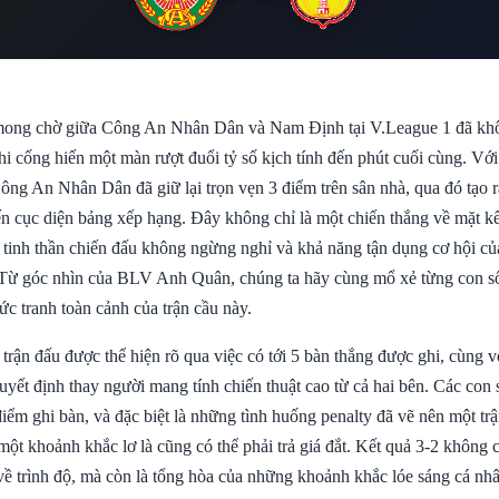
mong chờ giữa Công An Nhân Dân và Nam Định tại V.League 1 đã khô
hi cống hiến một màn rượt đuổi tỷ số kịch tính đến phút cuối cùng. Với
Công An Nhân Dân đã giữ lại trọn vẹn 3 điểm trên sân nhà, qua đó tạo 
n cục diện bảng xếp hạng. Đây không chỉ là một chiến thắng về mặt kế
tinh thần chiến đấu không ngừng nghỉ và khả năng tận dụng cơ hội củ
Từ góc nhìn của BLV Anh Quân, chúng ta hãy cùng mổ xẻ từng con số
ức tranh toàn cảnh của trận cầu này.
 trận đấu được thể hiện rõ qua việc có tới 5 bàn thắng được ghi, cùng v
yết định thay người mang tính chiến thuật cao từ cả hai bên. Các con 
điểm ghi bàn, và đặc biệt là những tình huống penalty đã vẽ nên một t
một khoảnh khắc lơ là cũng có thể phải trả giá đắt. Kết quả 3-2 không 
về trình độ, mà còn là tổng hòa của những khoảnh khắc lóe sáng cá nhâ