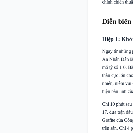
chỉnh chiến thuật
Diễn biến
Hiệp 1: Khở
Ngay từ những ph
An Nhân Dân là 
mở tỷ số 1-0. B
thần cực lớn ch
nhiên, niềm vui
hiện bản lĩnh củ
Chỉ 10 phút sau
17, đưa trận đấu
Grafite của Côn
trên sân. Chỉ 4