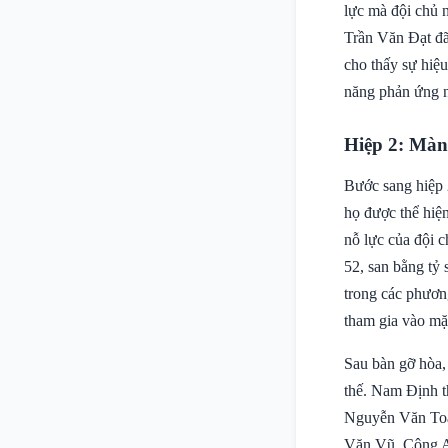
lực mà đội chủ n
Trần Văn Đạt đã
cho thấy sự hiệu
năng phản ứng n
Hiệp 2: Màn
Bước sang hiệp 
họ được thể hiệ
nỗ lực của đội 
52, san bằng tỷ
trong các phươn
tham gia vào mặt
Sau bàn gỡ hòa, 
thế. Nam Định th
Nguyễn Văn Toà
Văn Vũ. Công A