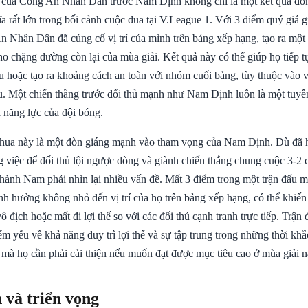
2 của Công An Nhân Dân trước Nam Định không chỉ là một kết quả đơ
 rất lớn trong bối cảnh cuộc đua tại V.League 1. Với 3 điểm quý giá g
n Nhân Dân đã củng cố vị trí của mình trên bảng xếp hạng, tạo ra một 
o chặng đường còn lại của mùa giải. Kết quả này có thể giúp họ tiếp t
 hoặc tạo ra khoảng cách an toàn với nhóm cuối bảng, tùy thuộc vào vị 
ấu. Một chiến thắng trước đối thủ mạnh như Nam Định luôn là một tuyê
 năng lực của đội bóng.
 thua này là một đòn giáng mạnh vào tham vọng của Nam Định. Dù đã h
g việc để đối thủ lội ngược dòng và giành chiến thắng chung cuộc 3-2 
thành Nam phải nhìn lại nhiều vấn đề. Mất 3 điểm trong một trận đấu m
nh hưởng không nhỏ đến vị trí của họ trên bảng xếp hạng, có thể khiến h
ô địch hoặc mất đi lợi thế so với các đối thủ cạnh tranh trực tiếp. Trận
m yếu về khả năng duy trì lợi thế và sự tập trung trong những thời khắ
mà họ cần phải cải thiện nếu muốn đạt được mục tiêu cao ở mùa giải n
 và triển vọng