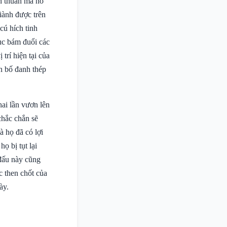
n thuần mà nó
iành được trên
cú hích tinh
ục bám đuổi các
trí hiện tại của
n bố đanh thép
ai lần vươn lên
chắc chắn sẽ
à họ đã có lợi
ọ bị tụt lại
 đấu này cũng
c then chốt của
ày.