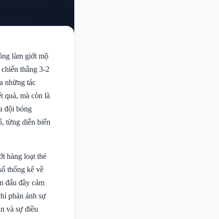
ng làm giới mộ
 chiến thắng 3-2
ra những tác
t quả, mà còn là
a đội bóng
, từng diễn biến
ới hàng loạt thẻ
số thống kê về
rận đấu đầy cảm
chỉ phản ánh sự
n và sự điều