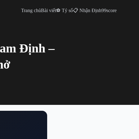
Trang chủ
Bài viết
⚽ Tỷ số
📋 Nhận Định
99score
Nam Định –
hở