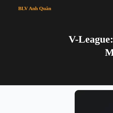
BLV Anh Quân
V-League:
M
← Quay lại danh sách