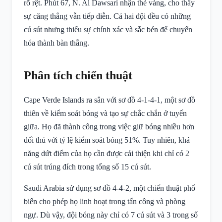
rõ rệt. Phút 67, N. Al Dawsari nhận thẻ vàng, cho thấy
sự căng thẳng vẫn tiếp diễn. Cả hai đội đều có những
cú sút nhưng thiếu sự chính xác và sắc bén để chuyển
hóa thành bàn thắng.
Phân tích chiến thuật
Cape Verde Islands ra sân với sơ đồ 4-1-4-1, một sơ đồ
thiên về kiểm soát bóng và tạo sự chắc chắn ở tuyến
giữa. Họ đã thành công trong việc giữ bóng nhiều hơn
đối thủ với tỷ lệ kiểm soát bóng 51%. Tuy nhiên, khả
năng dứt điểm của họ cần được cải thiện khi chỉ có 2
cú sút trúng đích trong tổng số 15 cú sút.
Saudi Arabia sử dụng sơ đồ 4-4-2, một chiến thuật phổ
biến cho phép họ linh hoạt trong tấn công và phòng
ngự. Dù vậy, đội bóng này chỉ có 7 cú sút và 3 trong số