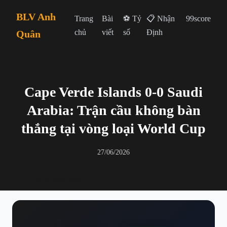
BLV Anh
Trang
Bài
⚽ Tỷ
📋 Nhận
99score
chủ
viết
số
Định
Quân
Cape Verde Islands 0-0 Saudi
Arabia: Trận cầu không bàn
thắng tại vòng loại World Cup
27/06/2026
← Quay lại danh sách