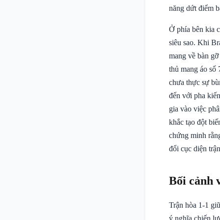
năng dứt điểm b
Ở phía bên kia 
siêu sao. Khi Br
mang về bàn gỡ 
thủ mang áo số 
chưa thực sự bù
đến với pha kiến
gia vào việc ph
khắc tạo đột bi
chứng minh rằng
đổi cục diện trậ
Bối cảnh 
Trận hòa 1-1 gi
ý nghĩa chiến lư