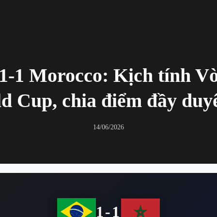
 1-1 Morocco: Kịch tính Vò
d Cup, chia điểm đầy duy
14/06/2026
1-1