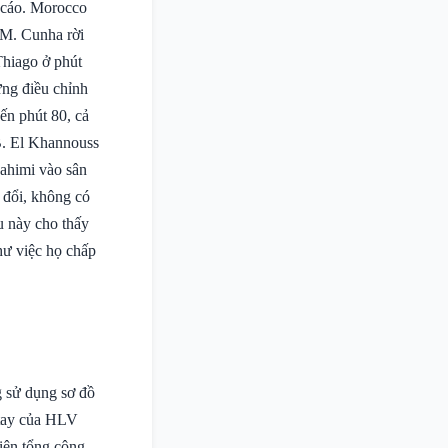
h cáo. Morocco
, M. Cunha rời
Thiago ở phút
ững điều chỉnh
ến phút 80, cả
B. El Khannouss
Rahimi vào sân
 đổi, không có
ều này cho thấy
hư việc họ chấp
g sử dụng sơ đồ
n tay của HLV
iện tổng cộng