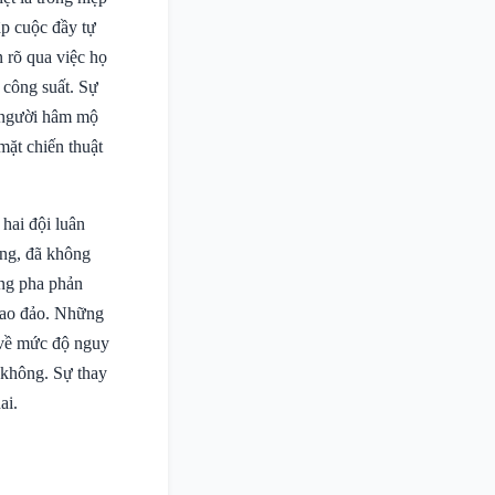
ập cuộc đầy tự
n rõ qua việc họ
 công suất. Sự
 người hâm mộ
mặt chiến thuật
 hai đội luân
công, đã không
ững pha phản
chao đảo. Những
n về mức độ nguy
 không. Sự thay
ai.