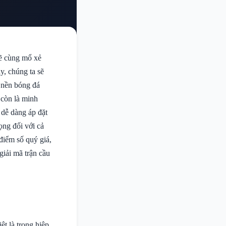
sẽ cùng mổ xẻ
y, chúng ta sẽ
 nền bóng đá
 còn là minh
 dễ dàng áp đặt
ọng đối với cả
điểm số quý giá,
giải mã trận cầu
ệt là trong hiệp