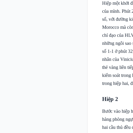
Hiệp một khởi đ
của mình. Phút 2
số, với đường ki
Morocco mà còn 
chỉ đạo của HLV 
những ngôi sao 
số 1-1 ở phút 3
nhân của Viniciu
thẻ vàng liên ti
kiểm soát trong
trong hiệp hai, đ
Hiệp 2
Bước vào hiệp ha
hàng phòng ngự v
hai cầu thủ đều 