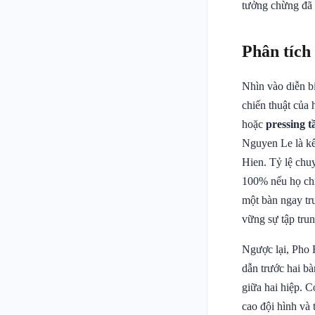
tưởng chừng đã 
Phân tích
Nhìn vào diễn bi
chiến thuật của 
hoặc
pressing 
Nguyen Le là kết
Hien. Tỷ lệ chuy
100% nếu họ chỉ 
một bàn ngay tr
vững sự tập trun
Ngược lại, Pho H
dẫn trước hai b
giữa hai hiệp. 
cao đội hình và 