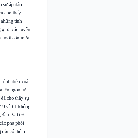
h sự áp đảo
n cho thấy
n những tình
 giữa các tuyến
 ra một cơn mưa
trình diễn xuất
ng lên ngọn lửa
1 đã cho thấy sự
 59 và 61 không
 đầu. Vai trò
các pha phối
g đội có thêm