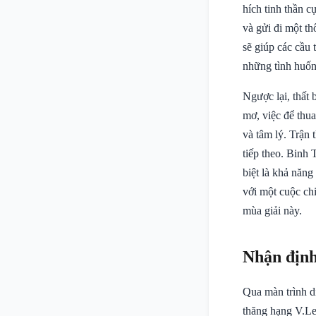
hích tinh thần 
và gửi đi một t
sẽ giúp các cầu 
những tình huốn
Ngược lại, thất
mơ, việc để thu
và tâm lý. Trận 
tiếp theo. Binh
biệt là khả năng
với một cuộc ch
mùa giải này.
Nhận định
Qua màn trình d
thăng hạng V.Le