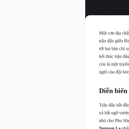
Một cơn địa chấn
trận đấu giữa B
tới hai bàn chỉ 
kết thúc trận đấ
còn là một tuyê
nghỉ của đội bó
Diễn biến
Trận đấu bắt đầu
và bất ngờ vươn
nhỏ cho Pho Hie
Nguyen Le
nhân