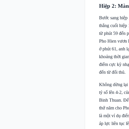
Hiệp 2: Màn
Bước sang hiệp 
thắng cuối hiệp 
từ phút 59 đến 
Pho Hien vươn lê
ở phút 61, anh l
khoảng thời gia
điểm cực kỳ nhạ
đến từ đối thủ.
Không dừng lại ở
tỷ số lên 4-2, 
Binh Thuan. Đến
thứ năm cho Pho
là một ví dụ điể
áp lực liên tục 