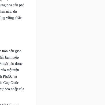
những pha cản phá
nhân này, dù
tảng vững chắc
c trận đấu giao
 đến bảng xếp
iểm số nào được
 của một trận
nh Phước và
oặc Cúp Quốc
á sự hòa nhập của