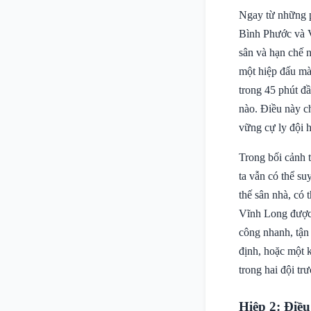
Ngay từ những ph
Bình Phước và V
sân và hạn chế 
một hiệp đấu mà
trong 45 phút đ
nào. Điều này c
vững cự ly đội 
Trong bối cảnh t
ta vẫn có thể su
thế sân nhà, có
Vĩnh Long được 
công nhanh, tận 
định, hoặc một k
trong hai đội trư
Hiệp 2: Điều