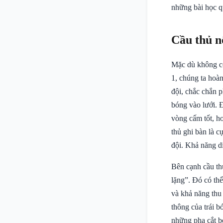
những bài học qu
Cầu thủ n
Mặc dù không có 
1, chúng ta hoà
đội, chắc chắn p
bóng vào lưới. Đ
vòng cấm tốt, ho
thủ ghi bàn là c
đội. Khả năng di
Bên cạnh cầu th
lặng”. Đó có thể
và khả năng thu
thông của trái b
những pha cắt b