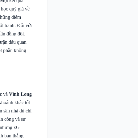
 Một kết quả
i học quý giá về
 những điểm
i tranh. Đối với
thần đồng đội.
 trận đấu quan
một phần không
c
và
Vĩnh Long
khoảnh khắc tốt
n sân nhà dù chỉ
tấn công và sự
n nhưng xG
nh bàn thắng.