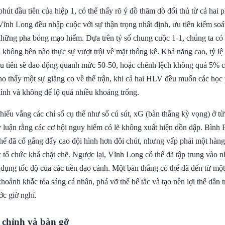
út đầu tiên của hiệp 1, có thể thấy rõ ý đồ thăm dò đối thủ từ cả hai p
ĩnh Long đều nhập cuộc với sự thận trọng nhất định, ưu tiên kiểm soá
những pha bóng mạo hiểm. Dựa trên tỷ số chung cuộc 1-1, chúng ta có
 không bên nào thực sự vượt trội về mặt thống kê. Khả năng cao, tỷ lệ
ầu tiên sẽ dao động quanh mức 50-50, hoặc chênh lệch không quá 5% c
ho thấy một sự giằng co về thế trận, khi cả hai HLV đều muốn các học 
hình và không để lộ quá nhiều khoảng trống.
hiếu vắng các chỉ số cụ thể như số cú sút, xG (bàn thắng kỳ vọng) ở t
y luận rằng các cơ hội nguy hiểm có lẽ không xuất hiện dồn dập. Bình P
 thể đã cố gắng đẩy cao đội hình hơn đôi chút, nhưng vấp phải một hà
tổ chức khá chặt chẽ. Ngược lại, Vĩnh Long có thể đã tập trung vào 
dụng tốc độ của các tiền đạo cánh. Một bàn thắng có thể đã đến từ mộ
hoảnh khắc tỏa sáng cá nhân, phá vỡ thế bế tắc và tạo nên lợi thế dẫn 
ớc giờ nghỉ.
 chỉnh và bàn gỡ