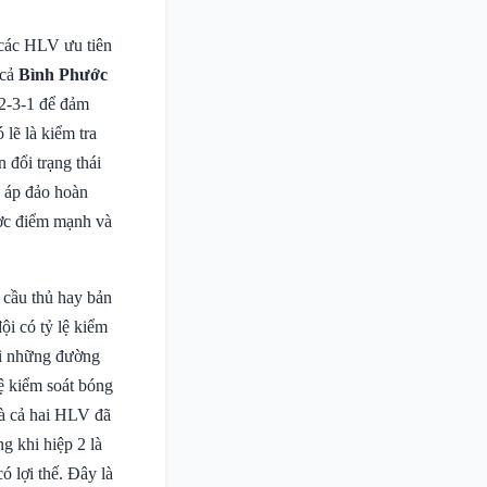
h các HLV ưu tiên
 cả
Bình Phước
-2-3-1 để đảm
lẽ là kiểm tra
 đổi trạng thái
o áp đảo hoàn
ược điểm mạnh và
 cầu thủ hay bản
ội có tỷ lệ kiểm
đi những đường
ệ kiểm soát bóng
là cả hai HLV đã
g khi hiệp 2 là
 lợi thế. Đây là