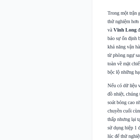
Trong một trận g
thử nghiệm hơn l
và
Vĩnh Long
đ
bảo sự ổn định b
khả năng vận hàn
từ phòng ngự sa
toàn về mặt chi
bộc lộ những hạ
Nếu có dữ liệu 
đồ nhiệt, chúng 
soát bóng cao n
chuyền cuối cùn
thấp nhưng lại t
sử dụng hiệp 1 đ
lúc để thử nghi