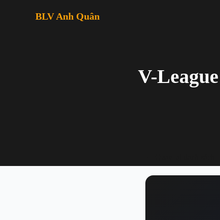
BLV Anh Quân
V-League
← Quay lại danh sách