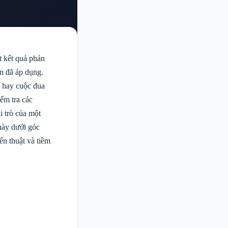
t kết quả phản
n đã áp dụng.
g hay cuộc đua
iểm tra các
i trò của một
này dưới góc
ến thuật và tiềm