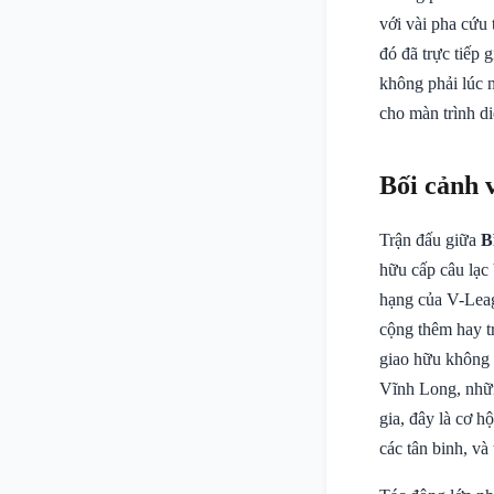
với vài pha cứu 
đó đã trực tiếp 
không phải lúc 
cho màn trình di
Bối cảnh 
Trận đấu giữa
B
hữu cấp câu lạc
hạng của V-Leag
cộng thêm hay tr
giao hữu không 
Vĩnh Long, nhữn
gia, đây là cơ h
các tân binh, và