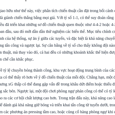
iao hữu như thế này, việc phân tích chiến thuật cần đặt trong bối cản
à giành chiến thắng bằng mọi giá. Với tỷ số 1-1, có thể suy đoán rằng
ều đã triển khai những sơ đồ chiến thuật quen thuộc như 4-4-2 hoặc 4
an đầu, sau đó mới dần dần thử nghiệm các biến thể. Mục tiêu chính có 
h của hệ thống, sự ăn ý giữa các tuyến, và đặc biệt là khả năng chuyển
ng tấn công và ngược lại. Sự cân bằng về tỷ số cho thấy không đội nà
ến thuật, mà thay vào đó, cả hai đều có những khoảnh khắc thể hiện đ
n chế cần khắc phục.
về tỷ lệ chuyền bóng thành công, khu vực hoạt động trung bình của các
ta có thể thấy rõ hơn về ý đồ chiến thuật của mỗi đội. Chẳng hạn, một đ
hưng xG thấp có thể đang gặp vấn đề trong khâu dứt điểm hoặc thiếu 
g sắc bén. Ngược lại, một đội chơi phòng ngự phản công có thể có tỷ l
ạo ra các cơ hội chất lượng cao hơn. Trong trận đấu này, khả năng cao 
ể đánh giá khả năng giữ bóng và triển khai tấn công từ tuyến dưới, tron
ệm các phương án pressing tầm cao, hoặc củng cố hàng phòng ngự khi có