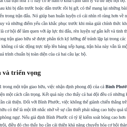
t của trận hòa 1-1 này có lẽ nằm ở khía cạnh tâm lý và dữ liệu nội bộ.
 sau khi bị dẫn trước hoặc dẫn trước rồi bị gỡ, có thể mang lại những bà
ến trong trận đấu. Nó giúp ban huấn luyện có cái nhìn rõ ràng hơn về
uy và những điểm yếu cần khắc phục trước khi mùa giải chính thức khở
 là cơ hội để làm quen với áp lực thi đấu, rèn luyện sự gắn kết và tinh 
ong trận giao hữu sẽ được phân tích kỹ lưỡng để tránh lặp lại trong các
ù không có tác động trực tiếp lên bảng xếp hạng, trận hòa này vẫn là 
quá trình chuẩn bị toàn diện của cả hai câu lạc bộ.
 và triển vọng
-1 trong một trận giao hữu, việc nhận định phong độ của cả
Bình Phướ
iện một cách cẩn trọng. Kết quả này cho thấy cả hai đội đều có những 
n cải thiện. Đối với Bình Phước, việc không thể giành chiến thắng trê
 hữu có thể là một lời nhắc nhở về sự cần thiết phải nâng cao hiệu quả 
 phòng ngự. Nếu giả định Bình Phước có tỷ lệ kiểm soát bóng cao hơ
rội, điều đó cho thấy họ cần cải thiện khả năng chuyển hóa cơ hội thà