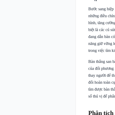
Bước sang hiệp 
những điều chỉn
hình, tăng cường
biệt là các cú 
đang dẫn bàn có
năng giữ vững lợ
trong việc tìm k
Bàn thắng san b
của đối phương 
thay người để th
đổi hoàn toàn c
tìm được bàn thắ
số thú vị để phâ
Phân tích