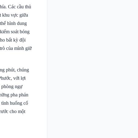
hía. Các cầu thủ
t khu vực giữa
 thể hình dung
 kiểm soát bóng
ho bất kỳ đội
trò của mình giữ
ừng phút, chúng
hước, với lợi
ng phòng ngự
những pha phản
t tình huống cố
trước cho một