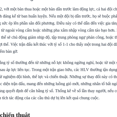
2, với một bàn thua hoặc một bàn dẫn trước làm động lực, cả hai đội c
h đáng kể từ ban huấn luyện. Nếu một đội bị dẫn trước, họ sẽ buộc phả
 sức ép lên phần sân đối phương. Điều này có thể dẫn đến việc gia tăng
sút từ ngoài vòng cấm hoặc những pha xâm nhập vòng cấm táo bạo hơn. 
 thể sẽ chủ động giảm nhịp độ, tập trung phòng ngự phản công, hoặc 
i thế. Việc trận đấu kết thúc với tỷ số 1-1 cho thấy một trong hai đội 
iếm bàn gỡ.
ằng tỷ số thường đến từ những nỗ lực không ngừng nghỉ, hoặc từ một 
sau áp lực liên tục. Trong một trận giao hữu, các HLV thường tận dụng
ử nghiệm đội hình, thể lực và chiến thuật. Những sự thay đổi này có th
ục diện trận đấu, mang đến những luồng gió mới, những nhân tố bất ng
ng quyết định để cân bằng tỷ số. Thống kê về số lần thay người, nếu có
n tích tác động của các cầu thủ dự bị lên kết quả chung cuộc.
 chiến thuật