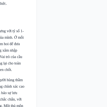
thức.
ưng với tỷ số 1-
 của mình. Ở mỗi
ếm hoi để đưa
ăng xâm nhập
Vai trò của cầu
g lại cho toàn
en chốt.
người hùng thầm
óng chính xác cao
 bảo sự lưu
 chắc chắn, với
ng. Một thủ môn