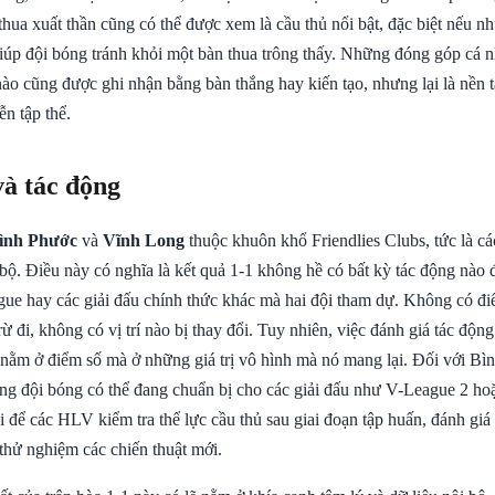
thua xuất thần cũng có thể được xem là cầu thủ nổi bật, đặc biệt nếu 
giúp đội bóng tránh khỏi một bàn thua trông thấy. Những đóng góp cá 
nào cũng được ghi nhận bằng bàn thắng hay kiến tạo, nhưng lại là nền 
ễn tập thể.
và tác động
ình Phước
và
Vĩnh Long
thuộc khuôn khổ Friendlies Clubs, tức là cá
 bộ. Điều này có nghĩa là kết quả 1-1 không hề có bất kỳ tác động nào
ue hay các giải đấu chính thức khác mà hai đội tham dự. Không có đ
ừ đi, không có vị trí nào bị thay đổi. Tuy nhiên, việc đánh giá tác động
nằm ở điểm số mà ở những giá trị vô hình mà nó mang lại. Đối với Bì
g đội bóng có thể đang chuẩn bị cho các giải đấu như V-League 2 h
ội để các HLV kiểm tra thể lực cầu thủ sau giai đoạn tập huấn, đánh gi
 thử nghiệm các chiến thuật mới.