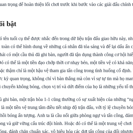
an trọng để hoàn thiện lối chơi trước khi bước vào các giải đấu chính 
ổi bật
tên tuổi cụ thể được nhắc đến trong dữ liệu trận đấu giao hữu này, nh
n toàn có thể hình dung về những cá nhân đã tỏa sáng và để lại dấu ấn
hải có một cầu thủ đã ghi bàn, người đã tận dụng thành công cơ hội hi
ó có thể là một tiền đạo chớp thời cơ nhạy bén, một tiền vệ có khả n
ặc thậm chí là một hậu vệ tham gia tấn công trong tình huống cố định. 
ực kỳ quan trọng, không chỉ vì bàn thắng mà còn vì sự tự tin mà họ man
 chuyển không bóng, chọn vị trí và dứt điểm của họ là những yếu tố th
ủ ghi bàn, một trận hòa 1-1 cũng thường có sự xuất hiện của những “
 là một tiền vệ trung tâm điều tiết nhịp độ trận đấu, với tỷ lệ chuyền b
 hồi bóng ấn tượng. Anh ta là cầu nối giữa phòng ngự và tấn công, đảm
óng và giữ vững cấu trúc đội hình. Hoặc đó có thể là một trung vệ chơi
óng, đánh chặn chuẩn xác, vô hiệu hóa các đợt tấn công của đối phươ