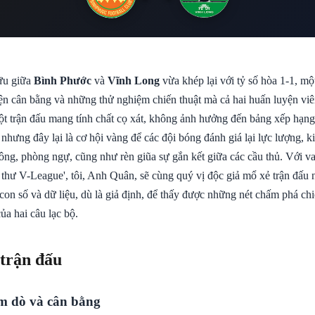
ữu giữa
Bình Phước
và
Vĩnh Long
vừa khép lại với tỷ số hòa 1-1, mộ
ện cân bằng và những thử nghiệm chiến thuật mà cả hai huấn luyện viê
ột trận đấu mang tính chất cọ xát, không ảnh hưởng đến bảng xếp hạn
 nhưng đây lại là cơ hội vàng để các đội bóng đánh giá lại lực lượng, k
ông, phòng ngự, cũng như rèn giũa sự gắn kết giữa các cầu thủ. Với va
 thư V-League', tôi, Anh Quân, sẽ cùng quý vị độc giả mổ xẻ trận đấu 
on số và dữ liệu, dù là giả định, để thấy được những nét chấm phá chi
của hai câu lạc bộ.
 trận đấu
m dò và cân bằng