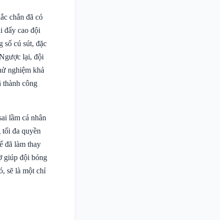
hắc chắn đã có
i đẩy cao đội
 số cú sút, đặc
Ngược lại, đội
thử nghiệm khả
đã thành công
sai lầm cá nhân
 tối đa quyền
ể đã làm thay
ờ giúp đội bóng
, sẽ là một chỉ