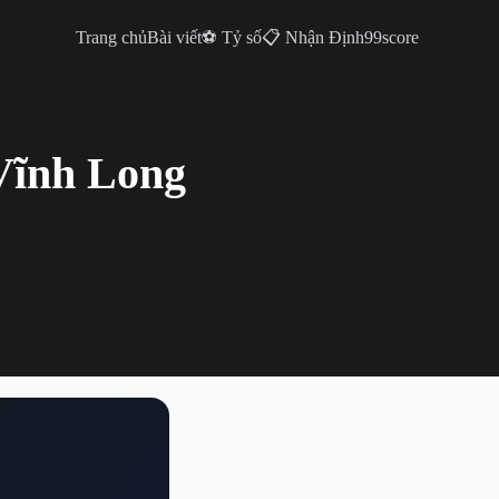
Trang chủ
Bài viết
⚽ Tỷ số
📋 Nhận Định
99score
Vĩnh Long