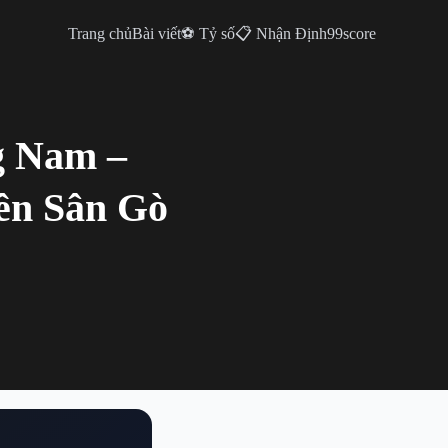
Trang chủ
Bài viết
⚽ Tỷ số
📋 Nhận Định
99score
g Nam –
ên Sân Gò