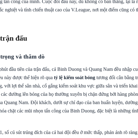
g tấn công của mình. Cuộc đối đầu này, dù không có bàn thắng, lại là
ắc nghiệt và tính chiến thuật cao của V.League, nơi một điểm cũng có 
 trận đấu
 trọng và thăm dò
hút đầu tiên của trận đấu, cả Binh Duong và Quang Nam đều nhập cu
ều này được thể hiện rõ qua
tỷ lệ kiểm soát bóng
tương đối cân bằng t
 với lợi thế sân nhà, cố gắng kiểm soát khu vực giữa sân và triển khai
, các đường lên bóng của họ thường xuyên bị chặn đứng bởi hàng phò
ủa Quang Nam. Đội khách, dưới sự chỉ đạo của ban huấn luyện, dường
khóa chặt các mũi nhọn tấn công của Binh Duong, đặc biệt là những tì
1, số cú sút trúng đích của cả hai đội đều ở mức thấp, phản ánh rõ ràng