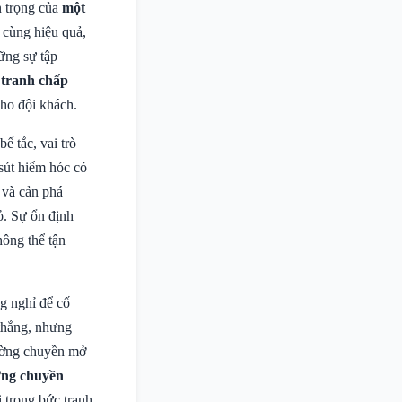
n trọng của
một
 cùng hiệu quả,
ững sự tập
 tranh chấp
cho đội khách.
 tắc, vai trò
sút hiểm hóc có
 và cản phá
ỏ. Sự ổn định
hông thể tận
g nghỉ để cố
 thắng, nhưng
đường chuyền mở
ờng chuyền
 trong bức tranh