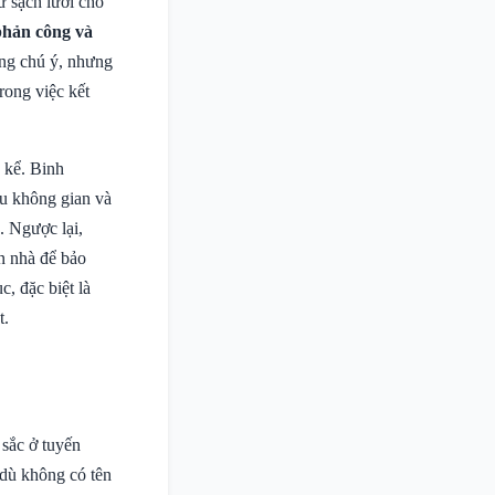
ữ sạch lưới cho
phản công và
áng chú ý, nhưng
rong việc kết
 kể. Binh
ếu không gian và
. Ngược lại,
n nhà để bảo
, đặc biệt là
t.
sắc ở tuyến
 dù không có tên