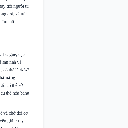
hay đổi người từ
ng đợi, và trận
i hâm mộ.
 V.League, đặc
ế sân nhà và
, có thể là 4-3-3
hả năng
 dù có thể sở
 cụ thể hóa bằng
ẽ và chờ đợi cơ
yến giữ cự ly