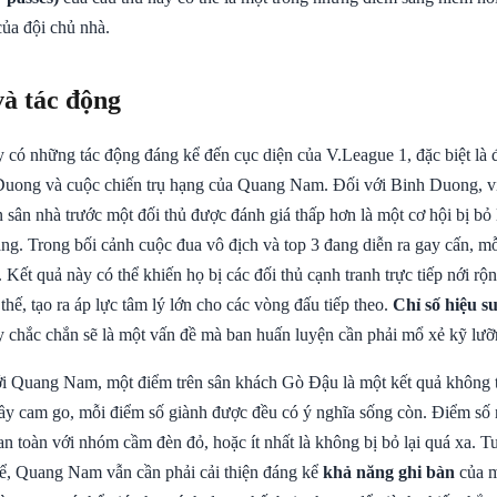
của đội chủ nhà.
và tác động
y có những tác động đáng kể đến cục diện của V.League 1, đặc biệt là 
uong và cuộc chiến trụ hạng của Quang Nam. Đối với Binh Duong, vi
 sân nhà trước một đối thủ được đánh giá thấp hơn là một cơ hội bị bỏ 
ạng. Trong bối cảnh cuộc đua vô địch và top 3 đang diễn ra gay cấn, m
 Kết quả này có thể khiến họ bị các đối thủ cạnh tranh trực tiếp nới r
 thế, tạo ra áp lực tâm lý lớn cho các vòng đấu tiếp theo.
Chỉ số hiệu s
ày chắc chắn sẽ là một vấn đề mà ban huấn luyện cần phải mổ xẻ kỹ lưỡ
ới Quang Nam, một điểm trên sân khách Gò Đậu là một kết quả không t
đầy cam go, mỗi điểm số giành được đều có ý nghĩa sống còn. Điểm số
an toàn với nhóm cầm đèn đỏ, hoặc ít nhất là không bị bỏ lại quá xa. T
hể, Quang Nam vẫn cần phải cải thiện đáng kể
khả năng ghi bàn
của m