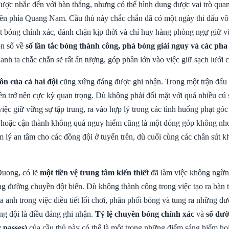
 được nhắc đến với bàn thắng, nhưng có thể hình dung được vai trò qua
ên phía Quang Nam. Cầu thủ này chắc chắn đã có một ngày thi đấu vô
ắt bóng chính xác, đánh chặn kịp thời và chỉ huy hàng phòng ngự giữ v
on số về
số lần tắc bóng thành công, phá bóng giải nguy và các pha
anh ta chắc chắn sẽ rất ấn tượng, góp phần lớn vào việc giữ sạch lưới 
ôn của cả hai đội
cũng xứng đáng được ghi nhận. Trong một trận đấu bế
ền trở nên cực kỳ quan trọng. Dù không phải đối mặt với quá nhiều cú 
việc giữ vững sự tập trung, ra vào hợp lý trong các tình huống phạt góc
 hoặc cận thành không quá nguy hiểm cũng là một đóng góp không nh
m lý an tâm cho các đồng đội ở tuyến trên, dù cuối cùng các chân sút k
Duong, có lẽ
một tiền vệ trung tâm kiến thiết
đã làm việc không ngừn
ng đường chuyền đột biến. Dù không thành công trong việc tạo ra bàn
a anh trong việc điều tiết lối chơi, phân phối bóng và tung ra những 
ng đội là điều đáng ghi nhận.
Tỷ lệ chuyền bóng chính xác
và
số đư
 passes)
của cầu thủ này có thể là một trong những điểm sáng hiếm hoi