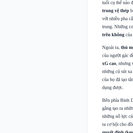
tuổi cụ thể nào
trung vệ thép
b
với nhiều pha c
trung. Những c
trên không
của 
Ngoài ra,
thủ m
của người gác đ
xG cao
, nhưng 
những cú sút xa
của họ đã tạo tâ
dụng được.
Bên phía Binh 
gắng tạo ra nhữ
những nỗ lực củ
ra cơ hội cho đồ
quyết định (key