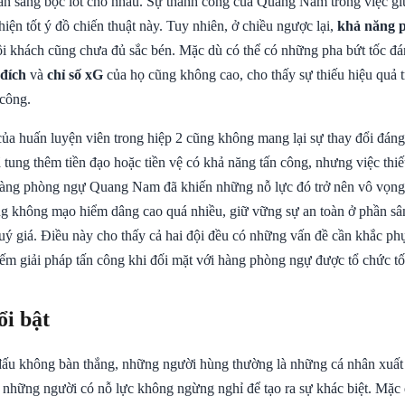
 sẵn sàng bọc lót cho nhau. Sự thành công của Quang Nam trong việc gi
hiện tốt ý đồ chiến thuật này. Tuy nhiên, ở chiều ngược lại,
khả năng 
i khách cũng chưa đủ sắc bén. Mặc dù có thể có những pha bứt tốc đ
 đích
và
chỉ số xG
của họ cũng không cao, cho thấy sự thiếu hiệu quả t
 công.
của huấn luyện viên trong hiệp 2 cũng không mang lại sự thay đổi đáng
 tung thêm tiền đạo hoặc tiền vệ có khả năng tấn công, nhưng việc thi
hàng phòng ngự Quang Nam đã khiến những nỗ lực đó trở nên vô vọng
không mạo hiểm dâng cao quá nhiều, giữ vững sự an toàn ở phần sâ
ý giá. Điều này cho thấy cả hai đội đều có những vấn đề cần khắc phục
iếm giải pháp tấn công khi đối mặt với hàng phòng ngự được tổ chức tố
ổi bật
đấu không bàn thắng, những người hùng thường là những cá nhân xuất 
những người có nỗ lực không ngừng nghỉ để tạo ra sự khác biệt. Mặc