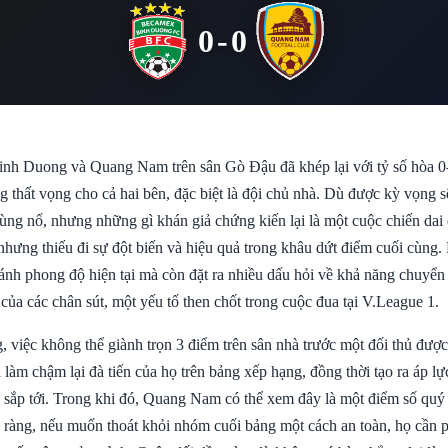
0-0
inh Duong và Quang Nam trên sân Gò Đậu đã khép lại với tỷ số hòa 0-
ng thất vọng cho cả hai bên, đặc biệt là đội chủ nhà. Dù được kỳ vọng 
bùng nổ, nhưng những gì khán giả chứng kiến lại là một cuộc chiến dai
 nhưng thiếu đi sự đột biến và hiệu quả trong khâu dứt điểm cuối cùng.
ánh phong độ hiện tại mà còn đặt ra nhiều dấu hỏi về khả năng chuyển
của các chân sút, một yếu tố then chốt trong cuộc đua tại V.League 1.
 việc không thể giành trọn 3 điểm trên sân nhà trước một đối thủ được
làm chậm lại đà tiến của họ trên bảng xếp hạng, đồng thời tạo ra áp l
sắp tới. Trong khi đó, Quang Nam có thể xem đây là một điểm số quý g
 ràng, nếu muốn thoát khỏi nhóm cuối bảng một cách an toàn, họ cần ph