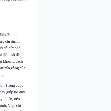
đối với tham
ệc chỉ giành
lỡ để bứt phá
ỗi điểm số đều
ộng khoảng cách
uất tấn công
của
ng.
ồi. Trong cuộc
 này giúp họ duy
uy nhiên, nếu
ình. Việc chỉ