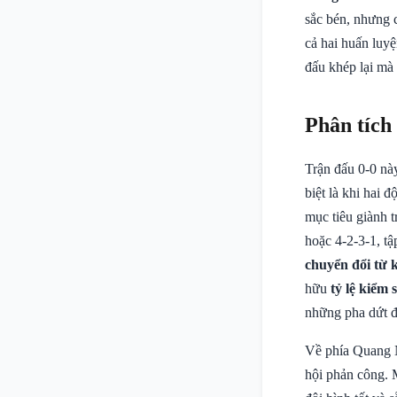
sắc bén, nhưng 
cả hai huấn luy
đấu khép lại mà
Phân tích
Trận đấu 0-0 này
biệt là khi hai 
mục tiêu giành t
hoặc 4-2-3-1, tậ
chuyển đổi từ k
hữu
tỷ lệ kiểm 
những pha dứt đ
Về phía Quang N
hội phản công. M