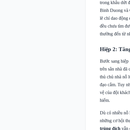
trong khâu dứt 
Binh Duong và Q
lẽ chỉ dao động
đều chưa tìm đư
thường đến từ n
Hiệp 2: Tăng
Bước sang hiệp 
trên sân nhà đã
thủ chủ nhà nỗ l
đạo cắm. Tuy n
vệ của đội khách
hiểm.
Dù có nhiều nỗ 
những cơ hội th
trúng đích
vẫn 