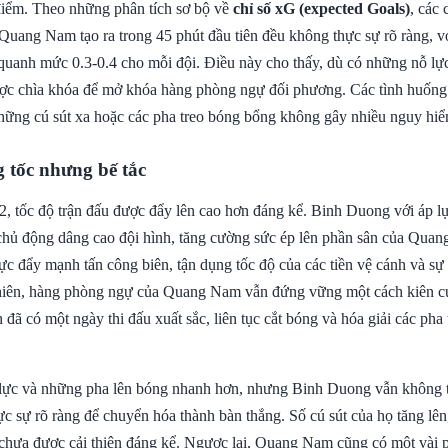
điểm. Theo những phân tích sơ bộ về
chỉ số xG (expected Goals)
, các 
uang Nam tạo ra trong 45 phút đầu tiên đều không thực sự rõ ràng, với
 quanh mức 0.3-0.4 cho mỗi đội. Điều này cho thấy, dù có những nỗ lự
ợc chìa khóa để mở khóa hàng phòng ngự đối phương. Các tình huống
hững cú sút xa hoặc các pha treo bóng bổng không gây nhiều nguy hiể
 tốc nhưng bế tắc
2, tốc độ trận đấu được đẩy lên cao hơn đáng kể. Binh Duong với áp l
 chủ động dâng cao đội hình, tăng cường sức ép lên phần sân của Qua
ực đẩy mạnh tấn công biên, tận dụng tốc độ của các tiền vệ cánh và sự 
hiên, hàng phòng ngự của Quang Nam vẫn đứng vững một cách kiên c
 đã có một ngày thi đấu xuất sắc, liên tục cắt bóng và hóa giải các ph
lực và những pha lên bóng nhanh hơn, nhưng Binh Duong vẫn không t
ực sự rõ ràng để chuyển hóa thành bàn thắng. Số cú sút của họ tăng lê
chưa được cải thiện đáng kể. Ngược lại, Quang Nam cũng có một vài 