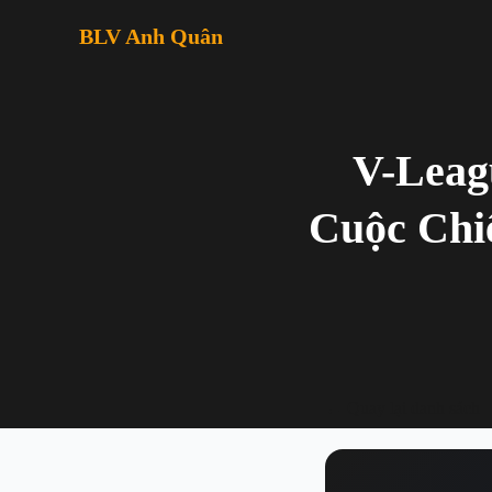
BLV Anh Quân
V-Leag
Cuộc Chi
← Quay lại danh sách