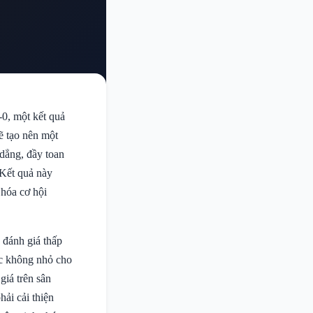
0, một kết quả
sẽ tạo nên một
 dẳng, đầy toan
 Kết quả này
 hóa cơ hội
 đánh giá thấp
ực không nhỏ cho
iá trên sân
ải cải thiện