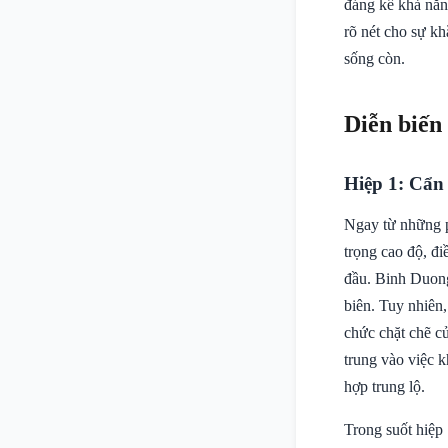
đáng kể khả năn
rõ nét cho sự kh
sống còn.
Diễn biến
Hiệp 1: Cẩn
Ngay từ những p
trọng cao độ, đi
đầu. Binh Duong,
biên. Tuy nhiên
chức chặt chẽ c
trung vào việc 
hợp trung lộ.
Trong suốt hiệp 