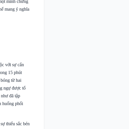
 một minh chứng
thể mang ý nghĩa
ộc với sự cẩn
rong 15 phút
 bóng từ hai
ng ngự được tổ
 như đã tập
nh huống phối
 sự thiếu sắc bén