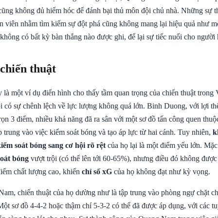
cũng không đủ hiểm hóc để đánh bại thủ môn đội chủ nhà. Những sự t
ện viên nhằm tìm kiếm sự đột phá cũng không mang lại hiệu quả như mo
 không có bất kỳ bàn thắng nào được ghi, để lại sự tiếc nuối cho ngườ
 chiến thuật
 là một ví dụ điển hình cho thấy tầm quan trọng của chiến thuật trong
đội có sự chênh lệch về lực lượng không quá lớn. Binh Duong, với lợi th
rọn 3 điểm, nhiều khả năng đã ra sân với một sơ đồ tấn công quen thuộc
p trung vào việc kiểm soát bóng và tạo áp lực từ hai cánh. Tuy nhiên,
k
iểm soát bóng sang cơ hội rõ rệt
của họ lại là một điểm yếu lớn. Mặc
soát bóng
vượt trội (có thể lên tới 60-65%), nhưng điều đó không được
iểm chất lượng cao, khiến
chỉ số xG
của họ không đạt như kỳ vọng.
am, chiến thuật của họ dường như là tập trung vào phòng ngự chặt ch
ột sơ đồ 4-4-2 hoặc thậm chí 5-3-2 có thể đã được áp dụng, với các tu