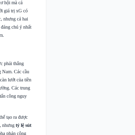
cơ hội mà cả
 giá trị xG có
c, nhưng cả hai
 đáng chú ý nhất
m.
ực phải thắng
ng Nam. Các cầu
càn lướt của tiền
ường. Các trung
a tấn công nguy
hể tạo ra được
n, nhưng
tỷ lệ sút
pha phản công