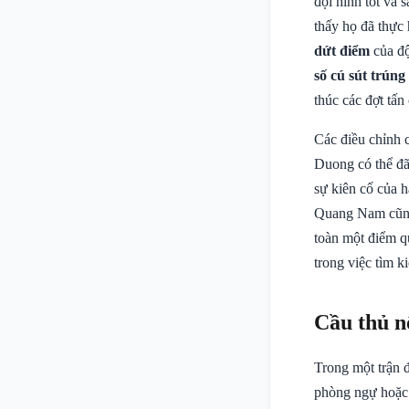
đội hình tốt và
thấy họ đã thực 
dứt điểm
của độ
số cú sút trúng
thúc các đợt tấn
Các điều chỉnh 
Duong có thể đã
sự kiên cố của 
Quang Nam cũng 
toàn một điểm qu
trong việc tìm k
Cầu thủ n
Trong một trận 
phòng ngự hoặc 