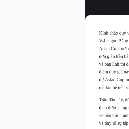
Kính chào quý v
V-League Bằng S
Asian Cup, nơi 
đơn giản trên bả
và bản lĩnh thi 
điểm quý giá nà
dự Asian Cup mà
mà lợi thế đến s
Trận đấu này, dù
đích được cung 
vẽ nên bức tranh
và duy trì sự tậ