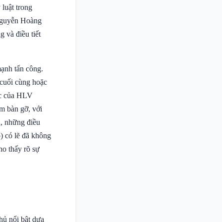
 luật trong
 Nguyễn Hoàng
 và điều tiết
mạnh tấn công.
 cuối cùng hoặc
ục của HLV
ếm bàn gỡ, với
n, những điều
) có lẽ đã không
ho thấy rõ sự
hủ nổi bật dựa