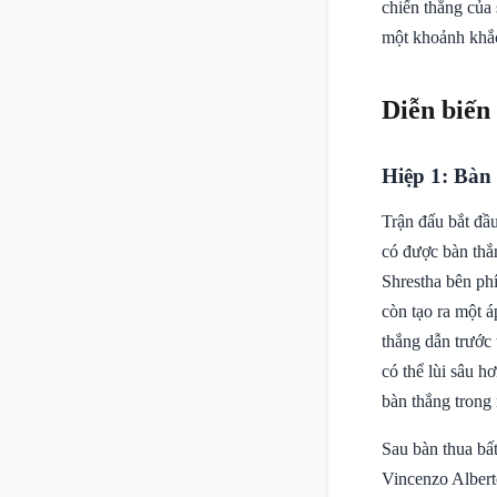
chiến thắng của 
một khoảnh khắc
Diễn biến
Hiệp 1: Bàn
Trận đấu bắt đầu
có được bàn thắn
Shrestha bên ph
còn tạo ra một á
thắng dẫn trước 
có thể lùi sâu h
bàn thắng trong 
Sau bàn thua bấ
Vincenzo Albert