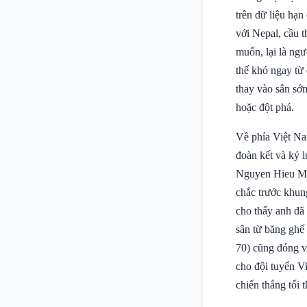
trên dữ liệu hạn
với Nepal, cầu 
muốn, lại là ngư
thế khó ngay từ
thay vào sân sớ
hoặc đột phá.
Về phía Việt Nam
đoàn kết và kỷ 
Nguyen Hieu Min
chắc trước khun
cho thấy anh đã
sân từ băng ghế
70) cũng đóng va
cho đội tuyển V
chiến thắng tối 