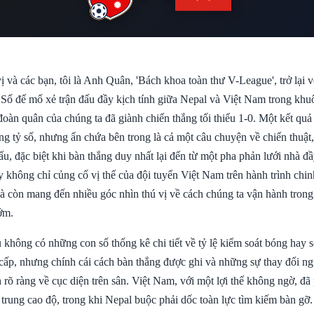
ị và các bạn, tôi là Anh Quân, 'Bách khoa toàn thư V-League', trở lại
ố để mổ xẻ trận đấu đầy kịch tính giữa Nepal và Việt Nam trong khu
đoàn quân của chúng ta đã giành chiến thắng tối thiểu 1-0. Một kết qu
ng tỷ số, nhưng ẩn chứa bên trong là cả một câu chuyện về chiến thuật,
đấu, đặc biệt khi bàn thắng duy nhất lại đến từ một pha phản lưới nhà đ
y không chỉ củng cố vị thế của đội tuyển Việt Nam trên hành trình chi
 còn mang đến nhiều góc nhìn thú vị về cách chúng ta vận hành trong
ớm.
 không có những con số thống kê chi tiết về tỷ lệ kiểm soát bóng hay s
cấp, nhưng chính cái cách bàn thắng được ghi và những sự thay đổi ngư
 rõ ràng về cục diện trên sân. Việt Nam, với một lợi thế không ngờ, đã 
p trung cao độ, trong khi Nepal buộc phải dốc toàn lực tìm kiếm bàn gỡ