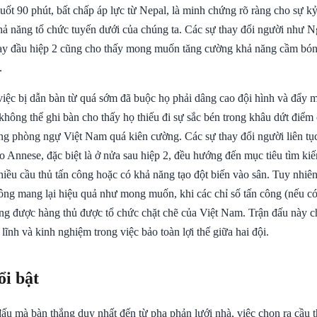
suốt 90 phút, bất chấp áp lực từ Nepal, là minh chứng rõ ràng cho sự kỷ
ả năng tổ chức tuyến dưới của chúng ta. Các sự thay đổi người như
y đầu hiệp 2 cũng cho thấy mong muốn tăng cường khả năng cầm bóng
.
việc bị dẫn bàn từ quá sớm đã buộc họ phải dâng cao đội hình và đẩy 
không thể ghi bàn cho thấy họ thiếu đi sự sắc bén trong khâu dứt điểm
ng phòng ngự Việt Nam quá kiên cường. Các sự thay đổi người liên t
o Annese, đặc biệt là ở nửa sau hiệp 2, đều hướng đến mục tiêu tìm ki
hiều cầu thủ tấn công hoặc có khả năng tạo đột biến vào sân. Tuy nhiê
ông mang lại hiệu quả như mong muốn, khi các chỉ số tấn công (nếu có
ng được hàng thủ được tổ chức chặt chẽ của Việt Nam. Trận đấu này c
 lĩnh và kinh nghiệm trong việc bảo toàn lợi thế giữa hai đội.
ổi bật
ấu mà bàn thắng duy nhất đến từ pha phản lưới nhà, việc chọn ra cầu t