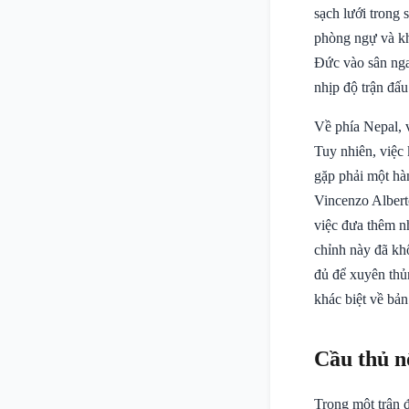
sạch lưới trong 
phòng ngự và kh
Đức vào sân nga
nhịp độ trận đấu
Về phía Nepal, 
Tuy nhiên, việc 
gặp phải một hà
Vincenzo Albert
việc đưa thêm n
chỉnh này đã kh
đủ để xuyên thủ
khác biệt về bản
Cầu thủ n
Trong một trận đ