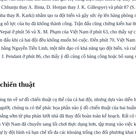
 Chhunju thay A. Bista, D. Henjan thay J. K. Gillespye) và phút 87 (S.
uba thay R. Karki) nhằm tạo ra đột biến và gây sức ép lên hàng phòng
g nỗ lực của họ đã không thành công. Trận đấu cũng chứng kiến hai t
a Nepal ở phút 56 và X. M. Phạm của Việt Nam ở phút 63, cho thấy sự 
rận đấu khi cả hai đội đều không muốn bỏ cuộc. Đến phút 70, Việt Nam 
ằng Nguyễn Tiến Linh, một tiền đạo có khả năng tạo đột biến, và cuố
J. Pendant ở phút 86, cho thấy ý đồ củng cố hàng công hoặc bổ sung s
 chiến thuật
g tin về sơ đồ chiến thuật cụ thể của cả hai đội, nhưng dựa vào diễn b
người, chúng ta có thể phác họa phần nào ý đồ chiến thuật của hai huấn
ắng sớm từ pha phản lưới nhà đã thay đổi hoàn toàn kế hoạch. Rất có t
ển Việt Nam đã chuyển sang lối chơi thực dụng hơn, tập trung vào việc
ự ly đội hình và hạn chế tối đa các khoảng trống cho đối phương khai 