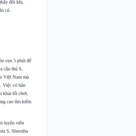
thấy đôi khi,
ân cỏ.
ỏn vẹn 5 phút để
a cầu thủ S.
cho Việt Nam mà
n. Việc có bàn
 khai lối chơi,
âng cao tìm kiếm
ấn luyện viên
đưa S. Shrestha