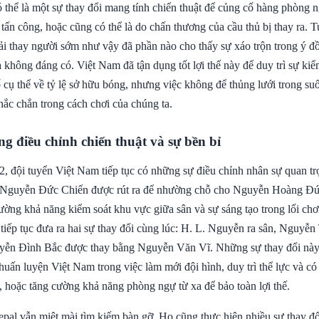
ó thể là một sự thay đổi mang tính chiến thuật để củng cố hàng phòng 
ấn công, hoặc cũng có thể là do chấn thương của cầu thủ bị thay ra. T
hải thay người sớm như vậy đã phần nào cho thấy sự xáo trộn trong ý đ
 không đáng có. Việt Nam đã tận dụng tốt lợi thế này để duy trì sự ki
cụ thể về tỷ lệ sở hữu bóng, nhưng việc không để thủng lưới trong suố
hắc chắn trong cách chơi của chúng ta.
g điều chỉnh chiến thuật và sự bền bỉ
2, đội tuyển Việt Nam tiếp tục có những sự điều chỉnh nhân sự quan t
, Nguyễn Đức Chiến được rút ra để nhường chỗ cho Nguyễn Hoàng Đứ
ường khả năng kiểm soát khu vực giữa sân và sự sáng tạo trong lối chơ
 tiếp tục đưa ra hai sự thay đổi cùng lúc: H. L. Nguyễn ra sân, Nguy
yễn Đình Bắc được thay bằng Nguyễn Văn Vĩ. Những sự thay đổi này
huấn luyện Việt Nam trong việc làm mới đội hình, duy trì thể lực và có 
, hoặc tăng cường khả năng phòng ngự từ xa để bảo toàn lợi thế.
pal vẫn miệt mài tìm kiếm bàn gỡ. Họ cũng thực hiện nhiều sự thay đổi