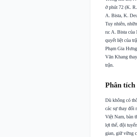
ở phút 72 (K. R.
A. Bista, K. De
Tuy nhiên, nhữn
ra: A. Bista củ
quyết liệt của t
Phạm Gia Hưng b
Văn Khang thay 
trận.
Phân tích
Dù không có thôn
các sự thay đổi 
Việt Nam, bàn th
lợi thế, đội tuy
gian, giữ vững c