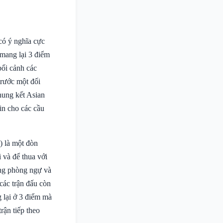
có ý nghĩa cực
 mang lại 3 điểm
bối cảnh các
trước một đối
hung kết Asian
in cho các cầu
u) là một đòn
 và để thua với
ăng phòng ngự và
các trận đấu còn
g lại ở 3 điểm mà
rận tiếp theo