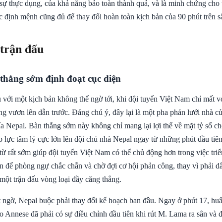
sự thực dụng, của khả năng bảo toàn thành quả, và là minh chứng cho 
 định mệnh cũng đủ để thay đổi hoàn toàn kịch bản của 90 phút trên s
 trận đấu
 thắng sớm định đoạt cục diện
 với một kịch bản không thể ngờ tới, khi đội tuyển Việt Nam chỉ mất v
g vươn lên dẫn trước. Đáng chú ý, đây lại là một pha phản lưới nhà củ
ía Nepal. Bàn thắng sớm này không chỉ mang lại lợi thế về mặt tỷ số 
p lực tâm lý cực lớn lên đội chủ nhà Nepal ngay từ những phút đầu tiê
từ rất sớm giúp đội tuyển Việt Nam có thể chủ động hơn trong việc triển
ơn để phòng ngự chắc chắn và chờ đợi cơ hội phản công, thay vì phải d
một trận đấu vòng loại đầy căng thẳng.
t ngờ, Nepal buộc phải thay đổi kế hoạch ban đầu. Ngay ở phút 17, hu
o Annese đã phải có sự điều chỉnh đầu tiên khi rút M. Lama ra sân và 