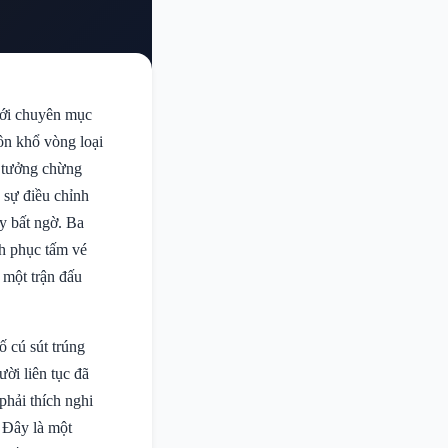
 với chuyên mục
ôn khổ vòng loại
ả tưởng chừng
 sự điều chỉnh
ầy bất ngờ. Ba
nh phục tấm vé
 một trận đấu
ố cú sút trúng
ời liên tục đã
phải thích nghi
. Đây là một