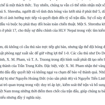
 chế là một thách thức. Tuy nhiên, chúng ta vẫn có thể nhìn nhận một s
thủ S. Shrestha, người đã vô tình đưa bóng vào lưới nhà ở phút thứ 5,
ời có ảnh hưởng trực tiếp và quyết định đến tỷ số trận đấu. Sự cố này 
 đầu và buộc họ phải thay đổi hoàn toàn chiến thuật. Một S. Shrestha 
m ở phút 17, cho thấy sự điều chỉnh của HLV Nepal trong việc tìm kiế
, dù không có cầu thủ nào trực tiếp ghi bàn, nhưng tập thể đội bóng đ
luật phòng ngự xuất sắc để giữ vững lợi thế 1-0. Các cầu thủ như Do 
h, X. M. Pham, và T. A. Truong trong đội hình xuất phát đã tạo nên
g thành của Trần Trung Kiên. Đặc biệt, việc X. M. Pham nhận thẻ vàn
 thi đấu đầy quyết liệt và không ngại va chạm để bảo vệ thành quả. Nh
 dự bị như Nguyễn Hoàng Đức (vào sân phút 46) và Nguyễn Tiến Linh
i trò quan trọng trong việc duy trì áp lực, kiểm soát thế trận và bổ su
iệt Nam trong những thời điểm then chốt của trận đấu, giúp chúng ta b
thiểu nhưng đầy ý nghĩa này.