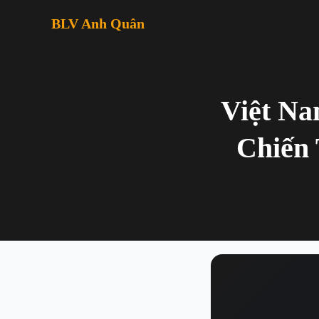
BLV Anh Quân
Việt Na
Chiến
← Quay lại danh sách