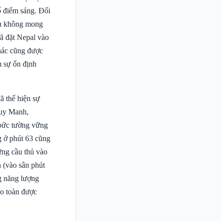
ố điểm sáng. Đối
 dù không mong
đã đặt Nepal vào
khác cũng được
m sự ổn định
ã thể hiện sự
Duy Manh,
 bức tường vững
g ở phút 63 cũng
ững cầu thủ vào
 (vào sân phút
ng năng lượng
ảo toàn được