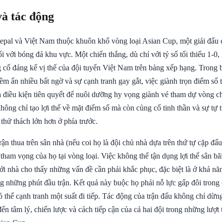
và tác động
epal và Việt Nam thuộc khuôn khổ vòng loại Asian Cup, một giải đấu 
i với bóng đá khu vực. Một chiến thắng, dù chỉ với tỷ số tối thiểu 1-0,
g cố đáng kể vị thế của đội tuyển Việt Nam trên bảng xếp hạng. Trong 
iềm ẩn nhiều bất ngờ và sự cạnh tranh gay gắt, việc giành trọn điểm số 
à điều kiện tiên quyết để nuôi dưỡng hy vọng giành vé tham dự vòng c
ông chỉ tạo lợi thế về mặt điểm số mà còn củng cố tinh thần và sự tự t
thử thách lớn hơn ở phía trước.
rận thua trên sân nhà (nếu coi họ là đội chủ nhà dựa trên thứ tự cặp đấ
ham vọng của họ tại vòng loại. Việc không thể tận dụng lợi thế sân bãi
ới nhà cho thấy những vấn đề cần phải khắc phục, đặc biệt là ở khả n
ng những phút đầu trận. Kết quả này buộc họ phải nỗ lực gấp đôi trong 
ó thể cạnh tranh một suất đi tiếp. Tác động của trận đấu không chỉ dừn
n tâm lý, chiến lược và cách tiếp cận của cả hai đội trong những lượt t