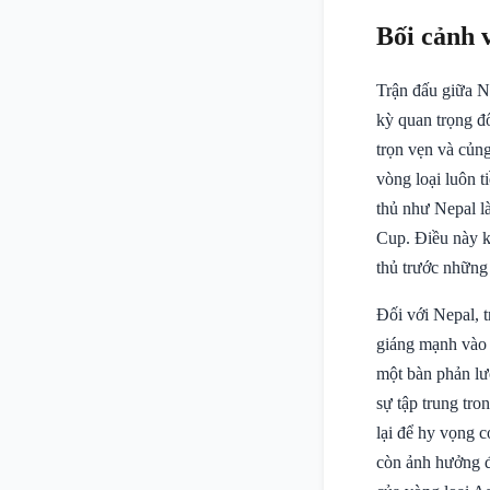
Bối cảnh 
Trận đấu giữa N
kỳ quan trọng đố
trọn vẹn và củn
vòng loại luôn t
thủ như Nepal l
Cup. Điều này kh
thủ trước những 
Đối với Nepal, t
giáng mạnh vào t
một bàn phản lư
sự tập trung tro
lại để hy vọng c
còn ảnh hưởng đế