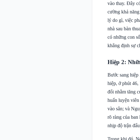
vào thay. Đây c
cường khả năng t
lý do gì, việc p
nhà sau bàn thua
có những con số 
khẳng định sự c
Hiệp 2: Nhữn
Bước sang hiệp 
hiệp, ở phút 46
đổi nhằm tăng c
huấn luyện viên
vào sân; và Ngu
rõ ràng của ban 
nhịp độ trận đấu
Trong khi đó, Ne