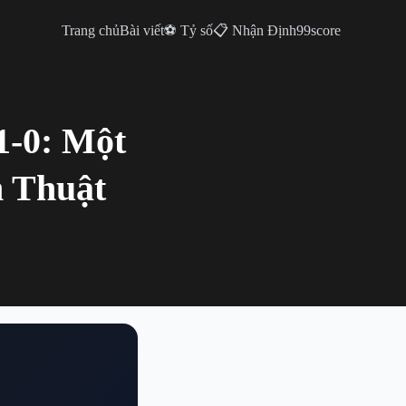
Trang chủ
Bài viết
⚽ Tỷ số
📋 Nhận Định
99score
1-0: Một
 Thuật