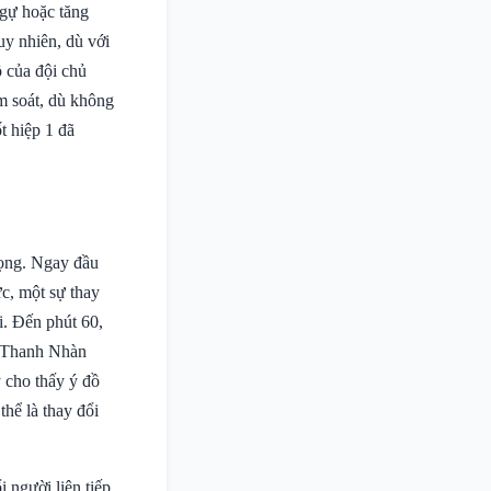
ngự hoặc tăng
uy nhiên, dù với
ồ của đội chủ
ểm soát, dù không
t hiệp 1 đã
rọng. Ngay đầu
c, một sự thay
i. Đến phút 60,
ễn Thanh Nhàn
 cho thấy ý đồ
thể là thay đổi
 người liên tiếp