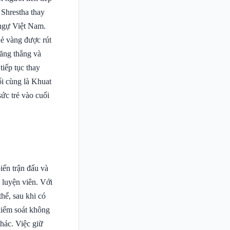
 Shrestha thay
 ngự Việt Nam.
hẻ vàng được rút
căng thẳng và
tiếp tục thay
i cùng là Khuat
ức trẻ vào cuối
iến trận đấu và
 luyện viên. Với
hể, sau khi có
 kiểm soát không
thác. Việc giữ