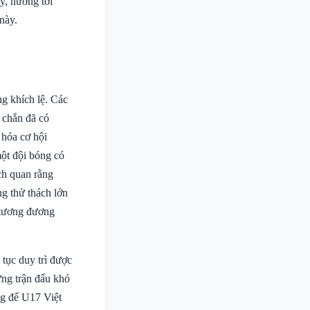
y, hướng tới
này.
g khích lệ. Các
c chắn đã có
 hóa cơ hội
ột đội bóng có
ch quan rằng
g thử thách lớn
ộ tương đương
tục duy trì được
hững trận đấu khó
ng để U17 Việt