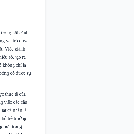
 trong bối cảnh
ng vai trò quyết
ất. Việc giành
iệu số, tạo ra
ó không chỉ là
 bóng có được sự
ực thực tế của
ng việc các cầu
huật cá nhân là
thủ trẻ trưởng
ng hơn trong