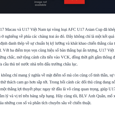
17 Macau và U17 Việt Nam tại vòng loại AFC U17 Asian Cup đã khép 
4-0 nghiêng về phía các chàng trai áo đỏ. Đây không chỉ là một kết qu
g định đanh thép về sự chuẩn bị kỹ lưỡng và khát khao chiến thắng của
d. Với ba điểm trọn vẹn cùng hiệu số bàn thắng bại ấn tượng, U17 Việt
ững chắc, mở rộng cánh cửa tiến vào VCK, đồng thời gửi gắm thông 
a cầu thủ trẻ nước nhà trên đấu trường châu lục.
 không chỉ mang ý nghĩa về mặt điểm số mà còn củng cố tinh thần, sự t
thử thách cam go hơn sắp tới. Trong bối cảnh các đối thủ cũng đang nỗ
 một thắng lợi thuyết phục ngay từ đầu là vô cùng quan trọng, giúp U
tâm lý và vị trí trên bảng xếp hạng. Hãy cùng tôi, BLV Anh Quân, mổ 
ủa những con số và phân tích chuyên sâu về chiến thuật.