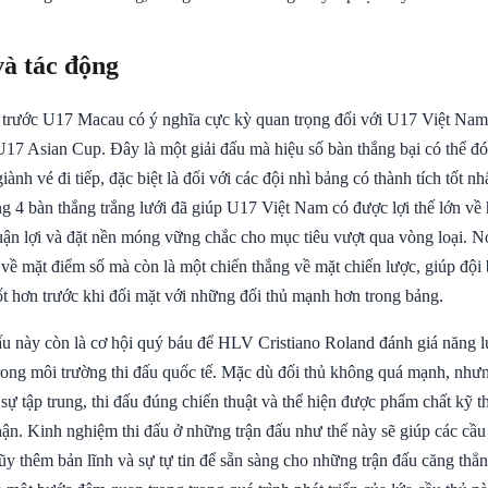
và tác động
 trước U17 Macau có ý nghĩa cực kỳ quan trọng đối với U17 Việt Nam
17 Asian Cup. Đây là một giải đấu mà hiệu số bàn thắng bại có thể đó
iành vé đi tiếp, đặc biệt là đối với các đội nhì bảng có thành tích tốt nh
 4 bàn thắng trắng lưới đã giúp U17 Việt Nam có được lợi thế lớn về h
uận lợi và đặt nền móng vững chắc cho mục tiêu vượt qua vòng loại. N
 về mặt điểm số mà còn là một chiến thắng về mặt chiến lược, giúp đội
 tốt hơn trước khi đối mặt với những đối thủ mạnh hơn trong bảng.
đấu này còn là cơ hội quý báu để HLV Cristiano Roland đánh giá năng l
trong môi trường thi đấu quốc tế. Mặc dù đối thủ không quá mạnh, như
 sự tập trung, thi đấu đúng chiến thuật và thể hiện được phẩm chất kỹ t
ận. Kinh nghiệm thi đấu ở những trận đấu như thế này sẽ giúp các cầu 
lũy thêm bản lĩnh và sự tự tin để sẵn sàng cho những trận đấu căng thẳ