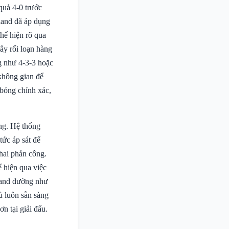
quả 4-0 trước
land đã áp dụng
thể hiện rõ qua
gây rối loạn hàng
g như 4-3-3 hoặc
 không gian để
bóng chính xác,
ng. Hệ thống
tức áp sát để
hai phản công.
 hiện qua việc
land dường như
ủ luôn sẵn sàng
n tại giải đấu.