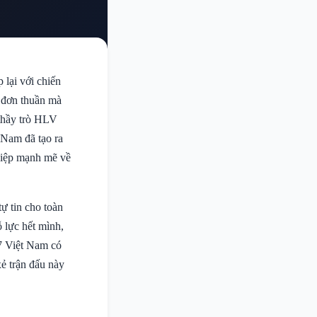
lại với chiến
ả đơn thuần mà
 thầy trò HLV
 Nam đã tạo ra
điệp mạnh mẽ về
ự tin cho toàn
 lực hết mình,
17 Việt Nam có
xẻ trận đấu này