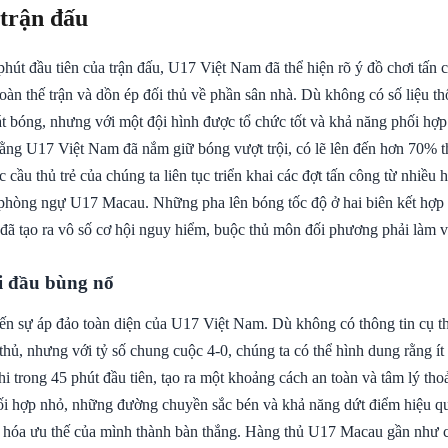
 trận đấu
hút đầu tiên của trận đấu, U17 Việt Nam đã thể hiện rõ ý đồ chơi tấn 
oàn thế trận và dồn ép đối thủ về phần sân nhà. Dù không có số liệu thố
át bóng, nhưng với một đội hình được tổ chức tốt và khả năng phối hợp
rằng U17 Việt Nam đã nắm giữ bóng vượt trội, có lẽ lên đến hơn 70% t
 cầu thủ trẻ của chúng ta liên tục triển khai các đợt tấn công từ nhiều
 phòng ngự U17 Macau. Những pha lên bóng tốc độ ở hai biên kết hợp
 đã tạo ra vô số cơ hội nguy hiểm, buộc thủ môn đối phương phải làm vi
i đầu bùng nổ
ến sự áp đảo toàn diện của U17 Việt Nam. Dù không có thông tin cụ th
thủ, nhưng với tỷ số chung cuộc 4-0, chúng ta có thể hình dung rằng ít
i trong 45 phút đầu tiên, tạo ra một khoảng cách an toàn và tâm lý tho
ối hợp nhỏ, những đường chuyền sắc bén và khả năng dứt điểm hiệu q
 hóa ưu thế của mình thành bàn thắng. Hàng thủ U17 Macau gần như c