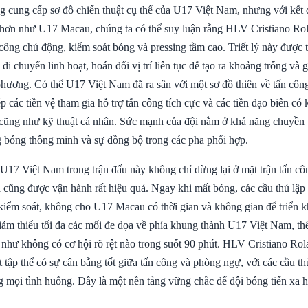
g cung cấp sơ đồ chiến thuật cụ thể của U17 Việt Nam, nhưng với kết 
 hơn như U17 Macau, chúng ta có thể suy luận rằng HLV Cristiano Ro
 công chủ động, kiểm soát bóng và pressing tầm cao. Triết lý này được 
 di chuyển linh hoạt, hoán đổi vị trí liên tục để tạo ra khoảng trống và 
hương. Có thể U17 Việt Nam đã ra sân với một sơ đồ thiên về tấn côn
p các tiền vệ tham gia hỗ trợ tấn công tích cực và các tiền đạo biên có
 cũng như kỹ thuật cá nhân. Sức mạnh của đội nằm ở khả năng chuyền 
 bóng thông minh và sự đồng bộ trong các pha phối hợp.
17 Việt Nam trong trận đấu này không chỉ dừng lại ở mặt trận tấn cô
 cũng được vận hành rất hiệu quả. Ngay khi mất bóng, các cầu thủ lập 
 kiểm soát, không cho U17 Macau có thời gian và không gian để triển k
iảm thiểu tối đa các mối đe dọa về phía khung thành U17 Việt Nam, thể
hư không có cơ hội rõ rệt nào trong suốt 90 phút. HLV Cristiano Ro
tập thể có sự cân bằng tốt giữa tấn công và phòng ngự, với các cầu th
g mọi tình huống. Đây là một nền tảng vững chắc để đội bóng tiến xa hơ