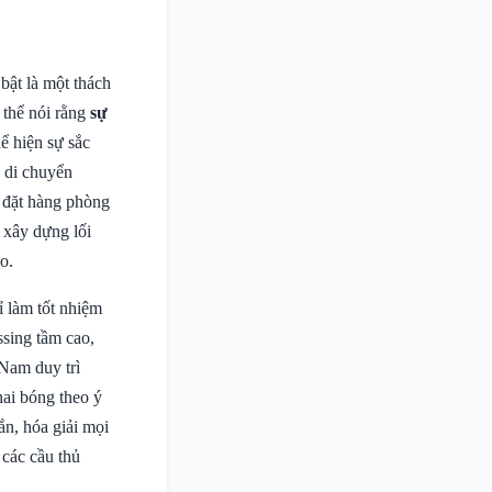
bật là một thách
 thể nói rằng
sự
ể hiện sự sắc
g di chuyển
c đặt hàng phòng
 xây dựng lối
o.
 làm tốt nhiệm
ssing tầm cao,
Nam duy trì
hai bóng theo ý
n, hóa giải mọi
 các cầu thủ