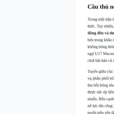
Cầu thủ n
Trong một trận đ
thức. Tuy nhiên,
đồng đều và ti
bén trong khâu 
không bóng thông
ngự U17 Macau v
chơi bài bản và 
Tuyến giữa của 
vụ phân phối bón
thu hồi bóng nh
được sức ép liê
muốn. Bên cạnh 
nỗ lực tấn công 
tuyến trên yên 