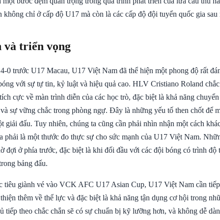
à một bước đệm quan trọng trong quá trình phát triển của lứa cầu thủ nà
n không chỉ ở cấp độ U17 mà còn là các cấp độ đội tuyển quốc gia sau 
 và triển vọng
 4-0 trước U17 Macau, U17 Việt Nam đã thể hiện một phong độ rất đán
bóng với sự tự tin, kỷ luật và hiệu quả cao. HLV Cristiano Roland chắ
ích cực về màn trình diễn của các học trò, đặc biệt là khả năng chuyển
 và sự vững chắc trong phòng ngự. Đây là những yếu tố then chốt để m
một giải đấu. Tuy nhiên, chúng ta cũng cần phải nhìn nhận một cách khá
phải là một thước đo thực sự cho sức mạnh của U17 Việt Nam. Nhữn
 đợi ở phía trước, đặc biệt là khi đối đầu với các đội bóng có trình đ
trong bảng đấu.
 tiêu giành vé vào VCK AFC U17 Asian Cup, U17 Việt Nam cần tiếp 
i thiện thêm về thể lực và đặc biệt là khả năng tận dụng cơ hội trong n
hủ tiếp theo chắc chắn sẽ có sự chuẩn bị kỹ lưỡng hơn, và không dễ dà