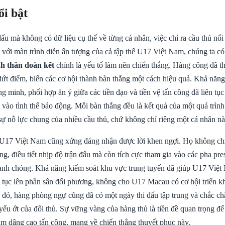
ổi bật
ấu mà không có dữ liệu cụ thể về từng cá nhân, việc chỉ ra cầu thủ nổi 
 với màn trình diễn ấn tượng của cả tập thể U17 Việt Nam, chúng ta có
nh thần đoàn kết
chính là yếu tố làm nên chiến thắng. Hàng công đã th
dứt điểm, biến các cơ hội thành bàn thắng một cách hiệu quả. Khả năn
 minh, phối hợp ăn ý giữa các tiền đạo và tiền vệ tấn công đã liên tụ
ào tình thế báo động. Mỗi bàn thắng đều là kết quả của một quá trình
sự nỗ lực chung của nhiều cầu thủ, chứ không chỉ riêng một cá nhân nà
U17 Việt Nam cũng xứng đáng nhận được lời khen ngợi. Họ không chỉ
g, điều tiết nhịp độ trận đấu mà còn tích cực tham gia vào các pha pre
anh chóng. Khả năng kiểm soát khu vực trung tuyến đã giúp U17 Việt 
n tục lên phần sân đối phương, không cho U17 Macau có cơ hội triển k
đó, hàng phòng ngự cũng đã có một ngày thi đấu tập trung và chắc chắ
yếu ớt của đối thủ. Sự vững vàng của hàng thủ là tiền đề quan trọng để
tâm dâng cao tấn công, mang về chiến thắng thuyết phục này.