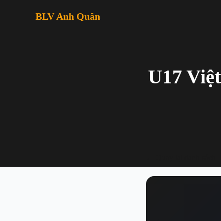
BLV Anh Quân
U17 Việ
← Quay lại danh sách