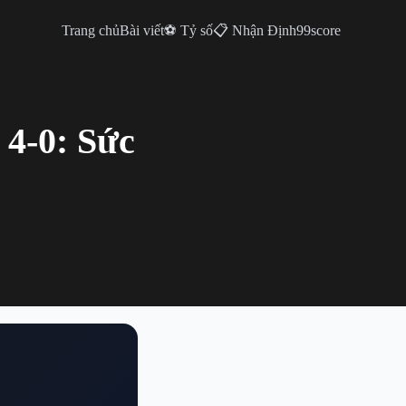
Trang chủ
Bài viết
⚽ Tỷ số
📋 Nhận Định
99score
4-0: Sức