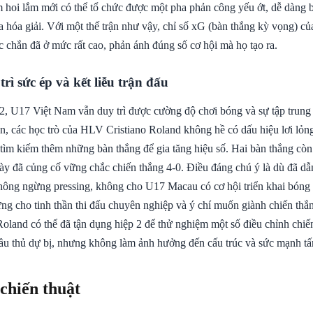
 hoi lắm mới có thể tổ chức được một pha phản công yếu ớt, dễ dàng 
a hóa giải. Với một thế trận như vậy, chỉ số xG (bàn thắng kỳ vọng) 
c chắn đã ở mức rất cao, phản ánh đúng số cơ hội mà họ tạo ra.
trì sức ép và kết liễu trận đấu
2, U17 Việt Nam vẫn duy trì được cường độ chơi bóng và sự tập trung 
àn, các học trò của HLV Cristiano Roland không hề có dấu hiệu lơi lỏng
tìm kiếm thêm những bàn thắng để gia tăng hiệu số. Hai bàn thắng còn
này đã củng cố vững chắc chiến thắng 4-0. Điều đáng chú ý là dù đã dẫ
ông ngừng pressing, không cho U17 Macau có cơ hội triển khai bóng 
ng cho tinh thần thi đấu chuyên nghiệp và ý chí muốn giành chiến thắn
oland có thể đã tận dụng hiệp 2 để thử nghiệm một số điều chỉnh chiến
cầu thủ dự bị, nhưng không làm ảnh hưởng đến cấu trúc và sức mạnh tấ
 chiến thuật