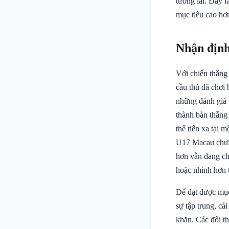
tương lai. Đây l
mục tiêu cao hơ
Nhận định
Với chiến thắng
cầu thủ đã chơi 
những đánh giá t
thành bàn thắng
thể tiến xa tại 
U17 Macau chưa 
hơn vẫn đang chờ
hoặc nhỉnh hơn 
Để đạt được mục
sự tập trung, cả
khăn. Các đối t