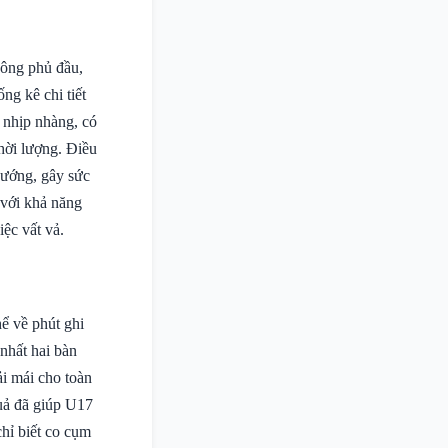
công phủ đầu,
ng kê chi tiết
 nhịp nhàng, có
hời lượng. Điều
 hướng, gây sức
 với khả năng
ệc vất vả.
ể về phút ghi
 nhất hai bàn
ải mái cho toàn
uả đã giúp U17
hỉ biết co cụm