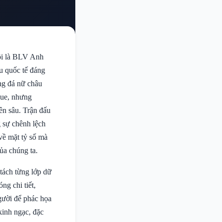
ôi là BLV Anh
u quốc tế đáng
ng đá nữ châu
gue, nhưng
ên sâu. Trận đấu
 sự chênh lệch
về mặt tỷ số mà
của chúng ta.
 tách từng lớp dữ
ng chi tiết,
người để phác họa
kinh ngạc, đặc