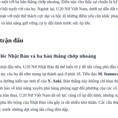
iệp một với ba bàn thắng chớp nhoáng. Điều này cho thấy sự chuẩn bị k
ơ hội tuyệt vời của họ. Ngược lại, U20 Nữ Việt Nam, dưới sự dẫn dắt
ối mặt với một thử thách cực đại và bộc lộ những điểm yếu cần khắc phục
và khả năng giữ vững cự ly đội hình trước sức ép lớn.
 trận đấu
 lốc Nhật Bản và ba bàn thắng chớp nhoáng
hút đầu tiên, U20 Nữ Nhật Bản đã thể hiện rõ ý đồ tấn công phủ đầu v
n tục của họ đã sớm mang lại thành quả ở phút 18. Tiền đạo
M. Itamur
u đường kiến tạo tinh tế của
Y. Aoki
. Bàn thắng này không chỉ khai th
ảnh báo về khả năng xuyên phá hàng phòng ngự đối phương của các cô 
au bàn thua, U20 Nữ Việt Nam đã nỗ lực củng cố lại đội hình, nhưng s
 pha lên bóng của Nhật Bản vẫn gây ra rất nhiều khó khăn. Các cầu thủ
ục trước những đợt sóng tấn công dồn dập.