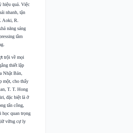
ỳ hiệu quả. Việc
hái nhanh, tận
. Aoki, R.
khả năng sáng
pressing tầm
ng.
t trội về mọi
ắng thiết lập
ủa Nhật Bản,
p một, cho thấy
an, T. T. Hong
i, đặc biệt là ở
ong tấn công,
ài học quan trọng
giữ vững cự ly