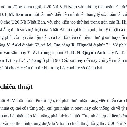
 nỗ lực đáng khen ngợi, U20 Nữ Việt Nam vẫn không thể ngăn cản đ
t 61,
M. Itamura
một lần nữa điền tên mình lên bảng tỷ số, hoàn tất c
4-0 cho U20 Nữ Nhật Bản, với pha kiến tạo thứ hai trong trận của
R. Hi
khẳng định sự vượt trội của Nhật Bản ở mọi khía cạnh, từ kỹ thuật cá 
 phút còn lại của trận đấu, cả hai đội đều có thêm những sự thay đổi
ằng
Y. Aoki
ở phút 62, và
M. Ota
bằng
R. Higuchi
ở phút 71. Về phí
en
vào sân thay
Y. Z. Luong
ở phút 71,
D. N. Quynh Anh
thay
N. T.
an T.
thay
L. T. Trang
ở phút 90. Các sự thay đổi này chủ yếu nhằm 
 hội cho các cầu thủ dự bị, trong bối cảnh tỷ số đã an bài.
 chiến thuật
một BLV luôn dựa trên dữ liệu, tôi phải thừa nhận rằng việc thiếu các 
thuật cụ thể của từng đội (chỉ ghi nhận 'None') hay các thống kê về tỷ 
 hạn chế phần nào khả năng phân tích chi tiết. Tuy nhiên, qua diễn biến
ta vẫn có thể hình dung được bức tranh chiến thuật tổng thể. U20 Nữ 