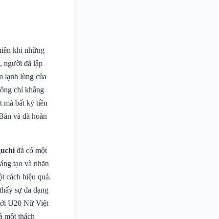
hiên khi những
, người đã lập
m lạnh lùng của
hông chỉ khẳng
 mà bất kỳ tiền
 Bản và đã hoàn
guchi
đã có một
sáng tạo và nhãn
t cách hiệu quả.
thấy sự đa dạng
với U20 Nữ Việt
à một thách