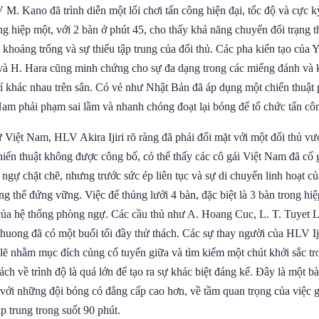
M. Kano đã trình diễn một lối chơi tấn công hiện đại, tốc độ và cực k
ng hiệp một, với 2 bàn ở phút 45, cho thấy khả năng chuyển đổi trạng t
c khoảng trống và sự thiếu tập trung của đối thủ. Các pha kiến tạo của Y
 và H. Hara cũng minh chứng cho sự đa dạng trong các miếng đánh và 
trí khác nhau trên sân. Có vẻ như Nhật Bản đã áp dụng một chiến thuật 
Nam phải phạm sai lầm và nhanh chóng đoạt lại bóng để tổ chức tấn cô
Việt Nam, HLV Akira Ijiri rõ ràng đã phải đối mặt với một đối thủ vượ
iến thuật không được công bố, có thể thấy các cô gái Việt Nam đã cố g
ngự chặt chẽ, nhưng trước sức ép liên tục và sự di chuyển linh hoạt c
g thể đứng vững. Việc để thủng lưới 4 bàn, đặc biệt là 3 bàn trong hiệ
a hệ thống phòng ngự. Các cầu thủ như A. Hoang Cuc, L. T. Tuyet L
uong đã có một buổi tối đầy thử thách. Các sự thay người của HLV Ijir
 lẽ nhằm mục đích củng cố tuyến giữa và tìm kiếm một chút khởi sắc tr
h về trình độ là quá lớn để tạo ra sự khác biệt đáng kể. Đây là một b
 với những đội bóng có đẳng cấp cao hơn, về tầm quan trọng của việc 
ập trung trong suốt 90 phút.