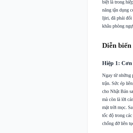
biệt là trong h
năng tận dụng c
Ijiri, đã phải đ
khâu phòng ngự 
Diễn biến
Hiệp 1: Cơn
Ngay từ những p
trận. Sức ép liê
cho Nhật Bản sa
mà còn là lời c
mặt trời mọc. S
tốc độ trong các
chống đỡ liên t