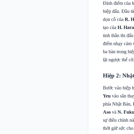
Đỉnh điểm của hi
hiệp đấu. Đầu t
dọn cỗ của
R. H
tạo của
H. Hara
tinh thần thi đ
điểm nhạy cảm và
ba bàn trong hi
lật ngược thế cờ
Hiệp 2: Nhật
Bước vào hiệp ha
Yeu
vào sân th
phía Nhật Bản, 
Aso
và
N. Fuk
sự điều chỉnh n
thời giữ sức cho 