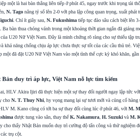
ệp một là hai bàn thắng liên tiếp ở phút 45, ngay trước khi trọng tài thổ
iên,
N. Tago
nâng tỷ số lên 2-0 với pha lập công quan trọng, xuất phát
iguchi
. Chỉ ít giây sau,
N. Fukushima
tiếp tục đào sâu cách biệt lên 3
. Ba bàn thua chóng vánh trong một khoảng thời gian ngắn đã giáng 
ấu của U20 Nữ Việt Nam. Đây là minh chứng rõ ràng cho sự thiếu tập tr
 khả năng chống chịu áp lực chưa thực sự tốt của các cầu thủ trẻ. Việ
ệp một đã đặt U20 Nữ Việt Nam vào một tình thế cực kỳ khó khăn, gần
.
 Bản duy trì áp lực, Việt Nam nỗ lực tìm kiếm
i, HLV Akira Ijiri đã thực hiện một sự thay đổi người ngay lập tức vớ
ay cho
N. T. Thuy Nhi
, hy vọng mang lại sự tươi mới và củng cố hàng 
HLV M. Kano cũng có tới ba sự thay đổi cùng lúc ở phút 46, với
M. M
ushima
được tung vào sân, thay thế
K. Nakamura
,
H. Suzuki
và
M. 
ày cho thấy Nhật Bản muốn duy trì cường độ tấn công và thử nghiệm đ
các trụ cột.