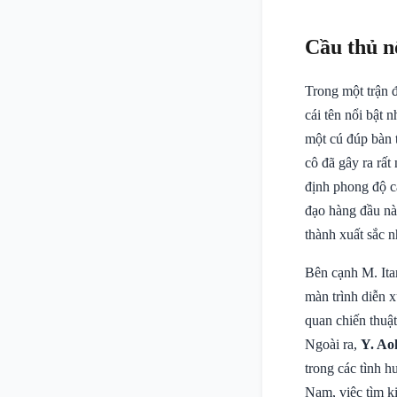
Cầu thủ n
Trong một trận 
cái tên nổi bật 
một cú đúp bàn 
cô đã gây ra rấ
định phong độ c
đạo hàng đầu nà
thành xuất sắc 
Bên cạnh M. Ita
màn trình diễn x
quan chiến thuậ
Ngoài ra,
Y. Ao
trong các tình 
Nam, việc tìm k