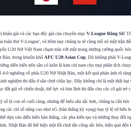
ị khán giả và các bạn độc giả của chuyên mục
V-League Bằng Số
! T
a toàn thư V-League', và hôm nay chúng ta sẽ cùng mổ xẻ một trận đấ
tuyển U20 Nữ Việt Nam chạm trán với một trong những cường quốc bó
 Bản, trong khuôn khổ
AFC U20 Asian Cup
. Dù không phải V-Lea
hững diễn biến trên sân cỏ luôn là kim chỉ nam cho mọi phân tích chuy
 số 4-0 nghiêng về phía U20 Nữ Nhật Bản, một kết quả phản ánh rõ ràng
inh nghiệm thi đấu ở sân chơi châu lục. Đây không chỉ là một thất bại 
c đắt giá về chiến thuật, thể lực và bản lĩnh thi đấu cho các cô gái trẻ 
ỷ số là con số cuối cùng, nhưng để hiểu sâu sắc hơn, chúng ta cần bóc
ắng các chỉ số nâng cao như xG (bàn thắng kỳ vọng) hay tỷ lệ sở hữu bó
thể dựa vào diễn biến bàn thắng, các pha kiến tạo và những thay đổi 
ảnh. Nhật Bản đã thể hiện một lối chơi tấn công sắc bén, hiệu quả đến 