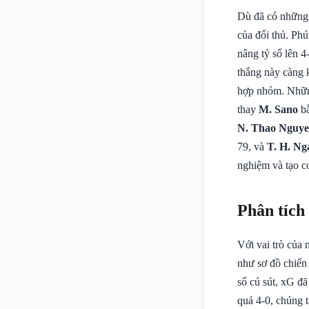
Dù đã có những
của đối thủ. Phú
nâng tỷ số lên 
thắng này càng 
hợp nhóm. Những
thay
M. Sano
b
N. Thao Nguy
79, và
T. H. Ng
nghiệm và tạo cơ
Phân tích
Với vai trò của 
như sơ đồ chiến 
số cú sút, xG đã
quả 4-0, chúng 