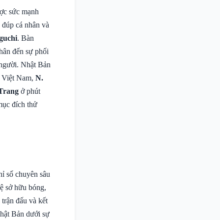
ược sức mạnh
ú đúp cá nhân và
guchi
. Bàn
nhân đến sự phối
 người. Nhật Bản
a Việt Nam,
N.
 Trang
ở phút
mục đích thử
chỉ số chuyên sâu
lệ sở hữu bóng,
 trận đấu và kết
Nhật Bản dưới sự