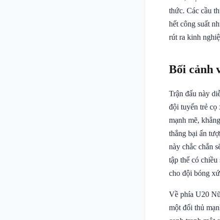
thức. Các cầu t
hết công suất nh
rút ra kinh nghi
Bối cảnh 
Trận đấu này di
đội tuyển trẻ c
mạnh mẽ, khẳng 
thắng bại ấn tượ
này chắc chắn sẽ
tập thể có chiều
cho đội bóng xứ 
Về phía U20 Nữ V
một đối thủ mạn