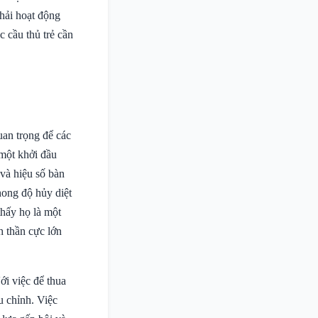
hải hoạt động
c cầu thủ trẻ cần
uan trọng để các
 một khởi đầu
và hiệu số bàn
hong độ hủy diệt
thấy họ là một
h thần cực lớn
ới việc để thua
u chỉnh. Việc