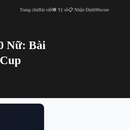
Trang chủ
Bài viết
⚽ Tỷ số
📋 Nhận Định
99score
0 Nữ: Bài
 Cup