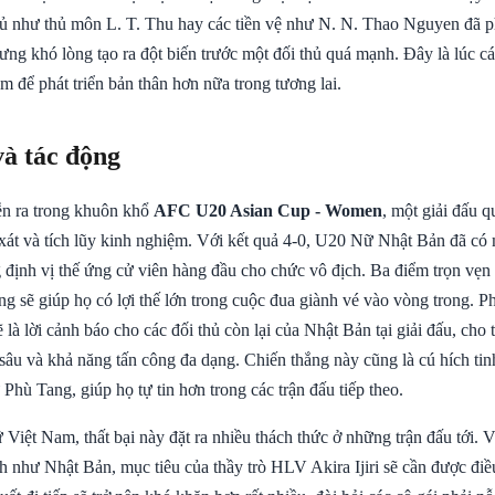
hủ như thủ môn L. T. Thu hay các tiền vệ như N. N. Thao Nguyen đã p
ưng khó lòng tạo ra đột biến trước một đối thủ quá mạnh. Đây là lúc cá
ệm để phát triển bản thân hơn nữa trong tương lai.
và tác động
ễn ra trong khuôn khổ
AFC U20 Asian Cup - Women
, một giải đấu q
ọ xát và tích lũy kinh nghiệm. Với kết quả 4-0, U20 Nữ Nhật Bản đã có
định vị thế ứng cử viên hàng đầu cho chức vô địch. Ba điểm trọn vẹn 
ng sẽ giúp họ có lợi thế lớn trong cuộc đua giành vé vào vòng trong. P
 là lời cảnh báo cho các đối thủ còn lại của Nhật Bản tại giải đấu, cho 
 sâu và khả năng tấn công đa dạng. Chiến thắng này cũng là cú hích tin
Phù Tang, giúp họ tự tin hơn trong các trận đấu tiếp theo.
iệt Nam, thất bại này đặt ra nhiều thách thức ở những trận đấu tới. V
h như Nhật Bản, mục tiêu của thầy trò HLV Akira Ijiri sẽ cần được điề