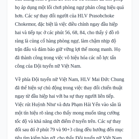
họ áp dụng một lối chơi phòng ngự phản công hiệu quả
hơn. Các sự thay đổi người của HLV Prasobchoke
Chokemor, đặc biệt là việc điều chỉnh ngay đầu hiệp
hai và tiếp tục ở các phút 56, 68, 84, cho thấy ý đồ rõ
ràng là củng cố hàng phòng ngự, làm chậm nhịp độ
trận đấu và đảm bảo giữ vững lợi thế mong manh. Họ
đã thành công trong việc vô hiệu hóa các nỗ lực tấn
công của Đội tuyển nữ Việt Nam.
Về phía Đội tuyển nữ Việt Nam, HLV Mai Đức Chung
đã thể hiện sự chủ động trong việc thay đổi chiến thuật
ngay từ đầu hiệp hai với ba sự thay người liên tiếp.
Việc rút Huỳnh Như và đưa Phạm Hải Yến vào sân là
một tín hiệu rõ ràng cho thấy mong muốn tăng cường
tốc độ và khả năng dứt điểm ở tuyến trên. Các sự thay
đổi sau đó ở phút 79 và 90+3 cũng đều hướng đến mục
tiêu tìm kiếm bàn gỡ, cho thấy Đội tuyển nữ Việt Nam