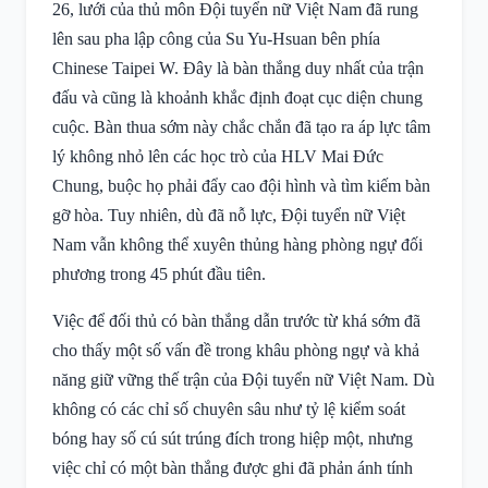
26, lưới của thủ môn Đội tuyển nữ Việt Nam đã rung
lên sau pha lập công của Su Yu-Hsuan bên phía
Chinese Taipei W. Đây là bàn thắng duy nhất của trận
đấu và cũng là khoảnh khắc định đoạt cục diện chung
cuộc. Bàn thua sớm này chắc chắn đã tạo ra áp lực tâm
lý không nhỏ lên các học trò của HLV Mai Đức
Chung, buộc họ phải đẩy cao đội hình và tìm kiếm bàn
gỡ hòa. Tuy nhiên, dù đã nỗ lực, Đội tuyển nữ Việt
Nam vẫn không thể xuyên thủng hàng phòng ngự đối
phương trong 45 phút đầu tiên.
Việc để đối thủ có bàn thắng dẫn trước từ khá sớm đã
cho thấy một số vấn đề trong khâu phòng ngự và khả
năng giữ vững thế trận của Đội tuyển nữ Việt Nam. Dù
không có các chỉ số chuyên sâu như tỷ lệ kiểm soát
bóng hay số cú sút trúng đích trong hiệp một, nhưng
việc chỉ có một bàn thắng được ghi đã phản ánh tính