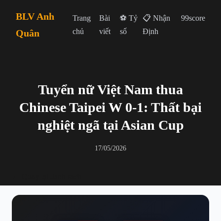
BLV Anh
Trang
Bài
⚽ Tỷ
📋 Nhận
99score
chủ
viết
số
Định
Quân
Tuyển nữ Việt Nam thua
Chinese Taipei W 0-1: Thất bại
nghiệt ngã tại Asian Cup
17/05/2026
← Quay lại danh sách