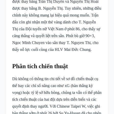
được thay bằng Trần Thị Duyên và Nguyễn Thị Hoài
được thay bằng B. Nguyễn Thị. Tuy nhiên, những điều
chỉnh này không mang lại hiệu quả mong muốn. Trận
đấu còn ghi nhận một thẻ vàng dành cho T. Nguyễn
Thị của Đội tuyển nữ Việt Nam ở phút 86, cho thấy sự
căng thẳng và quyết liệt trên sân. Phút bù giờ 90+3,
Ngoc Minh Chuyen vào sân thay T. Nguyen Thi, cho
thấy nỗ lực cuối cùng của HLV Mai Đức Chung.
Phân tích chiến thuật
Dù không có thông tin chi tiết về sơ đồ chiến thuật cụ
thể hay các chỉ số nâng cao như xG (bàn thắng kỳ
vọng) hoặc tỷ lệ sở hữu bóng, chúng ta vẫn có thể phân
tích chiến thuật của hai đội dựa trên diễn biến và các
quyết định thay người. Với Chinese Taipei W, việc ghi
bàn thắng sớm ở phút 26 bởi Su Yu-Hsuan đã cho phép