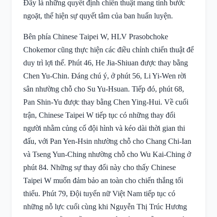
Đây là những quyết định chiến thuật mang tính bước
ngoặt, thể hiện sự quyết tâm của ban huấn luyện.
Bên phía Chinese Taipei W, HLV Prasobchoke
Chokemor cũng thực hiện các điều chỉnh chiến thuật để
duy trì lợi thế. Phút 46, He Jia-Shiuan được thay bằng
Chen Yu-Chin. Đáng chú ý, ở phút 56, Li Yi-Wen rời
sân nhường chỗ cho Su Yu-Hsuan. Tiếp đó, phút 68,
Pan Shin-Yu được thay bằng Chen Ying-Hui. Về cuối
trận, Chinese Taipei W tiếp tục có những thay đổi
người nhằm củng cố đội hình và kéo dài thời gian thi
đấu, với Pan Yen-Hsin nhường chỗ cho Chang Chi-Ian
và Tseng Yun-Ching nhường chỗ cho Wu Kai-Ching ở
phút 84. Những sự thay đổi này cho thấy Chinese
Taipei W muốn đảm bảo an toàn cho chiến thắng tối
thiểu. Phút 79, Đội tuyển nữ Việt Nam tiếp tục có
những nỗ lực cuối cùng khi Nguyễn Thị Trúc Hương