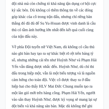
đội nhà mà còn chứng tỏ khả năng tận dụng cơ hội cực
kỳ sắc bén. Dù không có thêm thông tin về các đóng
góp khác của cô trong trận đấu, nhưng chỉ riêng bàn
thắng đó đã đủ để Su Yu-Hsuan được vinh danh là cầu
thủ có tầm ảnh hưởng lớn nhất đến kết quả cuối cùng
của trận đấu này.
Về phía Đội tuyển nữ Việt Nam, dù không có cầu thủ
nào ghi bàn hay tạo ra sự khác biệt rõ rệt trên bảng tỷ
số, nhưng những cái tên như Huỳnh Như và Phạm Hải
Yến vẫn đáng được nhắc đến. Huỳnh Như, dù chỉ thi
đấu trong hiệp một, vẫn là một biểu tượng và là nguồn
cảm hứng cho toàn đội. Việc cô được thay ra ở đầu
hiệp hai cho thấy HLV Mai Đức Chung muốn tạo ra
một làn gió mới trên hàng công. Phạm Hải Yến, người
vào sân thay Huỳnh Như, được kỳ vọng sẽ mang lại sự
đột biến và khả năng săn bàn. Mặc dù không thể ghi