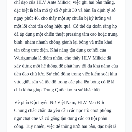
chỉ đạo của HLV Ante Milicic, việc ghi hai bàn thắng,
đặc biệt là bàn mở tỷ số ở phút 30 và bàn ấn định tỷ số
ngay phút 46, cho thấy một sự chuẩn bị kỹ lưỡng và
một lối chơi tấn công hiệu quả. Có thể dự đoán rằng họ
đã áp dụng một chiến thuật pressing tầm cao hoặc trung
bình, nhằm nhanh chóng giành lại bóng và triển khai
tấn công trực diện. Khả năng tận dụng cơ hội của
Wurigumula là điểm nhấn, cho thấy HLV Milicic đã
xây dựng một hệ thống để phát huy tối đa khả năng của
tiền đạo chủ lực. Sự chủ động trong việc kiểm soát khu
vực giữa sân và tốc độ trong các pha lên bóng có lẽ là
chìa khóa giúp Trung Quốc tạo ra sự khác biệt.
Về phía Đội tuyển Nữ Việt Nam, HLV Mai Đức
Chung chắc chắn đã yêu cầu các học trò chơi phòng
ngự chặt chẽ và cố gắng tận dụng các cơ hội phản
công. Tuy nhiên, việc để thủng lưới hai bàn, đặc biệt là