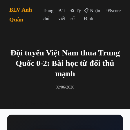
BLV Anh
Trang
Bài
⚽ Tỷ
📋 Nhận
99score
chủ
viết
số
Định
Quân
Đội tuyển Việt Nam thua Trung
Quốc 0-2: Bài học từ đối thủ
mạnh
02/06/2026
← Quay lại danh sách