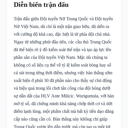
Diễn biến trận đấu
Trận đấu giữa Đội tuyển Nữ Trung Quốc và Đội tuyển
Nữ Việt Nam, dù chỉ là một trận giao hữu, đã diễn ra
với cường độ khá cao, đặc biệt là từ phía đội chủ nhà.
Ngay từ những phút đầu tiên, các cầu thủ Trung Quốc
đã thể hiện rõ ý đồ kiểm soát thế trận và tạo áp lực lên
phần sân của Đội tuyển Việt Nam. Mặc dù chúng ta
không có số liệu cụ thể về tỷ lệ kiểm soát bóng hay số
cú sút trong từng thời điểm, nhưng việc bàn thắng sớm
xuất hiện ở phút 30 đã phần nào cho thấy sự chủ động
và hiệu quả trong lối chơi tấn công của đội bóng dưới
sự dẫn dắt của HLV Ante Milicic. Wurigumula, với bàn
mở tỷ số, đã chứng minh khả năng chớp thời cơ và dứt
điểm lạnh lùng, một phẩm chất mà bất kỳ tiền đạo đẳng
cấp nào cũng cần có. Bàn thắng này không chỉ giúp
Trung Quốc vươn lên dẫn trước mà còn tạo ra một lợi