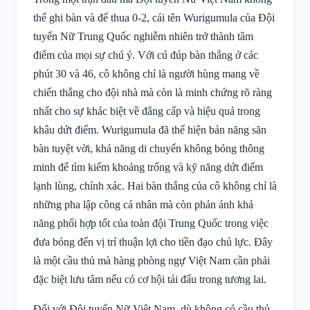
thể ghi bàn và để thua 0-2, cái tên Wurigumula của Đội
tuyển Nữ Trung Quốc nghiễm nhiên trở thành tâm
điểm của mọi sự chú ý. Với cú đúp bàn thắng ở các
phút 30 và 46, cô không chỉ là người hùng mang về
chiến thắng cho đội nhà mà còn là minh chứng rõ ràng
nhất cho sự khác biệt về đẳng cấp và hiệu quả trong
khâu dứt điểm. Wurigumula đã thể hiện bản năng săn
bàn tuyệt vời, khả năng di chuyển không bóng thông
minh để tìm kiếm khoảng trống và kỹ năng dứt điểm
lạnh lùng, chính xác. Hai bàn thắng của cô không chỉ là
những pha lập công cá nhân mà còn phản ánh khả
năng phối hợp tốt của toàn đội Trung Quốc trong việc
đưa bóng đến vị trí thuận lợi cho tiền đạo chủ lực. Đây
là một cầu thủ mà hàng phòng ngự Việt Nam cần phải
đặc biệt lưu tâm nếu có cơ hội tái đấu trong tương lai.
Đối với Đội tuyển Nữ Việt Nam, dù không có cầu thủ