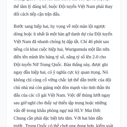
thế tâm lý đáng kể, buộc Đội tuyển Việt Nam phải thay
đổi cách tiếp cận trận đấu.
Bước sang hiệp hai, hy vọng về một màn lội ngược
dòng hoặc ít nhất là một bàn gỡ danh dự của Đội tuyển
Việt Nam đã nhanh chóng bị dập tắt. Chỉ 46 phút sau
tiếng còi khai cuộc hiệp hai, Wurigumula một lần nữa
điền tên mình lên bảng tỷ số, nâng tỷ số lên 2-0 cho
Đội tuyển Nữ Trung Quốc. Bàn thắng này, được ghi
ngay đầu hiệp hai, có ý nghĩa cực kỳ quan trọng. Nó
không chỉ củng cố vững chắc lợi thế dẫn trước của đội
chủ nhà mà còn giáng một đòn mạnh vào tinh thần thi
đấu của các cô gái Việt Nam. Việc để thủng lưới ngay
sau giờ nghỉ cho thấy sự thiếu tập trung hoặc những
vấn đề trong khâu phòng ngự mà HLV Mai Đức
Chung cần phải đặc biệt lưu tâm. Với hai bàn dẫn
trước, Trung Quốc có thể chơi ung dung hơn, kiểm soát