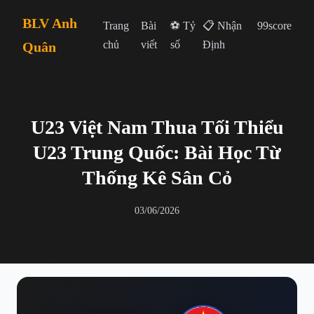
BLV Anh
Trang
Bài
⚽ Tỷ
📋 Nhận
99score
chủ
viết
số
Định
Quân
U23 Việt Nam Thua Tối Thiểu
U23 Trung Quốc: Bài Học Từ
Thống Kê Sân Cỏ
03/06/2026
← Quay lại danh sách