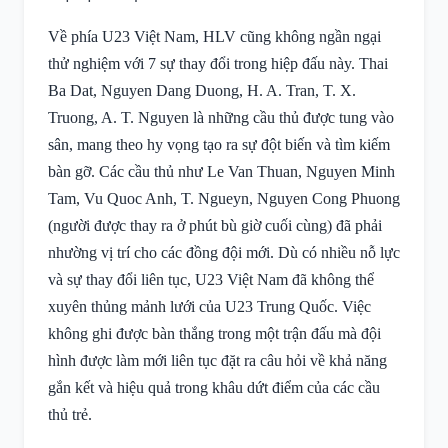
Về phía U23 Việt Nam, HLV cũng không ngần ngại
thử nghiệm với 7 sự thay đổi trong hiệp đấu này. Thai
Ba Dat, Nguyen Dang Duong, H. A. Tran, T. X.
Truong, A. T. Nguyen là những cầu thủ được tung vào
sân, mang theo hy vọng tạo ra sự đột biến và tìm kiếm
bàn gỡ. Các cầu thủ như Le Van Thuan, Nguyen Minh
Tam, Vu Quoc Anh, T. Ngueyn, Nguyen Cong Phuong
(người được thay ra ở phút bù giờ cuối cùng) đã phải
nhường vị trí cho các đồng đội mới. Dù có nhiều nỗ lực
và sự thay đổi liên tục, U23 Việt Nam đã không thể
xuyên thủng mảnh lưới của U23 Trung Quốc. Việc
không ghi được bàn thắng trong một trận đấu mà đội
hình được làm mới liên tục đặt ra câu hỏi về khả năng
gắn kết và hiệu quả trong khâu dứt điểm của các cầu
thủ trẻ.