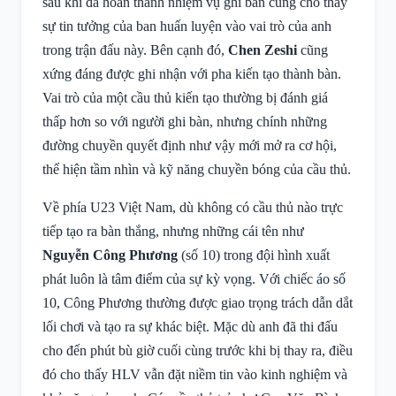
sau khi đã hoàn thành nhiệm vụ ghi bàn cũng cho thấy
sự tin tưởng của ban huấn luyện vào vai trò của anh
trong trận đấu này. Bên cạnh đó,
Chen Zeshi
cũng
xứng đáng được ghi nhận với pha kiến tạo thành bàn.
Vai trò của một cầu thủ kiến tạo thường bị đánh giá
thấp hơn so với người ghi bàn, nhưng chính những
đường chuyền quyết định như vậy mới mở ra cơ hội,
thể hiện tầm nhìn và kỹ năng chuyền bóng của cầu thủ.
Về phía U23 Việt Nam, dù không có cầu thủ nào trực
tiếp tạo ra bàn thắng, nhưng những cái tên như
Nguyễn Công Phương
(số 10) trong đội hình xuất
phát luôn là tâm điểm của sự kỳ vọng. Với chiếc áo số
10, Công Phương thường được giao trọng trách dẫn dắt
lối chơi và tạo ra sự khác biệt. Mặc dù anh đã thi đấu
cho đến phút bù giờ cuối cùng trước khi bị thay ra, điều
đó cho thấy HLV vẫn đặt niềm tin vào kinh nghiệm và