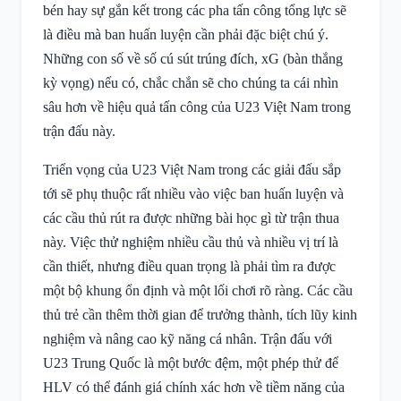
bén hay sự gắn kết trong các pha tấn công tổng lực sẽ
là điều mà ban huấn luyện cần phải đặc biệt chú ý.
Những con số về số cú sút trúng đích, xG (bàn thắng
kỳ vọng) nếu có, chắc chắn sẽ cho chúng ta cái nhìn
sâu hơn về hiệu quả tấn công của U23 Việt Nam trong
trận đấu này.
Triển vọng của U23 Việt Nam trong các giải đấu sắp
tới sẽ phụ thuộc rất nhiều vào việc ban huấn luyện và
các cầu thủ rút ra được những bài học gì từ trận thua
này. Việc thử nghiệm nhiều cầu thủ và nhiều vị trí là
cần thiết, nhưng điều quan trọng là phải tìm ra được
một bộ khung ổn định và một lối chơi rõ ràng. Các cầu
thủ trẻ cần thêm thời gian để trưởng thành, tích lũy kinh
nghiệm và nâng cao kỹ năng cá nhân. Trận đấu với
U23 Trung Quốc là một bước đệm, một phép thử để
HLV có thể đánh giá chính xác hơn về tiềm năng của