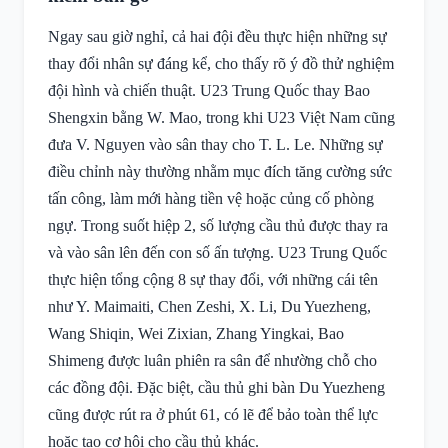
Ngay sau giờ nghỉ, cả hai đội đều thực hiện những sự
thay đổi nhân sự đáng kể, cho thấy rõ ý đồ thử nghiệm
đội hình và chiến thuật. U23 Trung Quốc thay Bao
Shengxin bằng W. Mao, trong khi U23 Việt Nam cũng
đưa V. Nguyen vào sân thay cho T. L. Le. Những sự
điều chỉnh này thường nhằm mục đích tăng cường sức
tấn công, làm mới hàng tiền vệ hoặc củng cố phòng
ngự. Trong suốt hiệp 2, số lượng cầu thủ được thay ra
và vào sân lên đến con số ấn tượng. U23 Trung Quốc
thực hiện tổng cộng 8 sự thay đổi, với những cái tên
như Y. Maimaiti, Chen Zeshi, X. Li, Du Yuezheng,
Wang Shiqin, Wei Zixian, Zhang Yingkai, Bao
Shimeng được luân phiên ra sân để nhường chỗ cho
các đồng đội. Đặc biệt, cầu thủ ghi bàn Du Yuezheng
cũng được rút ra ở phút 61, có lẽ để bảo toàn thể lực
hoặc tạo cơ hội cho cầu thủ khác.