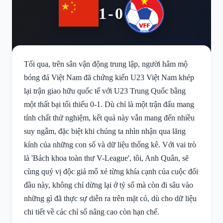
1-0
Tối qua, trên sân vận động trung lập, người hâm mộ
bóng đá Việt Nam đã chứng kiến U23 Việt Nam khép
lại trận giao hữu quốc tế với U23 Trung Quốc bằng
một thất bại tối thiểu 0-1. Dù chỉ là một trận đấu mang
tính chất thử nghiệm, kết quả này vẫn mang đến nhiều
suy ngẫm, đặc biệt khi chúng ta nhìn nhận qua lăng
kính của những con số và dữ liệu thống kê. Với vai trò
là 'Bách khoa toàn thư V-League', tôi, Anh Quân, sẽ
cùng quý vị độc giả mổ xẻ từng khía cạnh của cuộc đối
đầu này, không chỉ dừng lại ở tỷ số mà còn đi sâu vào
những gì đã thực sự diễn ra trên mặt cỏ, dù cho dữ liệu
chi tiết về các chỉ số nâng cao còn hạn chế.