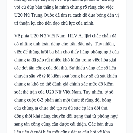
với cú đúp bàn thắng là minh chứng rõ ràng cho việc
U20 Nữ Trung Quốc đã tìm ra cách để đưa bóng đến vị
trí thuận lợi cho tiền đạo chủ lực của mình.
Về phía U20 Nữ Việt Nam, HLV A. Ijiri chắc chắn đã
có những tính toán riêng cho trận đấu này. Tuy nhiên,
việc để thủng lưới ba bàn cho thấy hàng phòng ngự của
chúng ta đã gặp rất nhiều khó khăn trong việc hóa giải
các đợt tấn công của đối thủ. Sự thiếu vắng các số liệu
chuyên sâu về tỷ lệ kiểm soát bóng hay số cú sút khiến
chúng ta khó có thể đánh giá chính xác mức độ kiểm
soát thế trận của U20 Nữ Việt Nam. Tuy nhiên, tỷ số
chung cuộc 0-3 phản ánh một thực tế rằng đội bóng
của chúng ta chưa thể tạo ra đủ sức ép lên đối thủ,
đồng thời khả năng chuyển đổi trạng thái từ phòng ngự
sang tấn công cũng cần được cải thiện. Các bàn thua
liên tiếp ở cuối hiệp một cũng đặt ra câu hỏi về khả