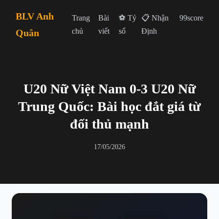
BLV Anh
Trang
Bài
⚽ Tỷ
📋 Nhận
99score
chủ
viết
số
Định
Quân
U20 Nữ Việt Nam 0-3 U20 Nữ
Trung Quốc: Bài học đắt giá từ
đối thủ mạnh
17/05/2026
← Quay lại danh sách