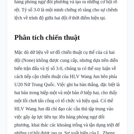
hàng phòng ngự đối phương và tạo ra những cơ hội rõ
rệt. Tỷ số 3-0 là một minh chứng rõ ràng cho sự chênh
lệch về trình độ giữa hai đội ở thời điểm hiện tại.
Phân tích chiến thuật
Mặc dù dữ liệu về sơ đồ chiến thuật cụ thể của cả hai
đội (None) không được cung cấp, nhưng dựa trên diễn
biến trận đấu và tỷ số 3-0, chúng ta có thể suy luận về
cách tiếp cận chiến thuật của HLV Wang Jun bên phía
U20 Nữ Trung Quốc. Việc ghi ba bàn thắng, đặc biệt là
hai bàn trong hiệp một và một bàn ở hiệp hai, cho thấy
một lối chơi tấn công có tổ chức và hiệu quả. Có thể
HLV Wang Jun đã chỉ đạo các cầu thủ tập trung vào
việc gây áp lực liên tục lên hàng phòng ngự đối
phương, khai thác các khoảng trống và tận dụng triệt để
những cơ hội được tạo ra. Sự xuất hiện của L. Zheng