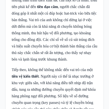
những màn trình diễn xuất sắc của một số cá nhân. Đầu
tiên phải kể đến
tiền đạo cắm
, người chắc chắn đã
đóng góp ít nhất một cú đúp hoặc hat-trick vào bữa tiệc
bàn thắng. Vai trò của anh không chỉ dừng lại ở việc
dứt điểm mà còn là khả năng di chuyển không bóng
thông minh, thu hút hậu vệ đối phương, tạo khoảng
trống cho đồng đội. Các chỉ số về số cú sút trúng đích
và hiệu suất chuyển hóa cơ hội thành bàn thắng của cầu
thủ này chắc chắn sẽ rất ấn tượng, cho thấy sự nhạy
bén và lạnh lùng trước khung thành.
Tiếp theo, không thể không nhắc đến vai trò của một
tiền vệ kiến thiết
. Người này có thể là nhạc trưởng ở
khu vực giữa sân, với khả năng điều tiết nhịp độ trận
đấu, tung ra những đường chuyền quyết định mở khóa
hàng phòng ngự đối phương. Số liệu về số đường
chuyền quan trọng (key passes) và tỷ lệ chuyền bóng