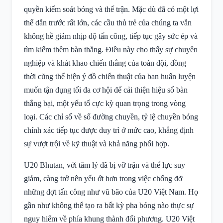
quyền kiểm soát bóng và thế trận. Mặc dù đã có một lợi
thế dẫn trước rất lớn, các cầu thủ trẻ của chúng ta vẫn
không hề giảm nhịp độ tấn công, tiếp tục gây sức ép và
tìm kiếm thêm bàn thắng. Điều này cho thấy sự chuyên
nghiệp và khát khao chiến thắng của toàn đội, đồng
thời cũng thể hiện ý đồ chiến thuật của ban huấn luyện
muốn tận dụng tối đa cơ hội để cải thiện hiệu số bàn
thắng bại, một yếu tố cực kỳ quan trọng trong vòng
loại. Các chỉ số về số đường chuyền, tỷ lệ chuyền bóng
chính xác tiếp tục được duy trì ở mức cao, khẳng định
sự vượt trội về kỹ thuật và khả năng phối hợp.
U20 Bhutan, với tâm lý đã bị vỡ trận và thể lực suy
giảm, càng trở nên yếu ớt hơn trong việc chống đỡ
những đợt tấn công như vũ bão của U20 Việt Nam. Họ
gần như không thể tạo ra bất kỳ pha bóng nào thực sự
nguy hiểm về phía khung thành đối phương. U20 Việt