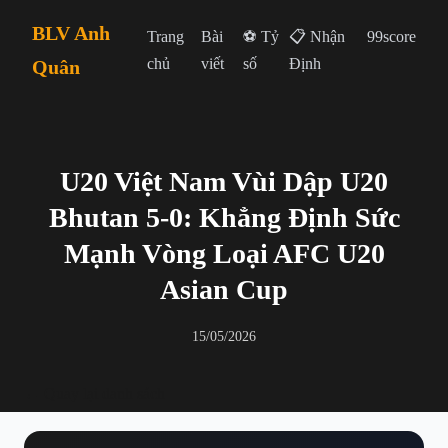
BLV Anh
Trang
Bài
⚽ Tỷ
📋 Nhận
99score
chủ
viết
số
Định
Quân
U20 Việt Nam Vùi Dập U20
Bhutan 5-0: Khẳng Định Sức
Mạnh Vòng Loại AFC U20
Asian Cup
15/05/2026
← Quay lại danh sách