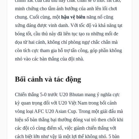
chính xác của cầu thủ này chắc chắn sẽ ở mức rất cao,
minh chứng cho tầm ảnh hưởng của anh lên lối chơi
chung. Cuối cùng, một
hậu vệ biên
năng nổ cũng
xứng đáng được vinh danh. Với tốc độ và khả năng tạt
bóng tốt, cầu thủ này đã liên tục tạo ra những mối đe
dọa từ hai cánh, không chỉ phòng ngự chắc chắn mà
còn tích cực tham gia hỗ trợ tấn công, góp phần không
nhỏ vào các bàn thắng của đội nhà.
Bối cảnh và tác động
Chiến thắng 5-0 trước U20 Bhutan mang ý nghĩa cực
kỳ quan trọng đối với U20 Việt Nam trong bối cảnh
vòng loại AFC U20 Asian Cup. Trong một giải đấu mà
hiệu số bàn thắng bại thường đóng vai trò then chốt khi
các đội có cùng điểm số, việc giành chiến thắng với
cách biệt lớn như vậy là một lợi thế không nhỏ. 5 bàn