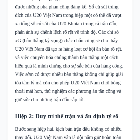
được những pha phản công đáng kể. Số cú sút trúng
đích của U20 Việt Nam trong hiệp một có thể đã vượt
xa tổng số cú sút của U20 Bhutan trong cả trận đấu,
phản ánh sự chênh lệch rõ rệt về trình độ. Các chỉ số
xG (bàn thắng kỳ vọng) chắc chắn cũng sẽ cho thấy
U20 Việt Nam đã tạo ra hàng loạt cơ hội ăn bàn rõ rệt,
và việc chuyển hóa chúng thành bàn thắng một cách
hiệu quả là minh chứng cho sự sắc bén của hàng công.
Việc sớm có được nhiều bàn thắng không chỉ giúp giải
tỏa tâm lý mà còn cho phép U20 Việt Nam chơi bóng
thoải mái hơn, thử nghiệm các phương án tấn công và
giữ sức cho những trận đấu sắp tới.
Hiệp 2: Duy trì thế trận và ấn định tỷ số
Bước sang hiệp hai, kịch bản trận đấu không có nhiều
thay đổi. U20 Việt Nam vẫn là đội nắm giữ hoàn toàn