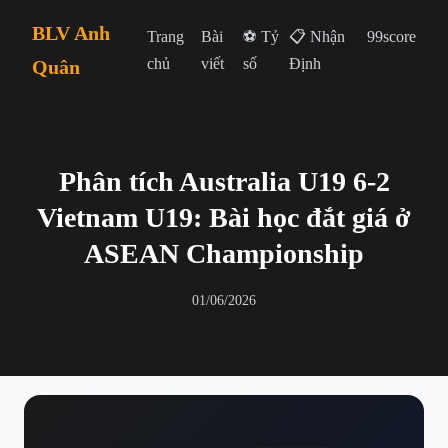
BLV Anh
Trang
Bài
⚽ Tỷ
📋 Nhận
99score
chủ
viết
số
Định
Quân
Phân tích Australia U19 6-2
Vietnam U19: Bài học đắt giá ở
ASEAN Championship
01/06/2026
← Quay lại danh sách