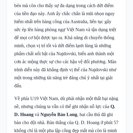
bén mà còn cho thấy sự đa dạng trong cách dứt điểm
của tiền đạo này. Anh ấy chắc chắn là mũi nhọn nguy
hiểm nhất trên hàng công của Australia, liên tục gây
sức ép lên hàng phòng ngự Việt Nam và tận dụng triệt
để mọi cơ hội được tạo ra. Khả năng di chuyển thông
minh, chọn vị trí tốt và dứt điểm lạnh lùng là những
phẩm chất nổi bật của Najdovski, biến anh thành một
cơn ác mộng thực sự cho các hậu vệ đối phương. Màn
trình diễn này đã khẳng định vị thế của Najdovski như
một trong những tài năng trẻ đáng chú ý nhất tại giải
đấu.
Về phía U19 Việt Nam, dù phải nhận một thất bại nặng
nề, nhưng chúng ta vẫn có thể ghi nhận nỗ lực của
Q.
D. Hoang
và
Nguyễn Bảo Long
, hai cầu thủ đã ghi
bàn cho đội nhà. Bàn thắng của Q. D. Hoang ở phút 57
không chỉ là một pha lập công đẹp mắt mà còn là minh