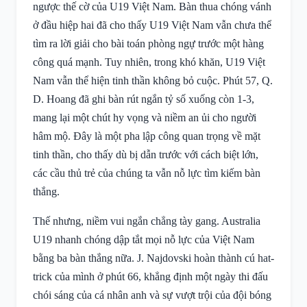
ngược thế cờ của U19 Việt Nam. Bàn thua chóng vánh
ở đầu hiệp hai đã cho thấy U19 Việt Nam vẫn chưa thể
tìm ra lời giải cho bài toán phòng ngự trước một hàng
công quá mạnh. Tuy nhiên, trong khó khăn, U19 Việt
Nam vẫn thể hiện tinh thần không bỏ cuộc. Phút 57, Q.
D. Hoang đã ghi bàn rút ngắn tỷ số xuống còn 1-3,
mang lại một chút hy vọng và niềm an ủi cho người
hâm mộ. Đây là một pha lập công quan trọng về mặt
tinh thần, cho thấy dù bị dẫn trước với cách biệt lớn,
các cầu thủ trẻ của chúng ta vẫn nỗ lực tìm kiếm bàn
thắng.
Thế nhưng, niềm vui ngắn chẳng tày gang. Australia
U19 nhanh chóng dập tắt mọi nỗ lực của Việt Nam
bằng ba bàn thắng nữa. J. Najdovski hoàn thành cú hat-
trick của mình ở phút 66, khẳng định một ngày thi đấu
chói sáng của cá nhân anh và sự vượt trội của đội bóng