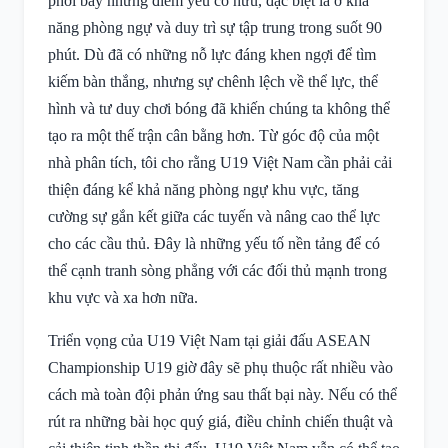
phơi bày những điểm yếu cố hữu, đặc biệt là ở khả
năng phòng ngự và duy trì sự tập trung trong suốt 90
phút. Dù đã có những nỗ lực đáng khen ngợi để tìm
kiếm bàn thắng, nhưng sự chênh lệch về thể lực, thể
hình và tư duy chơi bóng đã khiến chúng ta không thể
tạo ra một thế trận cân bằng hơn. Từ góc độ của một
nhà phân tích, tôi cho rằng U19 Việt Nam cần phải cải
thiện đáng kể khả năng phòng ngự khu vực, tăng
cường sự gắn kết giữa các tuyến và nâng cao thể lực
cho các cầu thủ. Đây là những yếu tố nền tảng để có
thể cạnh tranh sòng phẳng với các đối thủ mạnh trong
khu vực và xa hơn nữa.
Triển vọng của U19 Việt Nam tại giải đấu ASEAN
Championship U19 giờ đây sẽ phụ thuộc rất nhiều vào
cách mà toàn đội phản ứng sau thất bại này. Nếu có thể
rút ra những bài học quý giá, điều chỉnh chiến thuật và