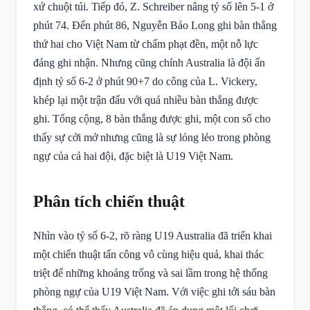
xứ chuột túi. Tiếp đó, Z. Schreiber nâng tỷ số lên 5-1 ở
phút 74. Đến phút 86, Nguyễn Bảo Long ghi bàn thắng
thứ hai cho Việt Nam từ chấm phạt đền, một nỗ lực
đáng ghi nhận. Nhưng cũng chính Australia là đội ấn
định tỷ số 6-2 ở phút 90+7 do công của L. Vickery,
khép lại một trận đấu với quá nhiều bàn thắng được
ghi. Tổng cộng, 8 bàn thắng được ghi, một con số cho
thấy sự cởi mở nhưng cũng là sự lỏng lẻo trong phòng
ngự của cả hai đội, đặc biệt là U19 Việt Nam.
Phân tích chiến thuật
Nhìn vào tỷ số 6-2, rõ ràng U19 Australia đã triển khai
một chiến thuật tấn công vô cùng hiệu quả, khai thác
triệt để những khoảng trống và sai lầm trong hệ thống
phòng ngự của U19 Việt Nam. Với việc ghi tới sáu bàn