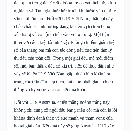
đấu quan trọng để các đội bóng trẻ cọ xát, tích lũy kinh
nghiệm và đánh giá thực lực trước khi bước vào những
sân chơi lớn hơn. Đối với U19 Việt Nam, thất bại này
chắc chắn sẽ ảnh hưởng đáng kể đến vị trí trên bảng
xếp hạng và cơ hội đi tiếp vào vòng trong. Một trận
thua với cách biệt lớn như vậy không chỉ làm giảm hiệu
số bàn thắng bại mà còn tác động tiêu cực đến tâm lý
thi đấu của toàn đội. Trong một giải đấu mà mỗi điểm
số, mỗi bàn thắng đều có giá trị, việc để thua đậm như
vậy sẽ khiến U19 Việt Nam gặp nhiều khó khăn hơn
trong các trận đấu tiếp theo, buộc họ phải giành chiến
thắng và hy vọng vào các kết quả khác.
Đối với U19 Australia, chiến thắng hoành tráng này
không chỉ củng cố ngôi đầu bảng (nếu có) mà còn là lời
khẳng định đanh thép về sức mạnh và tham vọng của
họ tại giải đấu. Kết quả này sẽ giúp Australia U19 xây