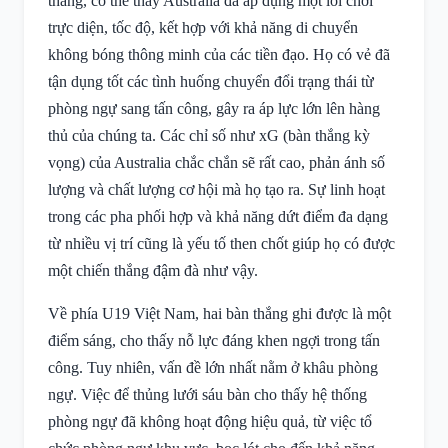
thắng, có thể thấy Australia đã áp dụng một lối chơi
trực diện, tốc độ, kết hợp với khả năng di chuyển
không bóng thông minh của các tiền đạo. Họ có vẻ đã
tận dụng tốt các tình huống chuyển đổi trạng thái từ
phòng ngự sang tấn công, gây ra áp lực lớn lên hàng
thủ của chúng ta. Các chỉ số như xG (bàn thắng kỳ
vọng) của Australia chắc chắn sẽ rất cao, phản ánh số
lượng và chất lượng cơ hội mà họ tạo ra. Sự linh hoạt
trong các pha phối hợp và khả năng dứt điểm đa dạng
từ nhiều vị trí cũng là yếu tố then chốt giúp họ có được
một chiến thắng đậm đà như vậy.
Về phía U19 Việt Nam, hai bàn thắng ghi được là một
điểm sáng, cho thấy nỗ lực đáng khen ngợi trong tấn
công. Tuy nhiên, vấn đề lớn nhất nằm ở khâu phòng
ngự. Việc để thủng lưới sáu bàn cho thấy hệ thống
phòng ngự đã không hoạt động hiệu quả, từ việc tổ