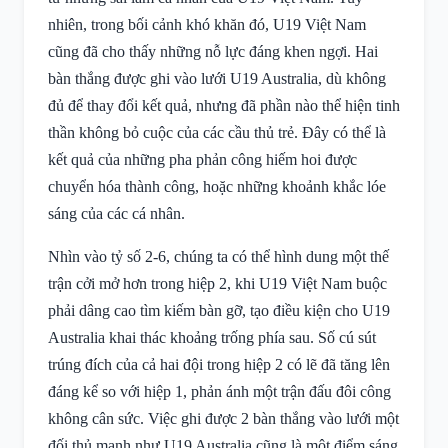
nhiên, trong bối cảnh khó khăn đó, U19 Việt Nam
cũng đã cho thấy những nỗ lực đáng khen ngợi. Hai
bàn thắng được ghi vào lưới U19 Australia, dù không
đủ để thay đổi kết quả, nhưng đã phần nào thể hiện tinh
thần không bỏ cuộc của các cầu thủ trẻ. Đây có thể là
kết quả của những pha phản công hiếm hoi được
chuyển hóa thành công, hoặc những khoảnh khắc lóe
sáng của các cá nhân.
Nhìn vào tỷ số 2-6, chúng ta có thể hình dung một thế
trận cởi mở hơn trong hiệp 2, khi U19 Việt Nam buộc
phải dâng cao tìm kiếm bàn gỡ, tạo điều kiện cho U19
Australia khai thác khoảng trống phía sau. Số cú sút
trúng đích của cả hai đội trong hiệp 2 có lẽ đã tăng lên
đáng kể so với hiệp 1, phản ánh một trận đấu đôi công
không cân sức. Việc ghi được 2 bàn thắng vào lưới một
đối thủ mạnh như U19 Australia cũng là một điểm sáng