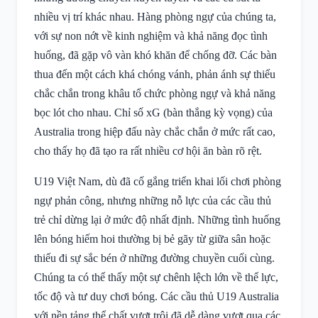
nhiều vị trí khác nhau. Hàng phòng ngự của chúng ta,
với sự non nớt về kinh nghiệm và khả năng đọc tình
huống, đã gặp vô vàn khó khăn để chống đỡ. Các bàn
thua đến một cách khá chóng vánh, phản ánh sự thiếu
chắc chắn trong khâu tổ chức phòng ngự và khả năng
bọc lót cho nhau. Chỉ số xG (bàn thắng kỳ vọng) của
Australia trong hiệp đấu này chắc chắn ở mức rất cao,
cho thấy họ đã tạo ra rất nhiều cơ hội ăn bàn rõ rệt.
U19 Việt Nam, dù đã cố gắng triển khai lối chơi phòng
ngự phản công, nhưng những nỗ lực của các cầu thủ
trẻ chỉ dừng lại ở mức độ nhất định. Những tình huống
lên bóng hiếm hoi thường bị bẻ gãy từ giữa sân hoặc
thiếu đi sự sắc bén ở những đường chuyền cuối cùng.
Chúng ta có thể thấy một sự chênh lệch lớn về thể lực,
tốc độ và tư duy chơi bóng. Các cầu thủ U19 Australia
với nền tảng thể chất vượt trội đã dễ dàng vượt qua các