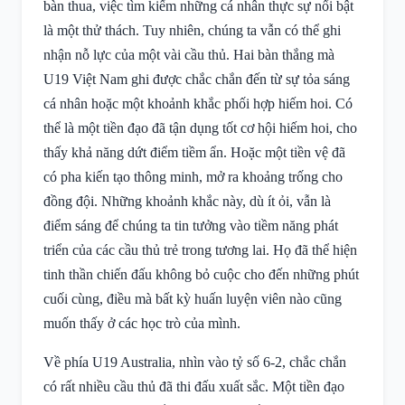
bàn thua, việc tìm kiếm những cá nhân thực sự nổi bật
là một thử thách. Tuy nhiên, chúng ta vẫn có thể ghi
nhận nỗ lực của một vài cầu thủ. Hai bàn thắng mà
U19 Việt Nam ghi được chắc chắn đến từ sự tỏa sáng
cá nhân hoặc một khoảnh khắc phối hợp hiếm hoi. Có
thể là một tiền đạo đã tận dụng tốt cơ hội hiếm hoi, cho
thấy khả năng dứt điểm tiềm ẩn. Hoặc một tiền vệ đã
có pha kiến tạo thông minh, mở ra khoảng trống cho
đồng đội. Những khoảnh khắc này, dù ít ỏi, vẫn là
điểm sáng để chúng ta tin tưởng vào tiềm năng phát
triển của các cầu thủ trẻ trong tương lai. Họ đã thể hiện
tinh thần chiến đấu không bỏ cuộc cho đến những phút
cuối cùng, điều mà bất kỳ huấn luyện viên nào cũng
muốn thấy ở các học trò của mình.
Về phía U19 Australia, nhìn vào tỷ số 6-2, chắc chắn
có rất nhiều cầu thủ đã thi đấu xuất sắc. Một tiền đạo