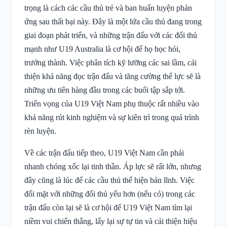
trọng là cách các cầu thủ trẻ và ban huấn luyện phản
ứng sau thất bại này. Đây là một lứa cầu thủ đang trong
giai đoạn phát triển, và những trận đấu với các đối thủ
mạnh như U19 Australia là cơ hội để họ học hỏi,
trưởng thành. Việc phân tích kỹ lưỡng các sai lầm, cải
thiện khả năng đọc trận đấu và tăng cường thể lực sẽ là
những ưu tiên hàng đầu trong các buổi tập sắp tới.
Triển vọng của U19 Việt Nam phụ thuộc rất nhiều vào
khả năng rút kinh nghiệm và sự kiên trì trong quá trình
rèn luyện.
Về các trận đấu tiếp theo, U19 Việt Nam cần phải
nhanh chóng xốc lại tinh thần. Áp lực sẽ rất lớn, nhưng
đây cũng là lúc để các cầu thủ thể hiện bản lĩnh. Việc
đối mặt với những đối thủ yếu hơn (nếu có) trong các
trận đấu còn lại sẽ là cơ hội để U19 Việt Nam tìm lại
niềm vui chiến thắng, lấy lại sự tự tin và cải thiện hiệu