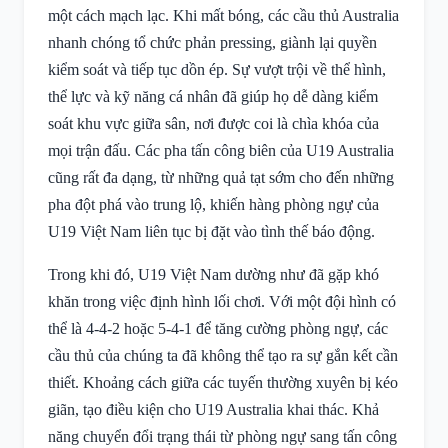
một cách mạch lạc. Khi mất bóng, các cầu thủ Australia
nhanh chóng tổ chức phản pressing, giành lại quyền
kiểm soát và tiếp tục dồn ép. Sự vượt trội về thể hình,
thể lực và kỹ năng cá nhân đã giúp họ dễ dàng kiểm
soát khu vực giữa sân, nơi được coi là chìa khóa của
mọi trận đấu. Các pha tấn công biên của U19 Australia
cũng rất đa dạng, từ những quả tạt sớm cho đến những
pha đột phá vào trung lộ, khiến hàng phòng ngự của
U19 Việt Nam liên tục bị đặt vào tình thế báo động.
Trong khi đó, U19 Việt Nam dường như đã gặp khó
khăn trong việc định hình lối chơi. Với một đội hình có
thể là 4-4-2 hoặc 5-4-1 để tăng cường phòng ngự, các
cầu thủ của chúng ta đã không thể tạo ra sự gắn kết cần
thiết. Khoảng cách giữa các tuyến thường xuyên bị kéo
giãn, tạo điều kiện cho U19 Australia khai thác. Khả
năng chuyển đổi trạng thái từ phòng ngự sang tấn công