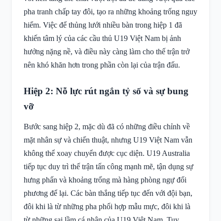
pha tranh chấp tay đôi, tạo ra những khoảng trống nguy
hiểm. Việc để thủng lưới nhiều bàn trong hiệp 1 đã
khiến tâm lý của các cầu thủ U19 Việt Nam bị ảnh
hưởng nặng nề, và điều này càng làm cho thế trận trở
nên khó khăn hơn trong phần còn lại của trận đấu.
Hiệp 2: Nỗ lực rút ngắn tỷ số và sự bung
vỡ
Bước sang hiệp 2, mặc dù đã có những điều chỉnh về
mặt nhân sự và chiến thuật, nhưng U19 Việt Nam vẫn
không thể xoay chuyển được cục diện. U19 Australia
tiếp tục duy trì thế trận tấn công mạnh mẽ, tận dụng sự
hưng phấn và khoảng trống mà hàng phòng ngự đối
phương để lại. Các bàn thắng tiếp tục đến với đội bạn,
đôi khi là từ những pha phối hợp mẫu mực, đôi khi là
từ những sai lầm cá nhân của U19 Việt Nam. Tuy