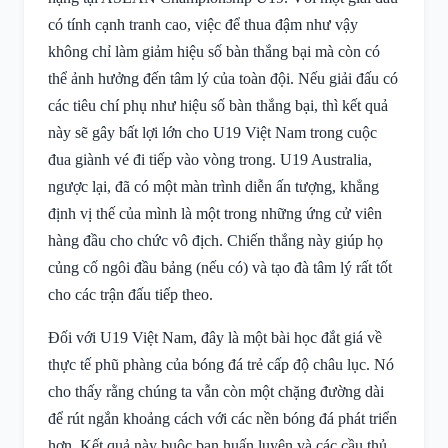
có tính cạnh tranh cao, việc để thua đậm như vậy
không chỉ làm giảm hiệu số bàn thắng bại mà còn có
thể ảnh hưởng đến tâm lý của toàn đội. Nếu giải đấu có
các tiêu chí phụ như hiệu số bàn thắng bại, thì kết quả
này sẽ gây bất lợi lớn cho U19 Việt Nam trong cuộc
đua giành vé đi tiếp vào vòng trong. U19 Australia,
ngược lại, đã có một màn trình diễn ấn tượng, khẳng
định vị thế của mình là một trong những ứng cử viên
hàng đầu cho chức vô địch. Chiến thắng này giúp họ
củng cố ngôi đầu bảng (nếu có) và tạo đà tâm lý rất tốt
cho các trận đấu tiếp theo.
Đối với U19 Việt Nam, đây là một bài học đắt giá về
thực tế phũ phàng của bóng đá trẻ cấp độ châu lục. Nó
cho thấy rằng chúng ta vẫn còn một chặng đường dài
để rút ngắn khoảng cách với các nền bóng đá phát triển
hơn. Kết quả này buộc ban huấn luyện và các cầu thủ