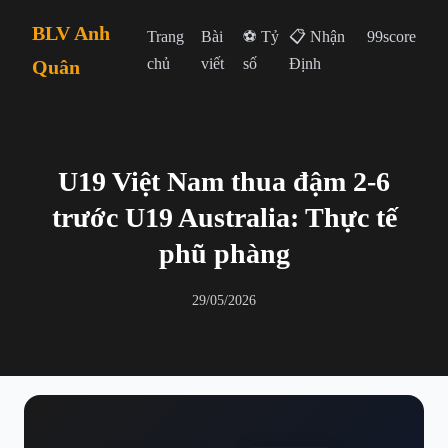
BLV Anh
Trang
Bài
⚽ Tỷ
📋 Nhận
99score
chủ
viết
số
Định
Quân
U19 Việt Nam thua đậm 2-6
trước U19 Australia: Thực tế
phũ phàng
29/05/2026
← Quay lại danh sách