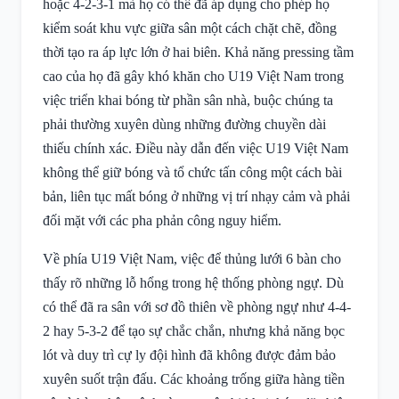
hoặc 4-2-3-1 mà họ có thể đã áp dụng cho phép họ
kiểm soát khu vực giữa sân một cách chặt chẽ, đồng
thời tạo ra áp lực lớn ở hai biên. Khả năng pressing tầm
cao của họ đã gây khó khăn cho U19 Việt Nam trong
việc triển khai bóng từ phần sân nhà, buộc chúng ta
phải thường xuyên dùng những đường chuyền dài
thiếu chính xác. Điều này dẫn đến việc U19 Việt Nam
không thể giữ bóng và tổ chức tấn công một cách bài
bản, liên tục mất bóng ở những vị trí nhạy cảm và phải
đối mặt với các pha phản công nguy hiểm.
Về phía U19 Việt Nam, việc để thủng lưới 6 bàn cho
thấy rõ những lỗ hổng trong hệ thống phòng ngự. Dù
có thể đã ra sân với sơ đồ thiên về phòng ngự như 4-4-
2 hay 5-3-2 để tạo sự chắc chắn, nhưng khả năng bọc
lót và duy trì cự ly đội hình đã không được đảm bảo
xuyên suốt trận đấu. Các khoảng trống giữa hàng tiền