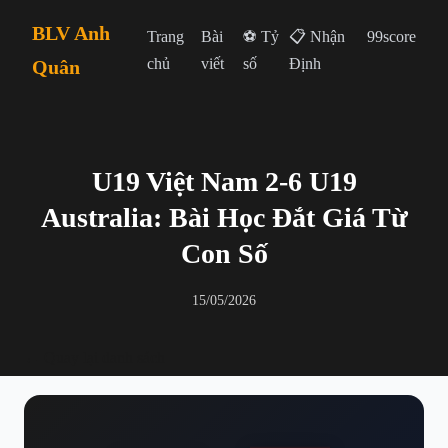
BLV Anh
Trang
Bài
⚽ Tỷ
📋 Nhận
99score
chủ
viết
số
Định
Quân
U19 Việt Nam 2-6 U19
Australia: Bài Học Đắt Giá Từ
Con Số
15/05/2026
← Quay lại danh sách